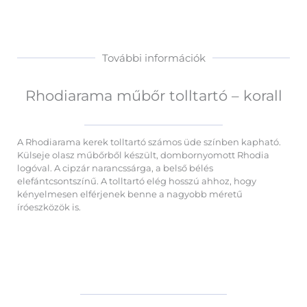
mennyiség
További információk
Rhodiarama műbőr tolltartó – korall
A Rhodiarama kerek tolltartó számos üde színben kapható.
Külseje olasz műbőrből készült, dombornyomott Rhodia
logóval. A cipzár narancssárga, a belső bélés
elefántcsontszínű. A tolltartó elég hosszú ahhoz, hogy
kényelmesen elférjenek benne a nagyobb méretű
íróeszközök is.