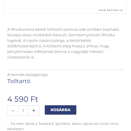
A Rhodiarama kerek tolltartó számos üde színben kapható.
Külseje olasz műbőrből készült, dombornyomott Rhodia
logóval. A cipzár narancssárga, a belső bélés
elefántcsontszínű. A tolltartó elég hosszú ahhoz, hogy
kényelmesen elférjenek benne a nagyobb méretű
íróeszközök is.
A termék kategóriája:
Tolltartó
4 590
Ft
Rhodiarama
Alternative:
-
+
KOSÁRBA
műbőr
tolltartó
... ha nem látod a "kosárba" gombot, akkor sajnos ez most nincs
-
készleten.
korall