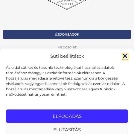
ÚJDONSÁGOK
Kapcsolat
Süti beállítások
Kosár
Az oldal sütiket és hasonló technológiákat használ az adatok
Fiók
tárolásához és/vagy az eszközinformációk eléréséhez. A
hozzájárulás megadása lehetővé teszi számunkra a böngészési
Adatvédelmi szabályzat
viselkedés vagy egyedi azonosítók feldolgozását ezen az oldalon. A
hozzájárulás megtagadása vagy visszavonása egyes funkciók
VISSZA AZ ELŐZŐ OLDALRA
működését hátrányosan érintheti.
Ált. szerződési feltételek
Cookie szabályzat
ELFOGADÁS
Online elállási nyilatkozat
ELUTASÍTÁS