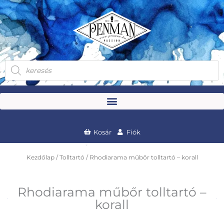
Skip
to
content
Products
search
Kosár
Fiók
Kezdőlap
/
Tolltartó
/ Rhodiarama műbőr tolltartó – korall
Rhodiarama műbőr tolltartó –
korall