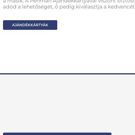
a másik. A Penman Ajándékkártyával viszont biztosr
adod a lehetőséget, ő pedig kiválasztja a kedvencét
AJÁNDÉKKÁRTYÁK