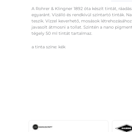
A Rohrer & Klingner 1892 óta készít tintát, ráadá
egyaránt. Vízálló és rendkívül színtartó tinták. 
teszik. Vízzel keverhető, mosások létrehozásáho
javasolt átmosni a tollat. Szintén a nano pigmen
tégely 50 ml tintát tartalmaz.
a tinta színe: kék