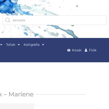
Products
search
Tollak
Kalligráfia
Kosár
Fiók
k – Marlene