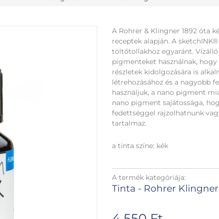
A Rohrer & Klingner 1892 óta kész
receptek alapján. A sketchINK®
töltőtollakhoz egyaránt. Vízálló
pigmenteket használnak, hogy b
részletek kidolgozására is alka
létrehozásához és a nagyobb fe
használjuk, a nano pigment miat
nano pigment sajátossága, hog
fedettséggel rajzolhatnunk vagy
tartalmaz.
a tinta színe: kék
A termék kategóriája:
Tinta - Rohrer Klingner
4 550
Ft