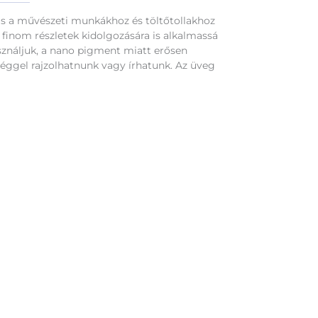
eális a művészeti munkákhoz és töltőtollakhoz
a finom részletek kidolgozására is alkalmassá
asználjuk, a nano pigment miatt erősen
séggel rajzolhatnunk vagy írhatunk. Az üveg