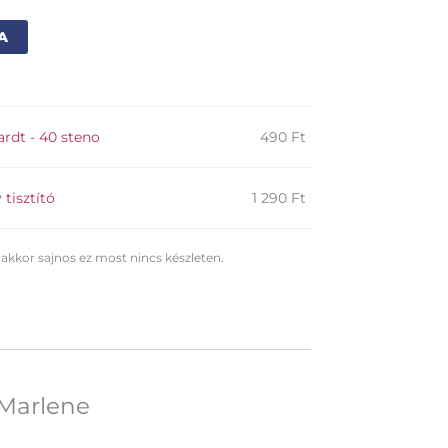
Alternative:
A
rdt - 40 steno
490
Ft
tisztító
1 290
Ft
 akkor sajnos ez most nincs készleten.
 Marlene