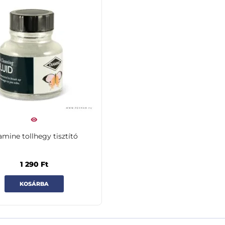
amine tollhegy tisztító
1 290
Ft
KOSÁRBA