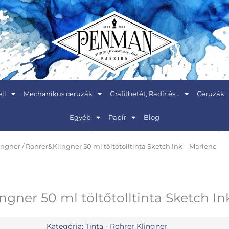
ll
Mechanikus ceruzák
Grafitbetét, Radír és…
Ceruzák
Egyéb
Papír
Blog
lingner
/ Rohrer&Klingner 50 ml töltőtolltinta Sketch Ink – Marlene
ngner 50 ml töltőtolltinta Sketch In
Kategória:
Tinta - Rohrer Klingner