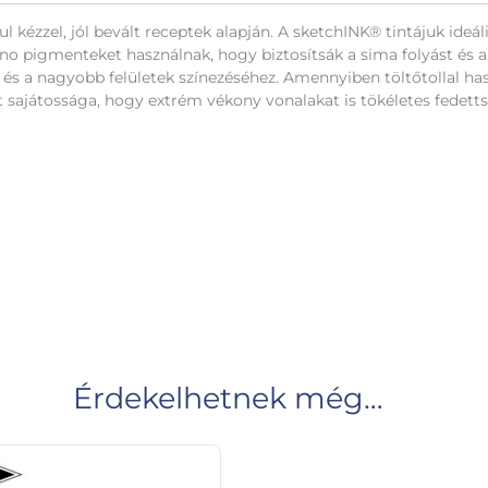
sul kézzel, jól bevált receptek alapján. A sketchINK® tintájuk id
Nano pigmenteket használnak, hogy biztosítsák a sima folyást és 
z és a nagyobb felületek színezéséhez. Amennyiben töltőtollal h
t sajátossága, hogy extrém vékony vonalakat is tökéletes fedett
Érdekelhetnek még…