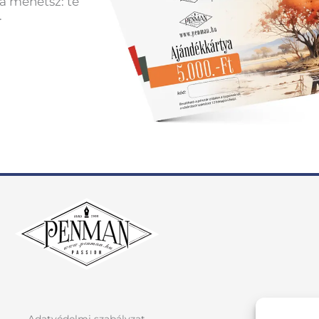
a mehetsz: te
.