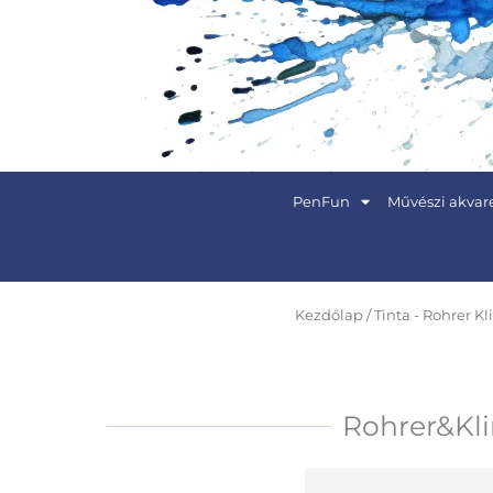
Skip
to
content
PenFun
Művészi akvare
Kezdőlap
/
Tinta - Rohrer K
Rohrer&Kli