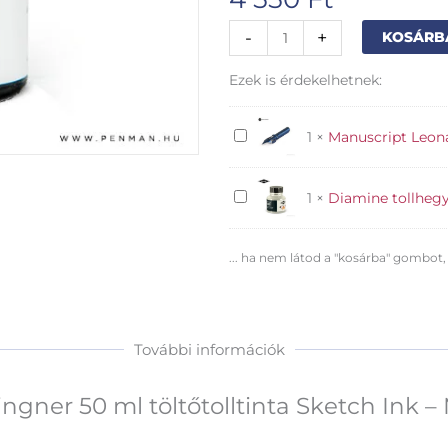
Rohrer&Klingner
-
+
KOSÁRB
50
ml
Ezek is érdekelhetnek:
töltőtolltinta
Sketch
Ink
Manuscript
1
×
Manuscript Leona
-
Leonardt
Marlene
-
mennyiség
Diamine
1
×
Diamine tollhegy 
40
tollhegy
steno
tisztító
... ha nem látod a "kosárba" gombot,
További információk
ngner 50 ml töltőtolltinta Sketch Ink –