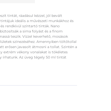
ít tintát, ráadásul kézzel, jól bevált
 tintájuk ideális a művészeti munkákhoz és
 és rendkívül színtartó tinták. Nano
iztosítsák a sima folyást és a finom
lmassá teszik. Vízzel keverhető, mosások
lületek színezéséhez. Amennyiben töltőtollal
t erősen javasolt átmosni a tollat. Szintén a
y extrém vékony vonalakat is tökéletes
 írhatunk. Az üveg tégely 50 ml tintát