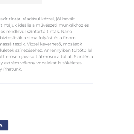
ít tintát, ráadásul kézzel, jól bevált
 tintájuk ideális a művészeti munkákhoz és
 és rendkívül színtartó tinták. Nano
iztosítsák a sima folyást és a finom
lmassá teszik. Vízzel keverhető, mosások
lületek színezéséhez. Amennyiben töltőtollal
t erősen javasolt átmosni a tollat. Szintén a
y extrém vékony vonalakat is tökéletes
y írhatunk.
Alternative:
A