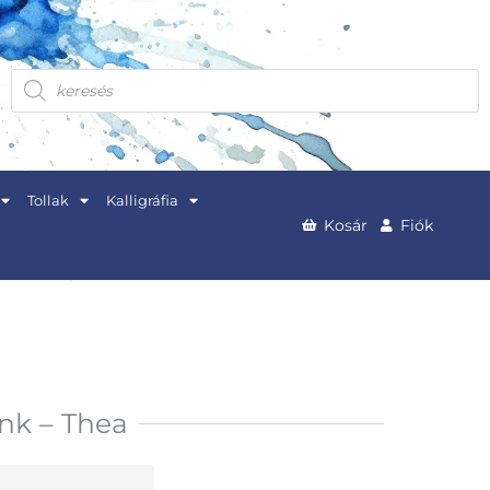
Products
search
Tollak
Kalligráfia
Kosár
Fiók
Ink – Thea