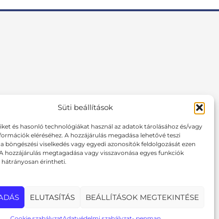
Süti beállítások
F
I
P
a
n
i
tiket és hasonló technológiákat használ az adatok tárolásához és/vagy
c
s
n
formációk eléréséhez. A hozzájárulás megadása lehetővé teszi
e
t
t
 böngészési viselkedés vagy egyedi azonosítók feldolgozását ezen
b
a
e
 A hozzájárulás megtagadása vagy visszavonása egyes funkciók
o
g
r
hátrányosan érintheti.
o
r
e
k
a
s
m
t
ADÁS
ELUTASÍTÁS
BEÁLLÍTÁSOK MEGTEKINTÉSE
Cookie szabályzat
Adatvédelmi szabályzat- penman