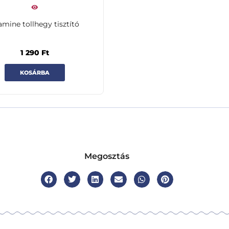
amine tollhegy tisztító
1 290
Ft
KOSÁRBA
Megosztás