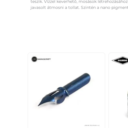
teszik. Vízzel keverhető, mosások létrehozásáho
javasolt átmosni a tollat. Szintén a nano pigmen