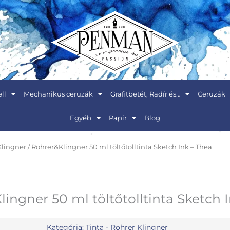
ll
Mechanikus ceruzák
Grafitbetét, Radír és…
Ceruzák
Egyéb
Papír
Blog
Klingner
/ Rohrer&Klingner 50 ml töltőtolltinta Sketch Ink – Thea
ingner 50 ml töltőtolltinta Sketch 
Kategória:
Tinta - Rohrer Klingner