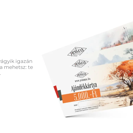
vágyik igazán
a mehetsz: te
.