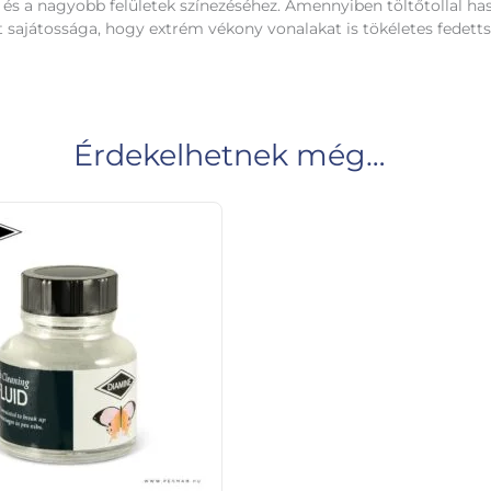
z és a nagyobb felületek színezéséhez. Amennyiben töltőtollal h
t sajátossága, hogy extrém vékony vonalakat is tökéletes fedett
Érdekelhetnek még…