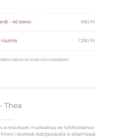
rdt - 40 steno
490
Ft
tisztító
1 290
Ft
 akkor sajnos ez most nincs készleten.
 – Thea
eális a művészeti munkákhoz és töltőtollakhoz
a finom részletek kidolgozására is alkalmassá