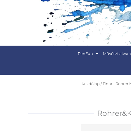
Skip
to
content
PenFun
Művészi akvare
Kezdőlap
/
Tinta - Rohrer 
Rohrer&Kl