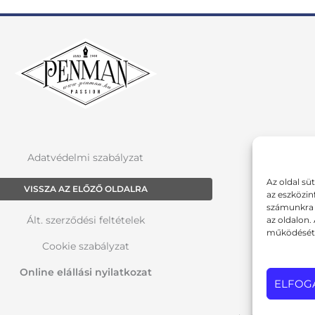
Adatvédelmi szabályzat
Az oldal sü
VISSZA AZ ELŐZŐ OLDALRA
az eszközin
számunkra a
Ált. szerződési feltételek
az oldalon.
működését 
Cookie szabályzat
Online elállási nyilatkozat
ELFOG