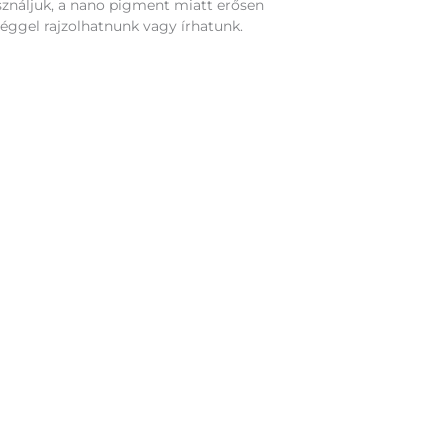
asználjuk, a nano pigment miatt erősen
séggel rajzolhatnunk vagy írhatunk.