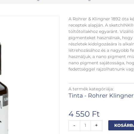
A Rohrer & Klingner 1892 óta kész
receptek alapján. A sketchINK®
töltőtollakhoz egyaránt. Vízálló
pigmenteket használnak, hogy b
részletek kidolgozására is alka
létrehozásához és a nagyobb fe
használjuk, a nano pigment miat
nano pigment sajátossága, hog
fedettséggel rajzolhatnunk vag
A termék kategóriája:
Tinta - Rohrer Klingner
4 550
Ft
Rohrer&Klingner
-
+
KOSÁRB
50