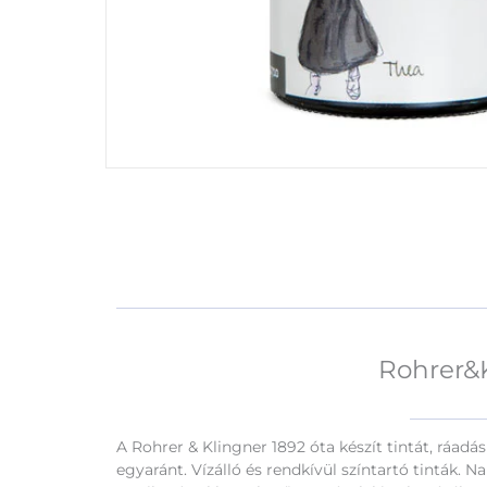
Rohrer&K
A Rohrer & Klingner 1892 óta készít tintát, ráadá
egyaránt. Vízálló és rendkívül színtartó tinták. 