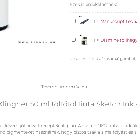
ml
Ezek is érdekelhetnek:
töltőtolltinta
Sketch
Ink
Manuscript
1
×
Manuscript Leona
-
Leonardt
Thea
-
mennyiség
Diamine
1
×
Diamine tollhegy 
40
tollhegy
steno
tisztító
... ha nem látod a "kosárba" gombot,
További információk
lingner 50 ml töltőtolltinta Sketch Ink
sul kézzel, jól bevált receptek alapján. A sketchINK® tintájuk id
Nano pigmenteket használnak, hogy biztosítsák a sima folyást és 