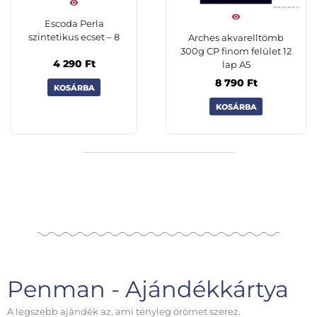
Escoda Perla
szintetikus ecset – 8
Arches akvarelltömb
300g CP finom felület 12
4 290
Ft
lap A5
8 790
Ft
KOSÁRBA
KOSÁRBA
Penman - Ajándékkártya
A legszebb ajándék az, ami tényleg örömet szerez.