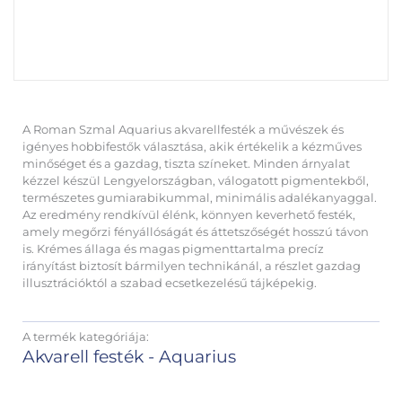
A Roman Szmal Aquarius akvarellfesték a művészek és
igényes hobbifestők választása, akik értékelik a kézműves
minőséget és a gazdag, tiszta színeket. Minden árnyalat
kézzel készül Lengyelországban, válogatott pigmentekből,
természetes gumiarabikummal, minimális adalékanyaggal.
Az eredmény rendkívül élénk, könnyen keverhető festék,
amely megőrzi fényállóságát és áttetszőségét hosszú távon
is. Krémes állaga és magas pigmenttartalma precíz
irányítást biztosít bármilyen technikánál, a részlet gazdag
illusztrációktól a szabad ecsetkezelésű tájképekig.
A termék kategóriája:
Akvarell festék - Aquarius