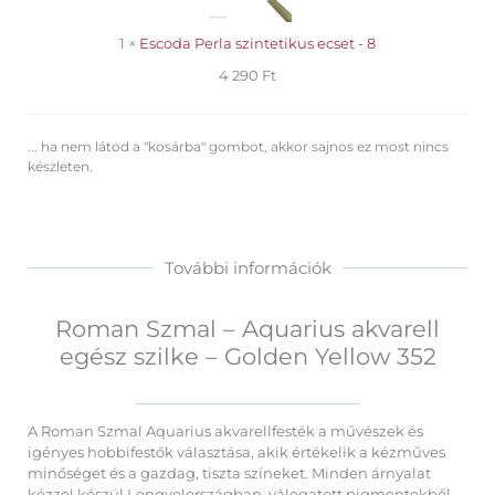
8
1
×
Escoda Perla szintetikus ecset - 8
4 290
Ft
... ha nem látod a "kosárba" gombot, akkor sajnos ez most nincs
készleten.
További információk
Roman Szmal – Aquarius akvarell
egész szilke – Golden Yellow 352
A Roman Szmal Aquarius akvarellfesték a művészek és
igényes hobbifestők választása, akik értékelik a kézműves
minőséget és a gazdag, tiszta színeket. Minden árnyalat
kézzel készül Lengyelországban, válogatott pigmentekből,