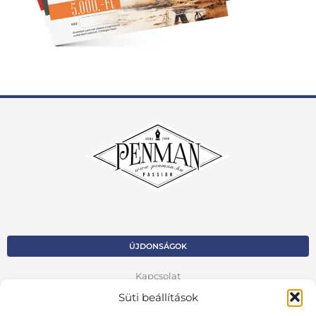
ÚJDONSÁGOK
Kapcsolat
Süti beállítások
Kosár