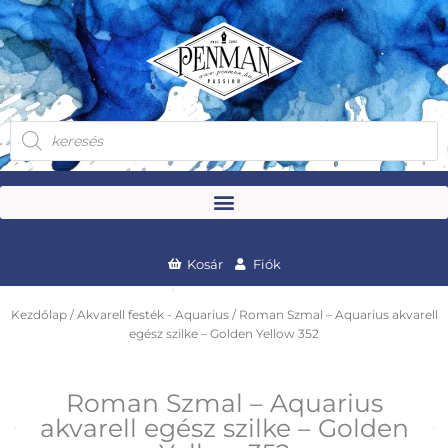
Skip
to
content
Products
search
Kosár
Fiók
Kezdőlap
/
Akvarell festék - Aquarius
/ Roman Szmal – Aquarius akvarell
egész szilke – Golden Yellow 352
Roman Szmal – Aquarius
akvarell egész szilke – Golden