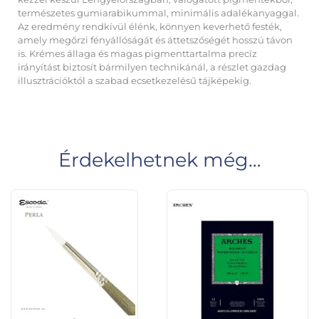
természetes gumiarabikummal, minimális adalékanyaggal.
Az eredmény rendkívül élénk, könnyen keverhető festék,
amely megőrzi fényállóságát és áttetszőségét hosszú távon
is. Krémes állaga és magas pigmenttartalma precíz
irányítást biztosít bármilyen technikánál, a részlet gazdag
illusztrációktól a szabad ecsetkezelésű tájképekig.
Érdekelhetnek még…