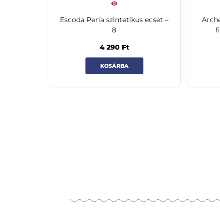
Escoda Perla szintetikus ecset –
Arch
8
f
4 290
Ft
KOSÁRBA