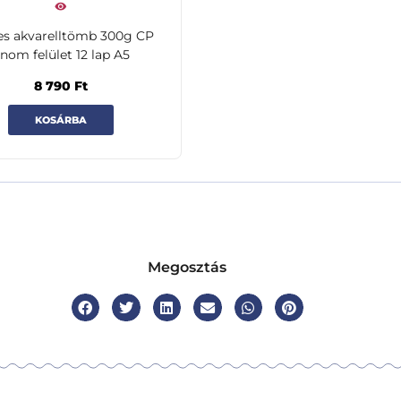
es akvarelltömb 300g CP
inom felület 12 lap A5
8 790
Ft
KOSÁRBA
Megosztás