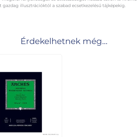
et gazdag illusztrációktól a szabad ecsetkezelésű tájképekig.
Érdekelhetnek még…