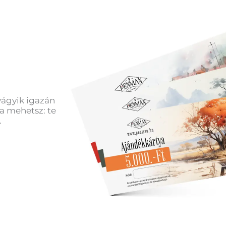
vágyik igazán
a mehetsz: te
.