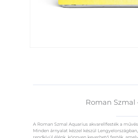
Roman Szmal – 
A Roman Szmal Aquarius akvarellfesték a művésze
Minden árnyalat kézzel készül Lengyelországba
rendkívül élénk, könnyen keverhető festék, amel