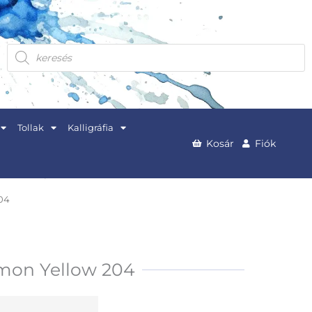
Products
search
Tollak
Kalligráfia
Kosár
Fiók
204
emon Yellow 204