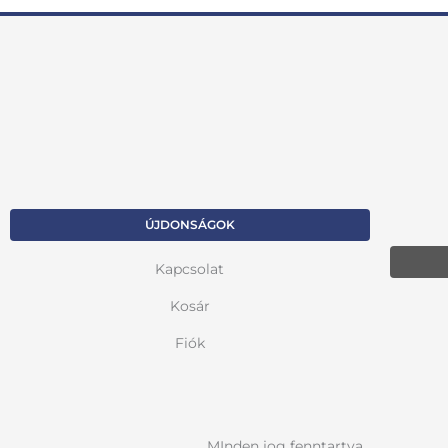
ÚJDONSÁGOK
Kapcsolat
Kosár
Fiók
MInden jog fenntartva