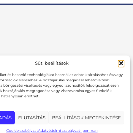
Süti beállítások
F
I
P
a
n
i
tiket és hasonló technológiákat használ az adatok tárolásához és/vagy
c
s
n
formációk eléréséhez. A hozzájárulás megadása lehetővé teszi
e
t
t
 böngészési viselkedés vagy egyedi azonosítók feldolgozását ezen
b
a
e
 A hozzájárulás megtagadása vagy visszavonása egyes funkciók
o
g
r
hátrányosan érintheti.
o
r
e
k
a
s
m
t
ADÁS
ELUTASÍTÁS
BEÁLLÍTÁSOK MEGTEKINTÉSE
Cookie szabályzat
Adatvédelmi szabályzat- penman
ks.hu