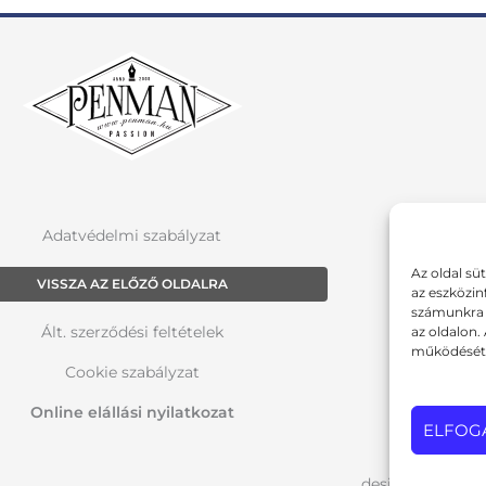
Adatvédelmi szabályzat
Az oldal sü
VISSZA AZ ELŐZŐ OLDALRA
az eszközin
számunkra a
Ált. szerződési feltételek
az oldalon.
működését 
Cookie szabályzat
Online elállási nyilatkozat
ELFOG
design: pixelwor