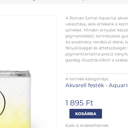
A Roman Szmal Aquarius akvare
választása, akik értékelik a ké
színeket. Minden árnyalat kézz
pigmentekből, természetes gu
Az eredmény rendkívül élénk, 
fényállóságát és áttetszőségét
pigmenttartalma precíz irányítá
gazdag illusztrációktól a szaba
A termék kategóriája:
Akvarell festék - Aquar
1 895
Ft
Roman
Alternative:
KOSÁRBA
Szmal
-
Ezek is érdekelhetnek: