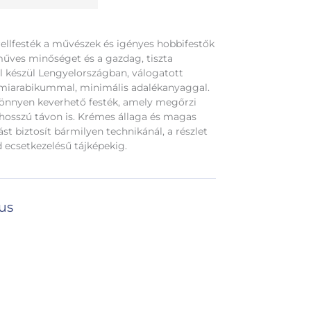
llfesték a művészek és igényes hobbifestők
zműves minőséget és a gazdag, tiszta
el készül Lengyelországban, válogatott
miarabikummal, minimális adalékanyaggal.
könnyen keverhető festék, amely megőrzi
 hosszú távon is. Krémes állaga és magas
st biztosít bármilyen technikánál, a részlet
d ecsetkezelésű tájképekig.
ius