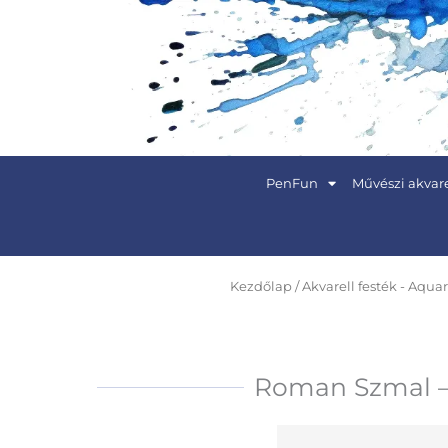
Skip
to
content
PenFun
Művészi akvare
Kezdőlap
/
Akvarell festék - Aquar
Roman Szmal – 