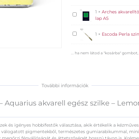
Aquarius
akvarell
1
×
Arches akvarellt
egész
Arches
lap A5
szilke
akvarelltömb
-
300g
Lemon
Escoda
1
×
Escoda Perla szin
CP
Yellow
Perla
finom
204
szintetikus
felület
... ha nem látod a "kosárba" gombot,
mennyiség
ecset
12
-
lap
8
A5
További információk
Aquarius akvarell egész szilke – Lemo
k és igényes hobbifestők választása, akik értékelik a kézműves 
n, válogatott pigmentekből, természetes gumiarabikummal, min
y megőrzi fényállóságát és áttetszőségét hosszú távon is. Krém