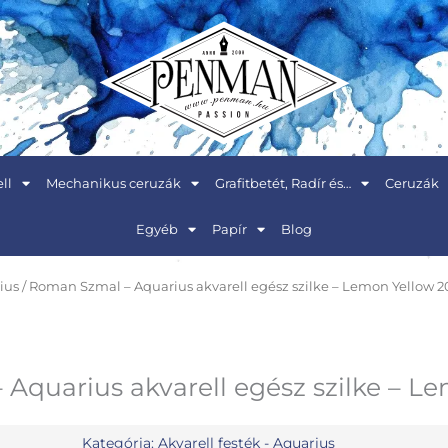
ll
Mechanikus ceruzák
Grafitbetét, Radír és…
Ceruzák
Egyéb
Papír
Blog
ius
/ Roman Szmal – Aquarius akvarell egész szilke – Lemon Yellow 
Aquarius akvarell egész szilke – L
Kategória:
Akvarell festék - Aquarius