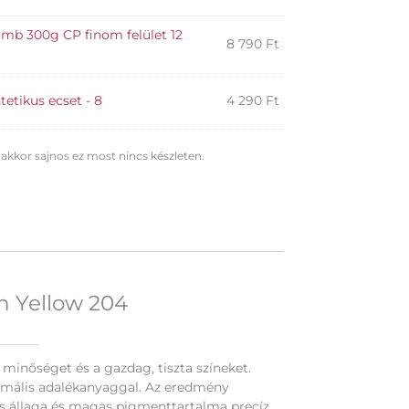
ömb 300g CP finom felület 12
8 790
Ft
tetikus ecset - 8
4 290
Ft
 akkor sajnos ez most nincs készleten.
n Yellow 204
minőséget és a gazdag, tiszta színeket.
imális adalékanyaggal. Az eredmény
es állaga és magas pigmenttartalma precíz