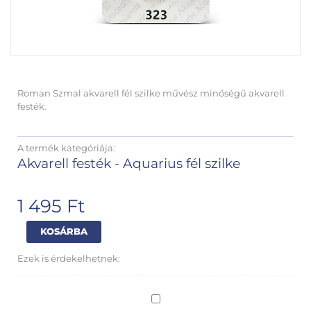
Roman Szmal akvarell fél szilke művész minőségű akvarell
festék.
A termék kategóriája:
Akvarell festék - Aquarius fél szilke
1 495
Ft
Roman
Alternative:
KOSÁRBA
Szmal
-
Ezek is érdekelhetnek:
Aquarius
akvarell
fél
Arches
szilke