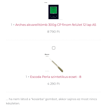
akvarelltömb
-
300g
Aquarius
CP
Red
finom
323
felület
mennyiség
12
1
×
Arches akvarelltömb 300g CP finom felület 12 lap A5
lap
8 790
Ft
A5
Escoda
Perla
szintetikus
ecset
-
8
1
×
Escoda Perla szintetikus ecset - 8
4 290
Ft
... ha nem látod a "kosárba" gombot, akkor sajnos ez most nincs
készleten.