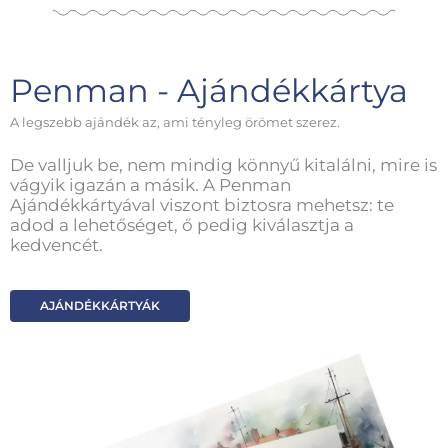
Penman - Ajándékkártya
A legszebb ajándék az, ami tényleg örömet szerez.
De valljuk be, nem mindig könnyű kitalálni, mire is
vágyik igazán a másik. A Penman
Ajándékkártyával viszont biztosra mehetsz: te
adod a lehetőséget, ő pedig kiválasztja a
kedvencét.
AJÁNDÉKKÁRTYÁK