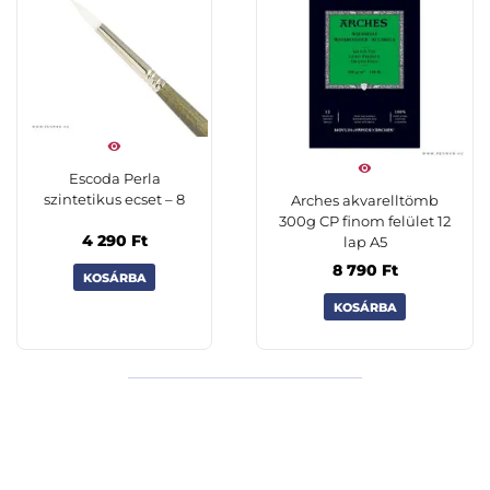
Escoda Perla
szintetikus ecset – 8
Arches akvarelltömb
300g CP finom felület 12
4 290
Ft
lap A5
8 790
Ft
KOSÁRBA
KOSÁRBA