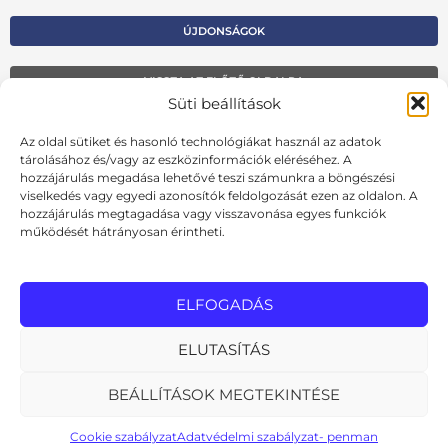
ÚJDONSÁGOK
VISSZA AZ ELŐZŐ OLDALRA
Süti beállítások
Kapcsolat
Az oldal sütiket és hasonló technológiákat használ az adatok
Kosár
tárolásához és/vagy az eszközinformációk eléréséhez. A
hozzájárulás megadása lehetővé teszi számunkra a böngészési
Fiók
viselkedés vagy egyedi azonosítók feldolgozását ezen az oldalon. A
hozzájárulás megtagadása vagy visszavonása egyes funkciók
Adatvédelmi szabályzat
működését hátrányosan érintheti.
Ált. szerződési feltételek
Cookie szabályzat
ELFOGADÁS
Online elállási nyilatkozat
ELUTASÍTÁS
BEÁLLÍTÁSOK MEGTEKINTÉSE
MInden jog fenntartva
design: pixelworks.hu
Cookie szabályzat
Adatvédelmi szabályzat- penman