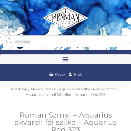
Skip
to
content
Products
search
Kosár
Fiók
Kezdőlap
/
Akvarell festék - Aquarius fél szilke
/ Roman Szmal –
Aquarius akvarell fél szilke – Aquarius Red 323
Roman Szmal – Aquarius
akvarell fél szilke – Aquarius
Red 323