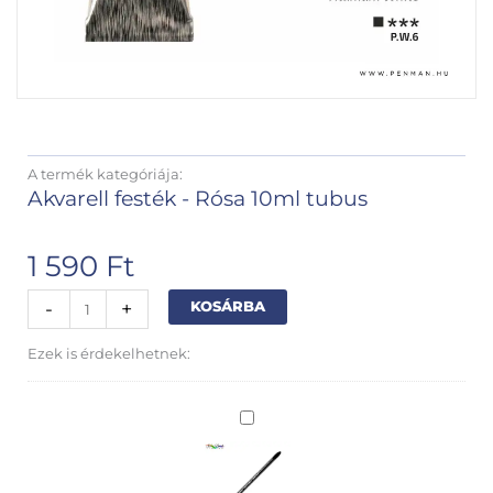
A termék kategóriája:
Akvarell festék - Rósa 10ml tubus
1 590
Ft
Rósa
Alternative:
-
+
KOSÁRBA
Gallery
akvarellfesték
Ezek is érdekelhetnek:
10ml
tubus
Titanium
Silver
White
Black
(704)
Velvet
mennyiség
akvarell