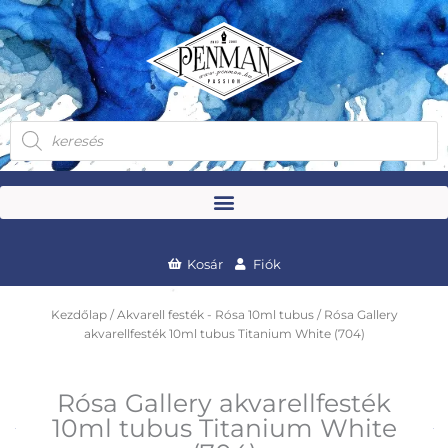
Skip
to
content
Products
search
Kosár
Fiók
Kezdőlap
/
Akvarell festék - Rósa 10ml tubus
/ Rósa Gallery
akvarellfesték 10ml tubus Titanium White (704)
Rósa Gallery akvarellfesték
10ml tubus Titanium White