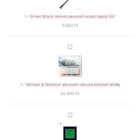
ecset
lapos
1/4"
1
×
Silver Black Velvet akvarell ecset lapos 1/4"
9 560
Ft
Winsor
&
Newton
akvarell
ceruza
készlet
50db
1
×
Winsor & Newton akvarell ceruza készlet 50db
24 500
Ft
Arches
akvarelltömb
300g
CP
finom