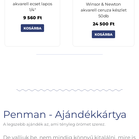
akvarell ecset lapos
Winsor & Newton
1/4″
akvarell ceruza készlet
50db
9 560
Ft
24 500
Ft
KOSÁRBA
KOSÁRBA
Penman - Ajándékkártya
A legszebb ajándék az, ami tényleg örömet szerez.
De valljuk be, nem mindig könnyű kitalálni, mire is