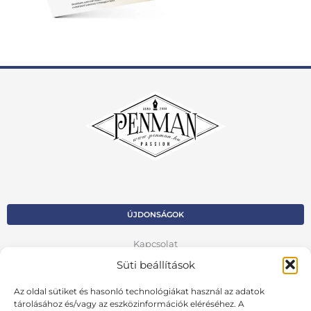
ÚJDONSÁGOK
Kapcsolat
Süti beállítások
Kosár
Az oldal sütiket és hasonló technológiákat használ az adatok
Fiók
tárolásához és/vagy az eszközinformációk eléréséhez. A