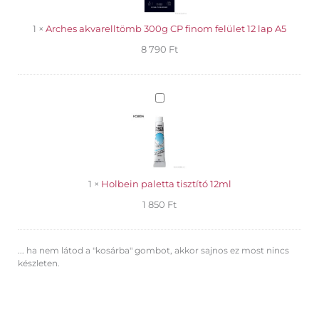
felület
12
1
×
Arches akvarelltömb 300g CP finom felület 12 lap A5
lap
8 790
Ft
A5
Holbein
paletta
tisztító
12ml
1
×
Holbein paletta tisztító 12ml
1 850
Ft
... ha nem látod a "kosárba" gombot, akkor sajnos ez most nincs
készleten.