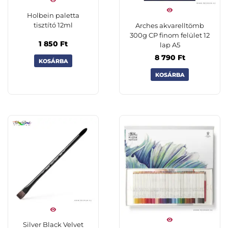
Holbein paletta
tisztító 12ml
Arches akvarelltömb
300g CP finom felület 12
1 850
Ft
lap A5
8 790
Ft
KOSÁRBA
KOSÁRBA
Silver Black Velvet