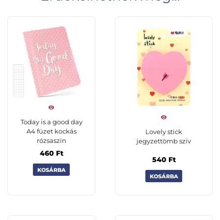
Today is a good day
A4 füzet kockás
Lovely stick
rózsaszín
jegyzettömb szív
460
Ft
540
Ft
KOSÁRBA
KOSÁRBA