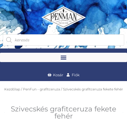
Skip
to
content
Products
search
Kosár
Fiók
Kezdőlap
/
PenFun - grafitceruza
/ Szivecskés grafitceruza fekete fehér
Szivecskés grafitceruza fekete
fehér