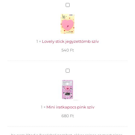
Lovely
stick
jegyzettömb
szív
1
×
Lovely stick jegyzettömb szív
540
Ft
Mini
iratkapocs
pink
szív
1
×
Mini iratkapocs pink szív
680
Ft