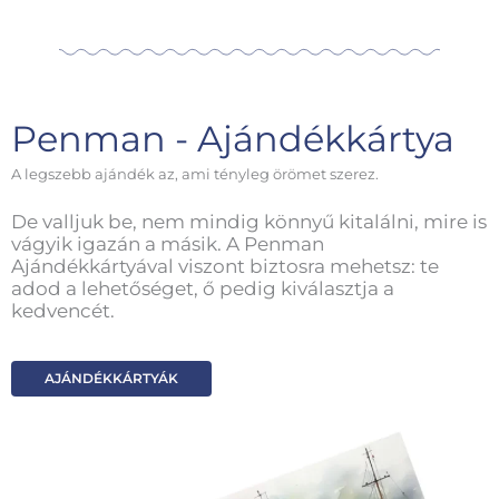
Penman - Ajándékkártya
A legszebb ajándék az, ami tényleg örömet szerez.
De valljuk be, nem mindig könnyű kitalálni, mire is
vágyik igazán a másik. A Penman
Ajándékkártyával viszont biztosra mehetsz: te
adod a lehetőséget, ő pedig kiválasztja a
kedvencét.
AJÁNDÉKKÁRTYÁK