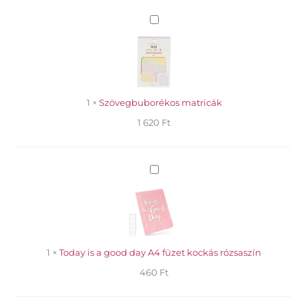
Szövegbuborékos
matricák
1
×
Szövegbuborékos matricák
1 620
Ft
Today
is
a
good
day
A4
füzet
1
×
Today is a good day A4 füzet kockás rózsaszín
kockás
460
Ft
rózsaszín