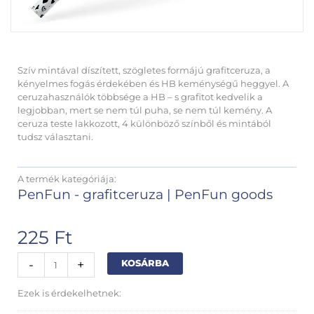
Szív mintával díszített, szögletes formájú grafitceruza, a
kényelmes fogás érdekében és HB keménységű heggyel. A
ceruzahasználók többsége a HB – s grafitot kedvelik a
legjobban, mert se nem túl puha, se nem túl kemény. A
ceruza teste lakkozott, 4 különböző színből és mintából
tudsz választani.
A termék kategóriája:
PenFun - grafitceruza
|
PenFun goods
225
Ft
Szivecskés
Alternative:
-
+
KOSÁRBA
grafitceruza
fekete
Ezek is érdekelhetnek:
fehér
mennyiség