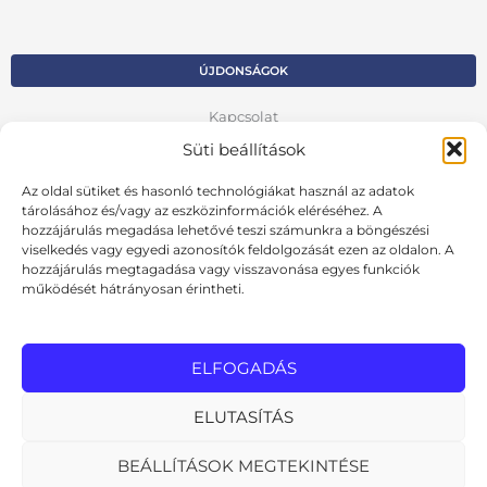
ÚJDONSÁGOK
Kapcsolat
Süti beállítások
Kosár
Az oldal sütiket és hasonló technológiákat használ az adatok
Fiók
tárolásához és/vagy az eszközinformációk eléréséhez. A
hozzájárulás megadása lehetővé teszi számunkra a böngészési
Adatvédelmi szabályzat
viselkedés vagy egyedi azonosítók feldolgozását ezen az oldalon. A
hozzájárulás megtagadása vagy visszavonása egyes funkciók
VISSZA AZ ELŐZŐ OLDALRA
működését hátrányosan érintheti.
Ált. szerződési feltételek
Cookie szabályzat
ELFOGADÁS
Online elállási nyilatkozat
ELUTASÍTÁS
BEÁLLÍTÁSOK MEGTEKINTÉSE
MInden jog fenntartva