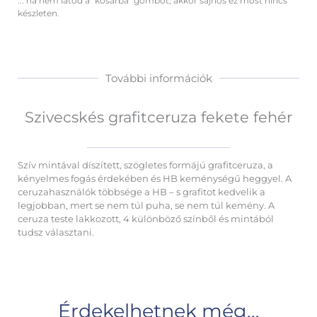
... ha nem látod a "kosárba" gombot, akkor sajnos ez most nincs
készleten.
További információk
Szivecskés grafitceruza fekete fehér
Szív mintával díszített, szögletes formájú grafitceruza, a
kényelmes fogás érdekében és HB keménységű heggyel. A
ceruzahasználók többsége a HB – s grafitot kedvelik a
legjobban, mert se nem túl puha, se nem túl kemény. A
ceruza teste lakkozott, 4 különböző színből és mintából
tudsz választani.
Érdekelhetnek még…