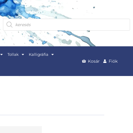
Products
search
Tollak
Kalligráfia
Kosár
Fiók