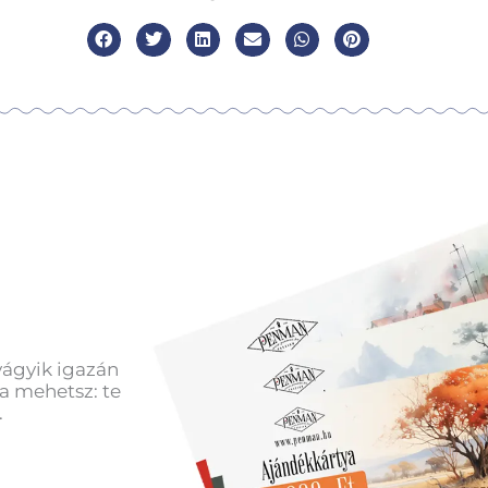
vágyik igazán
a mehetsz: te
.