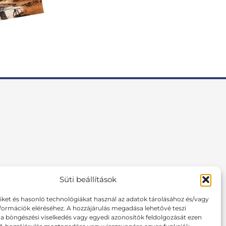
Süti beállítások
F
I
P
a
n
i
c
s
n
tiket és hasonló technológiákat használ az adatok tárolásához és/vagy
formációk eléréséhez. A hozzájárulás megadása lehetővé teszi
e
t
t
 böngészési viselkedés vagy egyedi azonosítók feldolgozását ezen
b
a
e