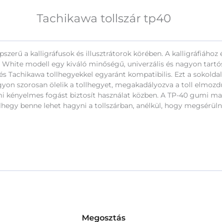
Tachikawa tollszár tp40
szerű a kalligráfusok és illusztrátorok körében. A kalligráfiáho
White modell egy kiváló minőségű, univerzális és nagyon tartós 
és Tachikawa tollhegyekkel egyaránt kompatibilis. Ezt a sokoldalú
on szorosan ölelik a tollhegyet, megakadályozva a toll elmozdulá
i kényelmes fogást biztosít használat közben. A TP-40 gumi mar
lhegy benne lehet hagyni a tollszárban, anélkül, hogy megsérüln
Megosztás