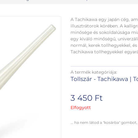
A Tachikawa egy japán cég, ame
illusztrátorok körében. A kalli
minősége és sokoldalúsága mia
egy kiváló minőségű, univerzáli
normál, kerek tollhegyekkel, é
Tachikawa tollhegyekkel egyará
A termék kategóriája:
Tollszár - Tachikawa
|
T
3 450
Ft
Elfogyott
... ha nem látod a "kosárba" gombot,