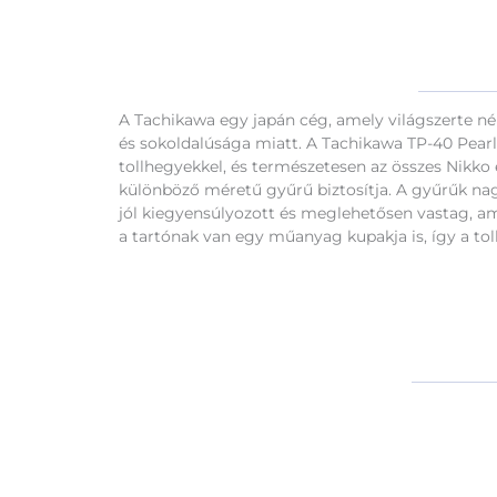
A Tachikawa egy japán cég, amely világszerte nép
és sokoldalúsága miatt. A Tachikawa TP-40 Pearl 
tollhegyekkel, és természetesen az összes Nikko 
különböző méretű gyűrű biztosítja. A gyűrűk nagy
jól kiegyensúlyozott és meglehetősen vastag, am
a tartónak van egy műanyag kupakja is, így a tol