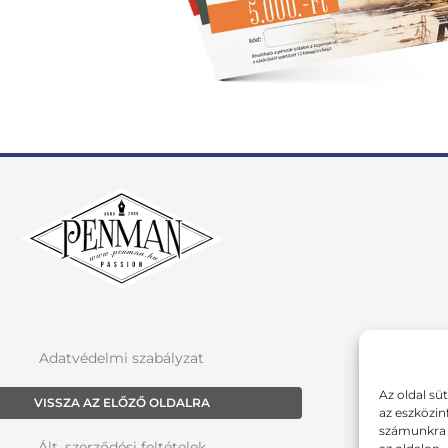
Adatvédelmi szabályzat
Az oldal sü
VISSZA AZ ELŐZŐ OLDALRA
az eszközin
számunkra a
Ált. szerződési feltételek