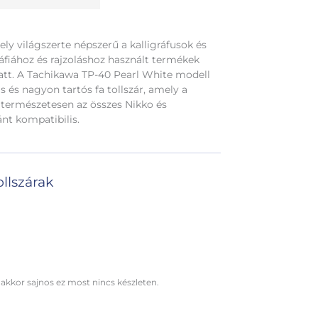
ly világszerte népszerű a kalligráfusok és
gráfiához és rajzoláshoz használt termékek
tt. A Tachikawa TP-40 Pearl White modell
s és nagyon tartós fa tollszár, amely a
s természetesen az összes Nikko és
nt kompatibilis.
ollszárak
 akkor sajnos ez most nincs készleten.