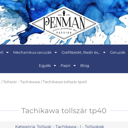
ll
Mechanikus ceruzák
Grafitbetét, Radír és…
Ceruzák
Egyéb
Papír
Blog
p
/
Tollszár - Tachikawa
/ Tachikawa tollszár tp40
Tachikawa tollszár tp40
Kategória:
Tollszár - Tachikawa
- | -
Tollszárak