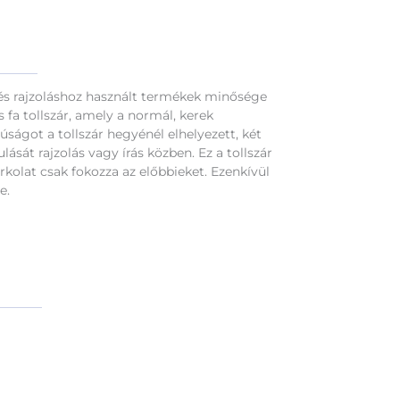
z és rajzoláshoz használt termékek minősége
fa tollszár, amely a normál, kerek
ságot a tollszár hegyénél elhelyezett, két
sát rajzolás vagy írás közben. Ez a tollszár
kolat csak fokozza az előbbieket. Ezenkívül
e.