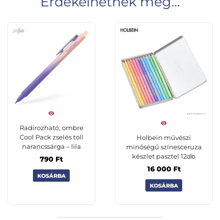
Érdekelhetnek még…
Radírozható, ombre
Cool Pack zselés toll
Holbein művészi
narancssárga – lila
minőségű színesceruza
készlet pasztel 12db
790
Ft
16 000
Ft
KOSÁRBA
KOSÁRBA