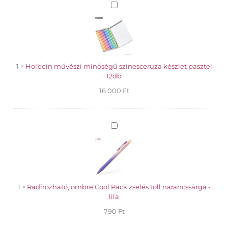
Holbein
füzet
művészi
sima
minőségű
lila
színesceruza
mennyiség
készlet
pasztel
12db
1
×
Holbein művészi minőségű színesceruza készlet pasztel
12db
16 000
Ft
Radírozható,
ombre
Cool
Pack
zselés
toll
narancssárga
1
×
Radírozható, ombre Cool Pack zselés toll narancssárga -
-
lila
lila
790
Ft