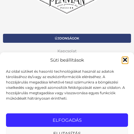
ÚJDONSÁGOK
Kapcsolat
Süti beállítások
Kosár
Az oldal sütiket és hasonló technológiákat használ az adatok
Fiók
tárolásához és/vagy az eszközinformációk eléréséhez. A
hozzájárulás megadása lehetővé teszi számunkra a böngészési
Adatvédelmi szabályzat
viselkedés vagy egyedi azonosítók feldolgozását ezen az oldalon. A
hozzájárulás megtagadása vagy visszavonása egyes funkciók
VISSZA AZ ELŐZŐ OLDALRA
működését hátrányosan érintheti.
Ált. szerződési feltételek
Cookie szabályzat
ELFOGADÁS
Online elállási nyilatkozat
ELUTASÍTÁS