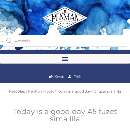
Skip
to
content
Products
search
Kosár
Fiók
Kezdőlap
/
PenFun - füzet
/ Today is a good day A5 füzet sima lila
Today is a good day A5 füzet
sima lila