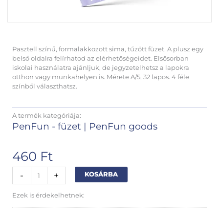
Pasztell színű, formalakkozott sima, tűzött füzet. A plusz egy
belső oldalra felírhatod az elérhetőségeidet. Elsősorban
iskolai használatra ajánljuk, de jegyzetelhetsz a lapokra
otthon vagy munkahelyen is. Mérete A/5, 32 lapos. 4 féle
színből választhatsz.
A termék kategóriája:
PenFun - füzet
|
PenFun goods
460
Ft
Today
Alternative:
-
+
KOSÁRBA
is
a
Ezek is érdekelhetnek:
good
day
A5