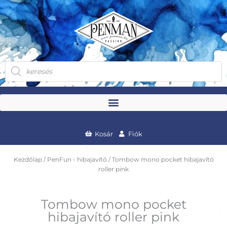
Skip
to
content
Products
search
Kosár
Fiók
Kezdőlap
/
PenFun - hibajavító
/ Tombow mono pocket hibajavító
roller pink
Tombow mono pocket
hibajavító roller pink