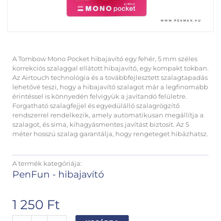
A Tombow Mono Pocket hibajavító egy fehér, 5 mm széles
korrekciós szalaggal ellátott hibajavító, egy kompakt tokban.
Az Airtouch technológia és a továbbfejlesztett szalagtapadás
lehetővé teszi, hogy a hibajavító szalagot már a legfinomabb
érintéssel is könnyedén felvigyük a javítandó felületre.
Forgatható szalagfejjel és egyedülálló szalagrögzítő
rendszerrel rendelkezik, amely automatikusan megállítja a
szalagot, és sima, kihagyásmentes javítást biztosít. Az 5
méter hosszú szalag garantálja, hogy rengeteget hibázhatsz.
A termék kategóriája:
PenFun - hibajavító
1 250
Ft
Tombow
Alternative: