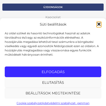
ÚJDONSÁGOK
Kapcsolat
Süti beállítások
Kosár
Az oldal sütiket és hasonló technológiákat használ az adatok
Fiók
tárolásához és/vagy az eszközinformációk eléréséhez. A
hozzájárulás megadása lehetővé teszi számunkra a böngészési
Adatvédelmi szabályzat
viselkedés vagy egyedi azonosítók feldolgozását ezen az oldalon. A
hozzájárulás megtagadása vagy visszavonása egyes funkciók
VISSZA AZ ELŐZŐ OLDALRA
működését hátrányosan érintheti.
Ált. szerződési feltételek
Cookie szabályzat
ELFOGADÁS
Online elállási nyilatkozat
ELUTASÍTÁS
BEÁLLÍTÁSOK MEGTEKINTÉSE
MInden jog fenntartva
design: pixelworks.hu
Cookie szabályzat
Adatvédelmi szabályzat- penman