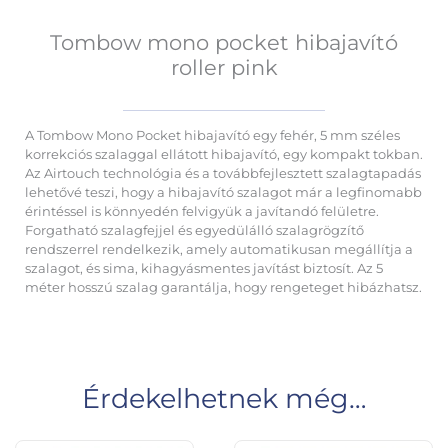
Tombow mono pocket hibajavító
roller pink
A Tombow Mono Pocket hibajavító egy fehér, 5 mm széles
korrekciós szalaggal ellátott hibajavító, egy kompakt tokban.
Az Airtouch technológia és a továbbfejlesztett szalagtapadás
lehetővé teszi, hogy a hibajavító szalagot már a legfinomabb
érintéssel is könnyedén felvigyük a javítandó felületre.
Forgatható szalagfejjel és egyedülálló szalagrögzítő
rendszerrel rendelkezik, amely automatikusan megállítja a
szalagot, és sima, kihagyásmentes javítást biztosít. Az 5
méter hosszú szalag garantálja, hogy rengeteget hibázhatsz.
Érdekelhetnek még…