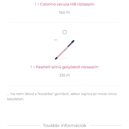
1
×
Colorino ceruza HB rózsaszín
160
Ft
Pasztell
színű
golyóstoll
rózsaszín
1
×
Pasztell színű golyóstoll rózsaszín
335
Ft
... ha nem látod a "kosárba" gombot, akkor sajnos ez most nincs
készleten.
További információk