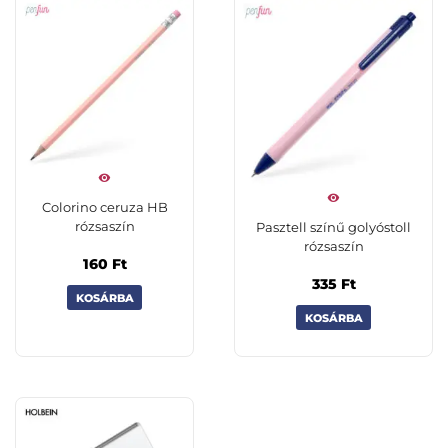
Colorino ceruza HB
rózsaszín
Pasztell színű golyóstoll
rózsaszín
160
Ft
335
Ft
KOSÁRBA
KOSÁRBA