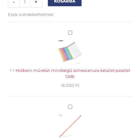
-
+
KOSÁRBA
mono
pocket
Ezek is érdekelhetnek:
hibajavító
roller
pink
Holbein
mennyiség
művészi
minőségű
színesceruza
készlet
pasztel
12db
1
×
Holbein művészi minőségű színesceruza készlet pasztel
12db
16 000
Ft
Colorino
ceruza
HB
rózsaszín