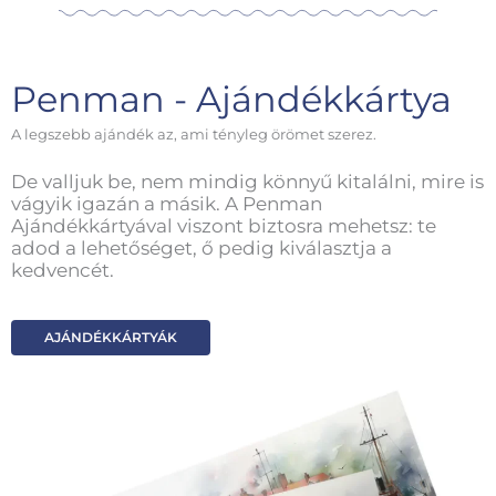
Penman - Ajándékkártya
A legszebb ajándék az, ami tényleg örömet szerez.
De valljuk be, nem mindig könnyű kitalálni, mire is
vágyik igazán a másik. A Penman
Ajándékkártyával viszont biztosra mehetsz: te
adod a lehetőséget, ő pedig kiválasztja a
kedvencét.
AJÁNDÉKKÁRTYÁK