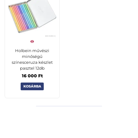
Holbein művészi
minőségű
színesceruza készlet
pasztel 12db
16 000
Ft
KOSÁRBA