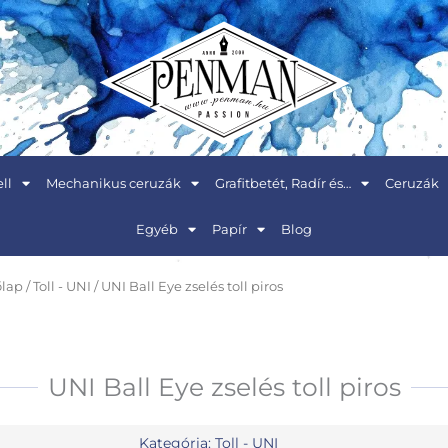
ll
Mechanikus ceruzák
Grafitbetét, Radír és…
Ceruzák
Egyéb
Papír
Blog
lap
/
Toll - UNI
/ UNI Ball Eye zselés toll piros
UNI Ball Eye zselés toll piros
Kategória:
Toll - UNI