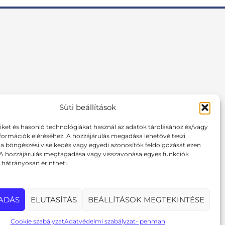
Süti beállítások
F
I
P
a
n
i
tiket és hasonló technológiákat használ az adatok tárolásához és/vagy
c
s
n
formációk eléréséhez. A hozzájárulás megadása lehetővé teszi
e
t
t
 böngészési viselkedés vagy egyedi azonosítók feldolgozását ezen
b
a
e
 A hozzájárulás megtagadása vagy visszavonása egyes funkciók
o
g
r
hátrányosan érintheti.
o
r
e
k
a
s
m
t
ADÁS
ELUTASÍTÁS
BEÁLLÍTÁSOK MEGTEKINTÉSE
Cookie szabályzat
Adatvédelmi szabályzat- penman
rks.hu