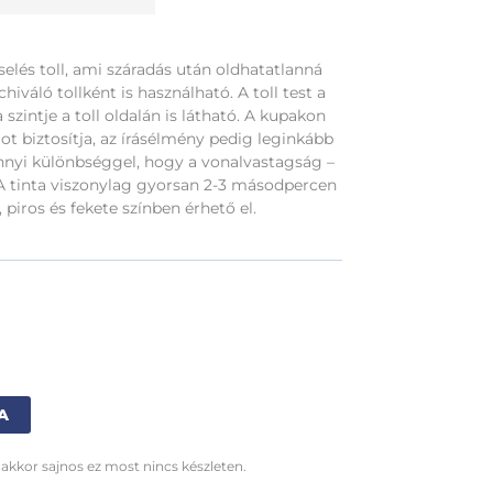
elés toll, ami száradás után oldhatatlanná
hiváló tollként is használható. A toll test a
a szintje a toll oldalán is látható. A kupakon
got biztosítja, az írásélmény pedig leginkább
annyi különbséggel, hogy a vonalvastagság –
A tinta viszonylag gyorsan 2-3 másodpercen
 piros és fekete színben érhető el.
Alternative:
A
 akkor sajnos ez most nincs készleten.