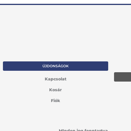
ÚJDONSÁGOK
Kapcsolat
Kosár
Fiók
MInden jog fenntartva