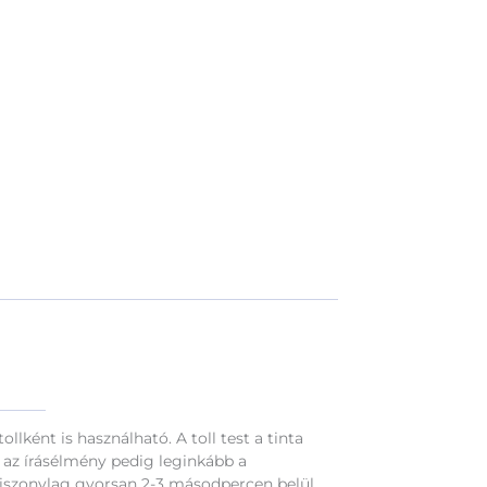
llként is használható. A toll test a tinta
a, az írásélmény pedig leginkább a
viszonylag gyorsan 2-3 másodpercen belül