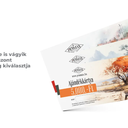
e is vágyik
szont
 kiválasztja