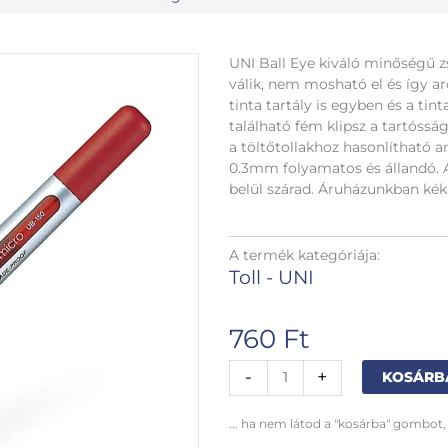
UNI Ball Eye kiváló minőségű zs
válik, nem mosható el és így arc
tinta tartály is egyben és a tint
található fém klipsz a tartóssá
a töltőtollakhoz hasonlítható 
0.3mm folyamatos és állandó. 
belül szárad. Áruházunkban kék,
A termék kategóriája:
Toll - UNI
760
Ft
UNI
-
+
KOSÁRB
Ball
Eye
... ha nem látod a "kosárba" gombot,
zselés