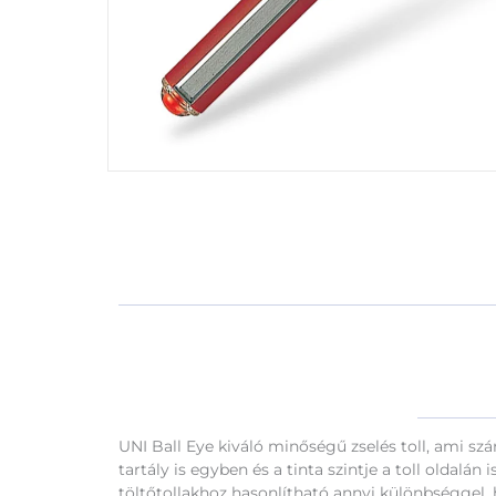
UNI Ball Eye kiváló minőségű zselés toll, ami szár
tartály is egyben és a tinta szintje a toll oldalán
töltőtollakhoz hasonlítható annyi különbséggel,