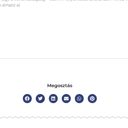
 érhető el.
Megosztás