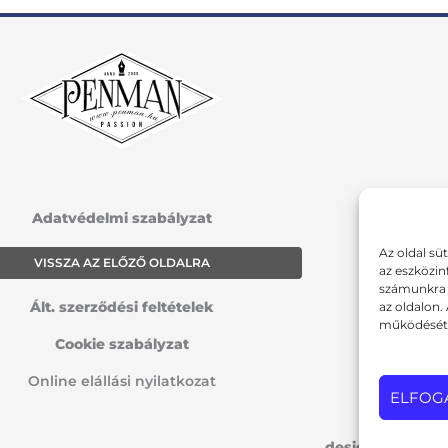
Adatvédelmi szabályzat
Az oldal sü
VISSZA AZ ELŐZŐ OLDALRA
az eszközin
számunkra a
Ált. szerződési feltételek
az oldalon.
működését 
Cookie szabályzat
Online elállási nyilatkozat
ELFOG
design: pixelwo