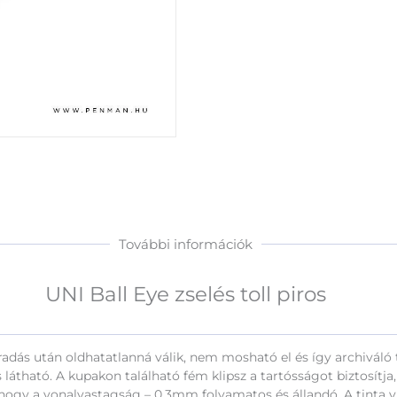
toll
piros
mennyiség
További információk
UNI Ball Eye zselés toll piros
adás után oldhatatlanná válik, nem mosható el és így archiváló to
 is látható. A kupakon található fém klipsz a tartósságot biztosítj
 hogy a vonalvastagság – 0.3mm folyamatos és állandó. A tinta 