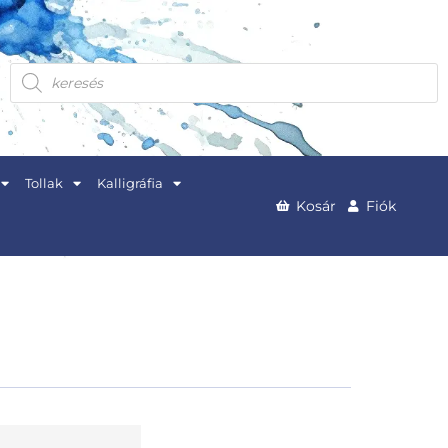
Products
search
Tollak
Kalligráfia
Kosár
Fiók