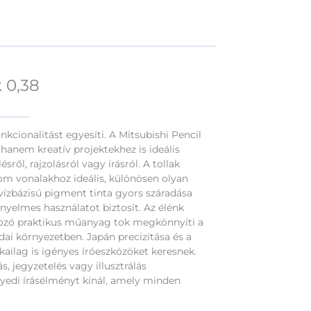
k 0,38
unkcionalitást egyesíti. A Mitsubishi Pencil
 hanem kreatív projektekhez is ideális
ről, rajzolásról vagy írásról. A tollak
nom vonalakhoz ideális, különösen olyan
 vízbázisú pigment tinta gyors száradása
nyelmes használatot biztosít. Az élénk
artozó praktikus műanyag tok megkönnyíti a
dai környezetben. Japán precizitása és a
ikailag is igényes íróeszközöket keresnek.
 jegyzetelés vagy illusztrálás
egyedi írásélményt kínál, amely minden