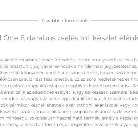
További információk
l One 8 darabos zselés toll készlet élén
gy kiváló minőségű japán íróeszköz – szett, amely a stílust és a f
val és letisztult dizájnjával nemcsak a mindennapi jegyzeteléshez,
elhasználó könnyedén variálhat a színek között, legyen szó kiemelés
nösen precíz írást tesz lehetővé. Ez az apró részletekhez és fi
ése, naplózás vagy képeslapok, meghívók kézzel történő írása. A
nimalizálja az elkenődés esélyét is, így balkezesek számára is ké
így minden írás vagy rajz különleges karaktert kap. A tollakhoz t
zök bármikor kéznél lehetnek, akár otthoni, akár iskolai vagy iro
a készletet azok számára, akik nem csupán funkcionális, de esztét
 minőségű, sokoldalúan használható termék, amely a kézzel írás,
taminőség, a letisztult forma és az inspiráló színválaszték olyan 