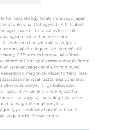
lés toll készlete egy kiváló minőségű japán
t és a funkcionalitást egyesíti. A Mitsubishi
nleges, pasztell tintáival és letisztult
api jegyzeteléshez, hanem kreatív
. A készletben hét szín található, így a
 a színek között, legyen szó kiemelésről,
lak vékony, 0,38 mm-es heggyel készülnek,
sz lehetővé. Ez az apró részletekhez és finom
olyan tevékenységek során, mint a bullet
 képeslapok, meghívók kézzel történő írása.
s száradása nemcsak tiszta, éles vonalakat
 elkenődés esélyét is, így balkezesek
t biztosít. Az élénk színek kifejezetten
 minden írás vagy rajz különleges karaktert
ikus műanyag tok megkönnyíti a
ágot, így az eszközök bármikor kéznél
olai vagy irodai környezetben.