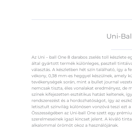
Uni-Bal
Az Uni – ball One 8 darabos zselés toll készlete e
által gyártott termék különleges, pasztell tintái
választás. A készletben hét szín található, így a f
vékony, 0,38 mm-es heggyel készülnek, amely külö
tevékenységek során, mint a bullet journal vezet
nemcsak tiszta, éles vonalakat eredményez, de mi
színek kifejezetten esztétikus hatást keltenek, 
rendszerezést és a hordozhatóságot, így az eszkö
letisztult színvilág különösen vonzóvá teszi ezt 
Összességében az Uni-ball One szett egy prémium
szerelmeseinek igazi kincset jelent. A kiváló tin
alkalommal örömöt okoz a használójának.