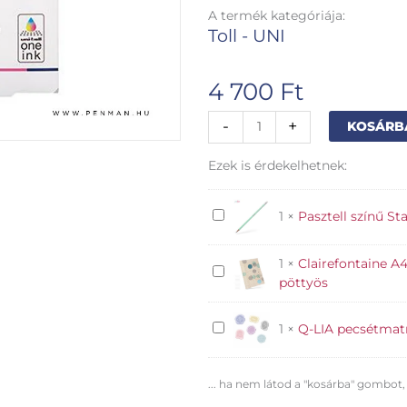
A termék kategóriája:
Toll - UNI
4 700
Ft
Uni-
-
+
KOSÁRB
Ball
One
Ezek is érdekelhetnek:
8
darabos
zselés
Pasztell
1
×
Pasztell színű St
toll
színű
készlet
Stabilo
1
×
Clairefontaine A4
élénk
Clairefontaine
grafitceruza
pöttyös
0,38
A4
zöld
mennyiség
füzet
Q-
1
×
Q-LIA pecsétmatr
vonalas
LIA
pasztell
pecsétmatrica
pöttyös
... ha nem látod a "kosárba" gombot,
színes