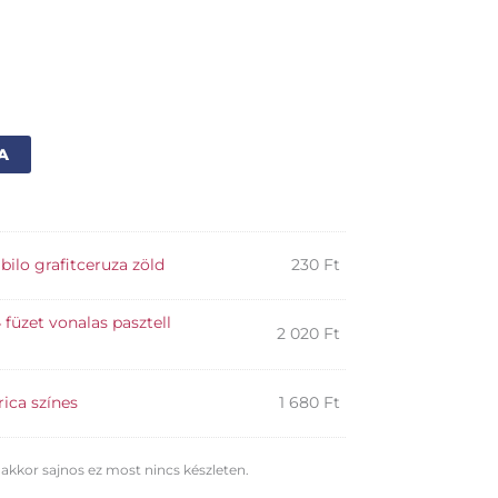
Alternative:
A
abilo grafitceruza zöld
230
Ft
 füzet vonalas pasztell
2 020
Ft
ica színes
1 680
Ft
 akkor sajnos ez most nincs készleten.