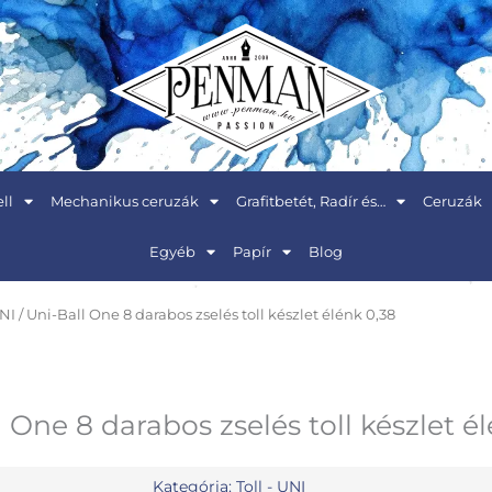
ll
Mechanikus ceruzák
Grafitbetét, Radír és…
Ceruzák
Egyéb
Papír
Blog
UNI
/ Uni-Ball One 8 darabos zselés toll készlet élénk 0,38
 One 8 darabos zselés toll készlet é
Kategória:
Toll - UNI