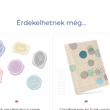
Érdekelhetnek még…
IA pecsétmatrica színes
Clairefontaine A4 füzet vonal