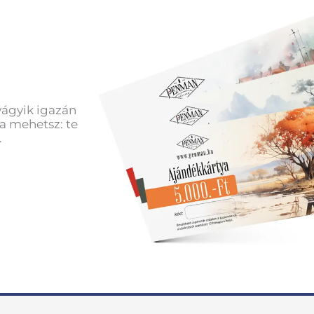
vágyik igazán
a mehetsz: te
.