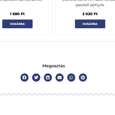
pasztell pöttyös
1 680
Ft
2 020
Ft
KOSÁRBA
KOSÁRBA
Megosztás