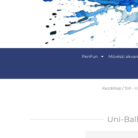
Skip
to
content
PenFun
Művészi akvare
Kezdőlap
/
Toll - 
Uni-Ball