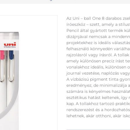
Az Uni – ball One 8 darabos zse
íróeszköz – szett, amely a stílus
Pencil által gyártott termék külö
dizájnjával nemcsak a mindenn
projektekhez is ideális választás
felhasználó könnyedén variálhat
rajzolásról vagy írásról. A tol
amely különösen precíz írást te
vonalakhoz ideális, különösen 
journal vezetése, naplózás vagy
A vízbázisú pigment tinta gyor
eredményez, de minimalizálja az
számára is kényelmes használato
esztétikus hatást keltenek, így
kap. A tollakhoz tartozó prakt
rendszerezést és a hordozhatós
lehetnek, akár otthoni, akár isk