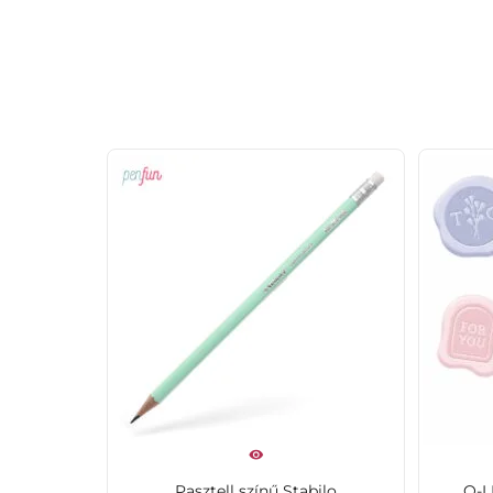
Pasztell színű Stabilo
Q-L