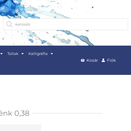
Products
search
Tollak
Kalligráfia
Kosár
Fiók
lénk 0,38