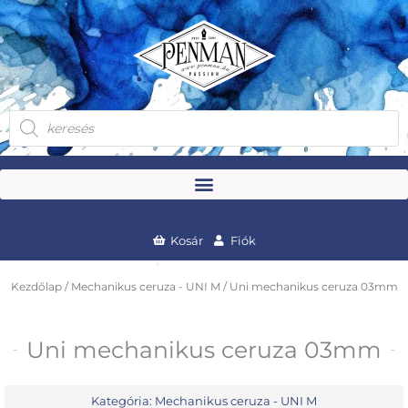
Skip
to
content
Products
search
Kosár
Fiók
Kezdőlap
/
Mechanikus ceruza - UNI M
/ Uni mechanikus ceruza 03mm
Uni mechanikus ceruza 03mm
Kategória:
Mechanikus ceruza - UNI M