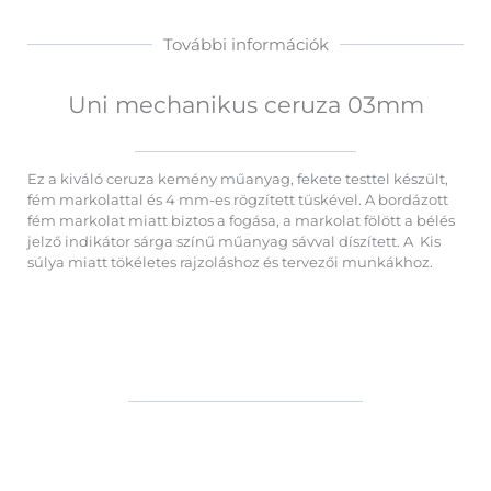
További információk
Uni mechanikus ceruza 03mm
Ez a kiváló ceruza kemény műanyag, fekete testtel készült,
fém markolattal és 4 mm-es rögzített tüskével. A bordázott
fém markolat miatt biztos a fogása, a markolat fölött a bélés
jelző indikátor sárga színű műanyag sávval díszített. A Kis
súlya miatt tökéletes rajzoláshoz és tervezői munkákhoz.