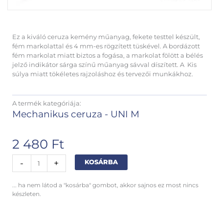
Ez a kiváló ceruza kemény műanyag, fekete testtel készült,
fém markolattal és 4 mm-es rögzített tüskével. A bordázott
fém markolat miatt biztos a fogása, a markolat fölött a bélés
jelző indikátor sárga színű műanyag sávval díszített. A Kis
súlya miatt tökéletes rajzoláshoz és tervezői munkákhoz.
A termék kategóriája:
Mechanikus ceruza - UNI M
2 480
Ft
Uni
Alternative:
-
+
KOSÁRBA
mechanikus
ceruza
... ha nem látod a "kosárba" gombot, akkor sajnos ez most nincs
03mm
készleten.
mennyiség