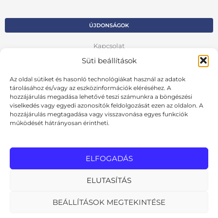
ÚJDONSÁGOK
Kapcsolat
Süti beállítások
Kosár
Az oldal sütiket és hasonló technológiákat használ az adatok
Fiók
tárolásához és/vagy az eszközinformációk eléréséhez. A
hozzájárulás megadása lehetővé teszi számunkra a böngészési
Adatvédelmi szabályzat
viselkedés vagy egyedi azonosítók feldolgozását ezen az oldalon. A
hozzájárulás megtagadása vagy visszavonása egyes funkciók
VISSZA AZ ELŐZŐ OLDALRA
működését hátrányosan érintheti.
Ált. szerződési feltételek
Cookie szabályzat
ELFOGADÁS
Online elállási nyilatkozat
ELUTASÍTÁS
BEÁLLÍTÁSOK MEGTEKINTÉSE
MInden jog fenntartva