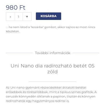
980
Ft
Uni
Alternative:
-
+
KOSÁRBA
Nano
dia
... ha nem látod a "kosárba" gombot, akkor sajnos ez most nincs
radírozható
készleten.
betét
05
zöld
mennyiség
További információk
Uni Nano dia radírozható betét 05
zöld
Az Uni nano-gyémánt részecskékkel átitatott betétei
erősebbek és törésállóbbak, mint a tipikus színes grafitok. A
ceruzák könnyedén siklanak a papíron, tisztán és könnyen
radírozhatók egy hagyományos radírral is.