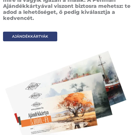
mire is vágyik igazán a másik. A Penman
Ajándékkártyával viszont biztosra mehetsz: te
adod a lehetőséget, ő pedig kiválasztja a
kedvencét.
AJÁNDÉKKÁRTYÁK