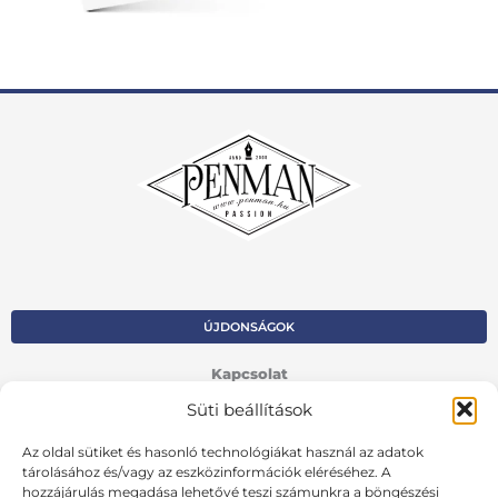
ÚJDONSÁGOK
Kapcsolat
Süti beállítások
Kosár
Az oldal sütiket és hasonló technológiákat használ az adatok
Fiók
tárolásához és/vagy az eszközinformációk eléréséhez. A
Adatvédelmi szabályzat
hozzájárulás megadása lehetővé teszi számunkra a böngészési