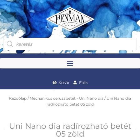
Skip
to
content
Products
search
Kosár
Fiók
Kezdőlap
/
Mechanikus ceruzabetét - Uni Nano dia
/ Uni Nano dia
radírozható betét 05 zöld
Uni Nano dia radírozható betét
05 zöld