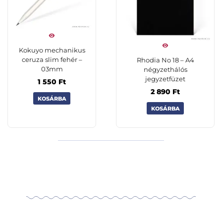
Kokuyo mechanikus
ceruza slim fehér –
Rhodia No 18 – A4
03mm
négyzethálós
jegyzetfüzet
1 550
Ft
2 890
Ft
KOSÁRBA
KOSÁRBA