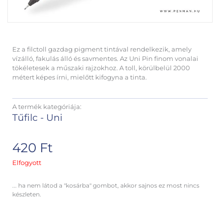
Ez a filctoll gazdag pigment tintával rendelkezik, amely
vízálló, fakulás álló és savmentes. Az Uni Pin finom vonalai
tökéletesek a műszaki rajzokhoz. A toll, körülbelül 2000
métert képes írni, mielőtt kifogyna a tinta.
A termék kategóriája:
Tűfilc - Uni
420
Ft
Elfogyott
... ha nem látod a "kosárba" gombot, akkor sajnos ez most nincs
készleten.