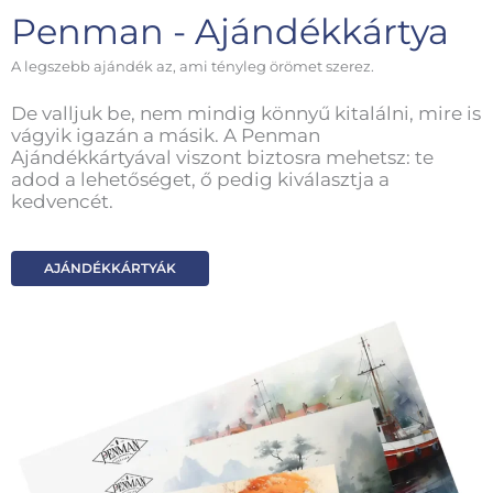
Penman - Ajándékkártya
A legszebb ajándék az, ami tényleg örömet szerez.
De valljuk be, nem mindig könnyű kitalálni, mire is
vágyik igazán a másik. A Penman
Ajándékkártyával viszont biztosra mehetsz: te
adod a lehetőséget, ő pedig kiválasztja a
kedvencét.
AJÁNDÉKKÁRTYÁK