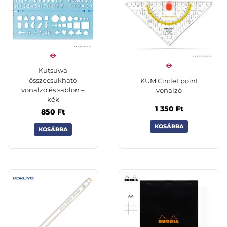
Kutsuwa
összecsukható
KUM Circlet point
vonalzó és sablon –
vonalzó
kék
1 350
Ft
850
Ft
KOSÁRBA
KOSÁRBA