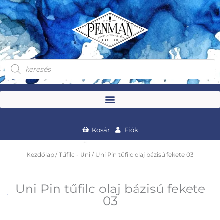
Skip
to
content
Products
search
Kosár
Fiók
Kezdőlap
/
Tűfilc - Uni
/ Uni Pin tűfilc olaj bázisú fekete 03
Uni Pin tűfilc olaj bázisú fekete
03