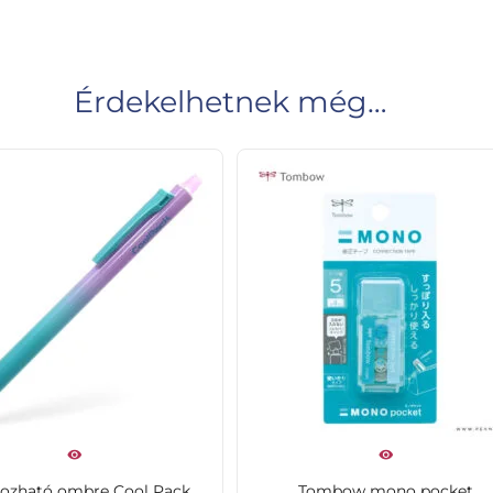
Érdekelhetnek még…
rozható ombre Cool Pack
Tombow mono pocket