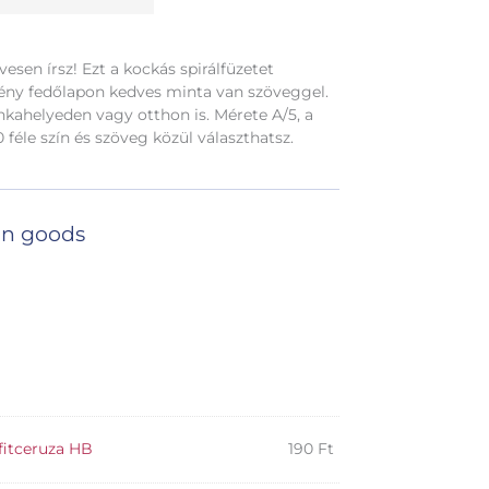
vesen írsz! Ezt a kockás spirálfüzetet
mény fedőlapon kedves minta van szöveggel.
kahelyeden vagy otthon is. Mérete A/5, a
 féle szín és szöveg közül választhatsz.
n goods
fitceruza HB
190
Ft