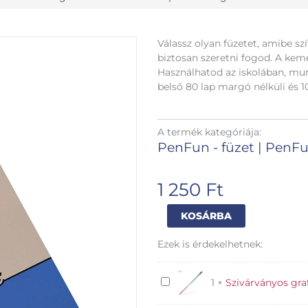
Válassz olyan füzetet, amibe szí
biztosan szeretni fogod. A ke
Használhatod az iskolában, mun
belső 80 lap margó nélküli és 10
A termék kategóriája:
PenFun - füzet
|
PenFu
1 250
Ft
Uniwords
Alternative:
KOSÁRBA
spirálfüzet
A5
Ezek is érdekelhetnek:
kockás
be
mine
Szivárványos
1
×
Szivárványos gra
mennyiség
grafitceruza