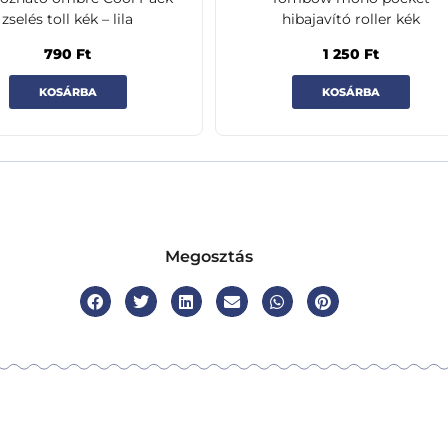
zselés toll kék – lila
hibajavító roller kék
790
Ft
1 250
Ft
KOSÁRBA
KOSÁRBA
Megosztás