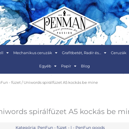
ll
Mechanikus ceruzák
Grafitbetét, Radír és…
Ceruzák
Egyéb
Papír
Blog
Fun - füzet
/ Uniwords spirálfüzet A5 kockás be mine
iwords spirálfüzet A5 kockás be m
Kategória:
PenFun - füzet
- | -
PenFun goods