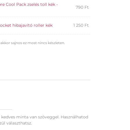
e Cool Pack zselés toll kék -
790
Ft
ket hibajavító roller kék
1 250
Ft
 akkor sajnos ez most nincs készleten.
pon kedves minta van szöveggel. Használhatod
ül választhatsz.