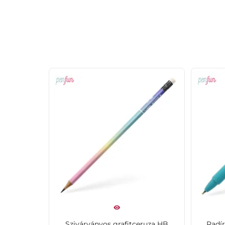
Szivárványos grafitceruza HB
Radí