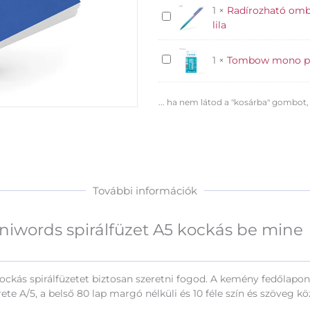
HB
1
×
Radírozható ombr
Radírozható
lila
ombre
Cool
Tombow
1
×
Tombow mono poc
Pack
mono
zselés
pocket
toll
... ha nem látod a "kosárba" gombot,
hibajavító
kék
roller
-
kék
lila
További információk
niwords spirálfüzet A5 kockás be mine
a kockás spirálfüzetet biztosan szeretni fogod. A kemény fedőla
e A/5, a belső 80 lap margó nélküli és 10 féle szín és szöveg köz