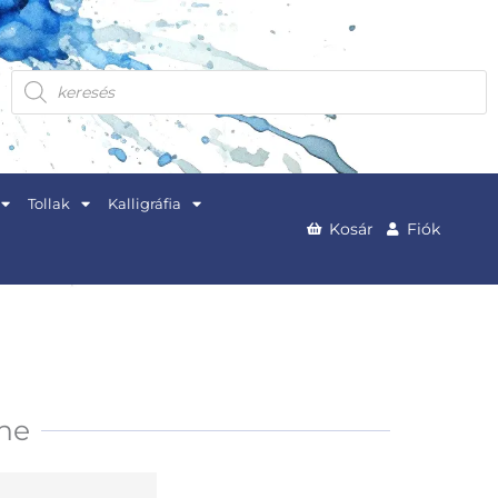
Products
search
Tollak
Kalligráfia
Kosár
Fiók
ine