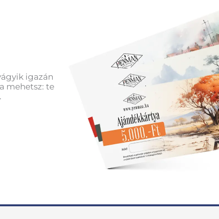
vágyik igazán
a mehetsz: te
.