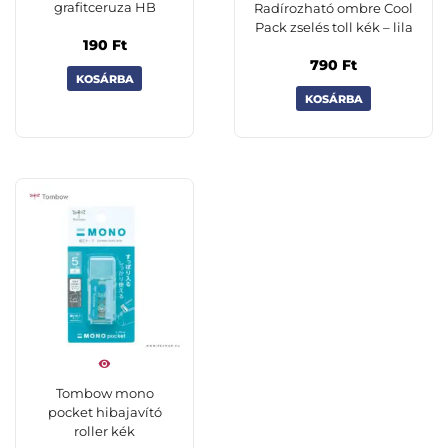
grafitceruza HB
Radírozható ombre Cool
Pack zselés toll kék – lila
190
Ft
790
Ft
KOSÁRBA
KOSÁRBA
Tombow mono
pocket hibajavító
roller kék