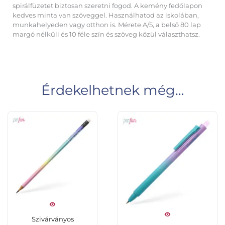
spirálfüzetet biztosan szeretni fogod. A kemény fedőlapon
kedves minta van szöveggel. Használhatod az iskolában,
munkahelyeden vagy otthon is. Mérete A/5, a belső 80 lap
margó nélküli és 10 féle szín és szöveg közül választhatsz.
Érdekelhetnek még…
Szivárványos