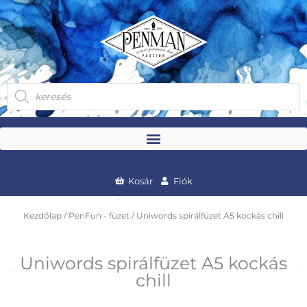
Skip
to
content
Products
search
Kosár
Fiók
Kezdőlap
/
PenFun - füzet
/ Uniwords spirálfüzet A5 kockás chill
Uniwords spirálfüzet A5 kockás
chill