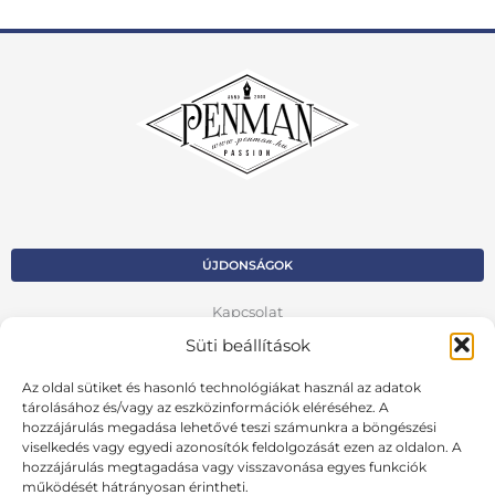
ÚJDONSÁGOK
Kapcsolat
Süti beállítások
Kosár
Az oldal sütiket és hasonló technológiákat használ az adatok
Fiók
tárolásához és/vagy az eszközinformációk eléréséhez. A
hozzájárulás megadása lehetővé teszi számunkra a böngészési
Adatvédelmi szabályzat
viselkedés vagy egyedi azonosítók feldolgozását ezen az oldalon. A
hozzájárulás megtagadása vagy visszavonása egyes funkciók
VISSZA AZ ELŐZŐ OLDALRA
működését hátrányosan érintheti.