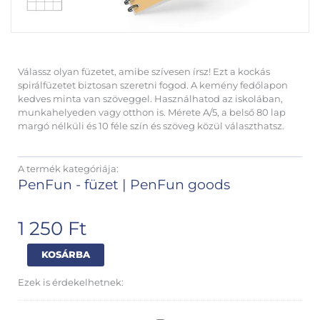
Válassz olyan füzetet, amibe szívesen írsz! Ezt a kockás
spirálfüzetet biztosan szeretni fogod. A kemény fedőlapon
kedves minta van szöveggel. Használhatod az iskolában,
munkahelyeden vagy otthon is. Mérete A/5, a belső 80 lap
margó nélküli és 10 féle szín és szöveg közül választhatsz.
A termék kategóriája:
PenFun - füzet
|
PenFun goods
1 250
Ft
Uniwords
Alternative:
KOSÁRBA
spirálfüzet
A5
Ezek is érdekelhetnek:
kockás
chill
mennyiség