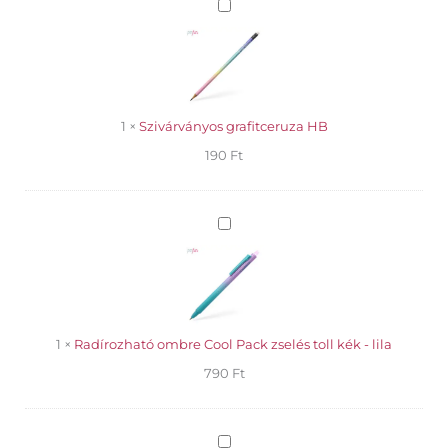
Szivárványos
grafitceruza
HB
1
×
Szivárványos grafitceruza HB
190
Ft
Radírozható
ombre
Cool
Pack
zselés
toll
kék
1
×
Radírozható ombre Cool Pack zselés toll kék - lila
-
790
Ft
lila
Tombow