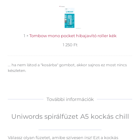
mono
pocket
hibajavító
roller
kék
1
×
Tombow mono pocket hibajavító roller kék
1 250
Ft
... ha nem látod a "kosárba" gombot, akkor sajnos ez most nincs
készleten.
További információk
Uniwords spirálfüzet A5 kockás chill
Válassz olyan füzetet, amibe szívesen írsz! Ezt a kockás