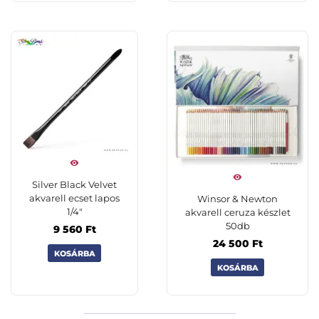
Silver Black Velvet
akvarell ecset lapos
Winsor & Newton
1/4″
akvarell ceruza készlet
50db
9 560
Ft
24 500
Ft
KOSÁRBA
KOSÁRBA