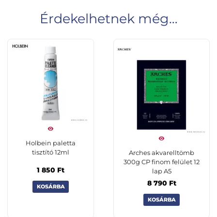
Érdekelhetnek még…
Holbein paletta
tisztító 12ml
Arches akvarelltömb
300g CP finom felület 12
1 850
Ft
lap A5
8 790
Ft
KOSÁRBA
KOSÁRBA