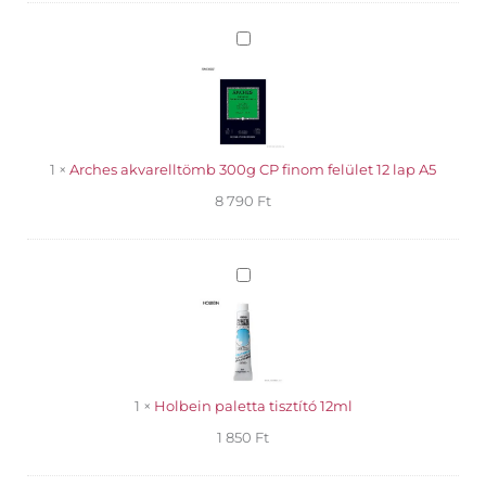
Arches
akvarelltömb
300g
CP
finom
felület
12
1
×
Arches akvarelltömb 300g CP finom felület 12 lap A5
lap
8 790
Ft
A5
Holbein
paletta
tisztító
12ml
1
×
Holbein paletta tisztító 12ml
1 850
Ft