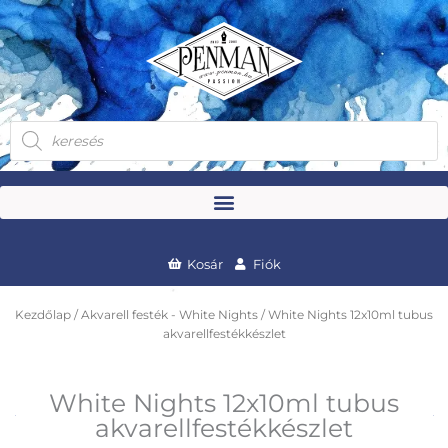
Skip
to
content
Products
search
Kosár
Fiók
Kezdőlap
/
Akvarell festék - White Nights
/ White Nights 12x10ml tubus
akvarellfestékkészlet
White Nights 12x10ml tubus
akvarellfestékkészlet