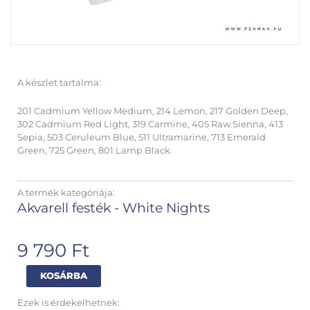
A készlet tartalma:
201 Cadmium Yellow Medium, 214 Lemon, 217 Golden Deep,
302 Cadmium Red Light, 319 Carmine, 405 Raw Sienna, 413
Sepia, 503 Ceruleum Blue, 511 Ultramarine, 713 Emerald
Green, 725 Green, 801 Lamp Black.
A termék kategóriája:
Akvarell festék - White Nights
9 790
Ft
White
Alternative:
KOSÁRBA
Nights
12x10ml
Ezek is érdekelhetnek: