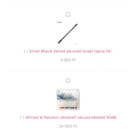
tubus
akvarellfestékkészlet
mennyiség
Silver
Black
Velvet
akvarell
ecset
lapos
1/4"
1
×
Silver Black Velvet akvarell ecset lapos 1/4"
9 560
Ft
Winsor
&
Newton
akvarell
ceruza
készlet
50db
1
×
Winsor & Newton akvarell ceruza készlet 50db
24 500
Ft