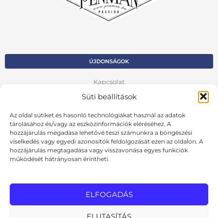
ÚJDONSÁGOK
Kapcsolat
Süti beállítások
Kosár
Az oldal sütiket és hasonló technológiákat használ az adatok
Fiók
tárolásához és/vagy az eszközinformációk eléréséhez. A
hozzájárulás megadása lehetővé teszi számunkra a böngészési
Adatvédelmi szabályzat
viselkedés vagy egyedi azonosítók feldolgozását ezen az oldalon. A
hozzájárulás megtagadása vagy visszavonása egyes funkciók
VISSZA AZ ELŐZŐ OLDALRA
működését hátrányosan érintheti.
Ált. szerződési feltételek
Cookie szabályzat
ELFOGADÁS
Online elállási nyilatkozat
ELUTASÍTÁS