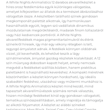
A White Nights Animalistics 12 darabos akvarellkészlet a
híres orosz festékmárka egyik különleges válogatása,
amelyet kifejezetten az állatok és a természet ábrázolásához
válogattak össze. A készletben található színek gondosan
megkomponált palettát alkotnak, így harmonikusan
használhatók együtt, legyen szó vadállatok dinamikus
mozdulatainak megörökítéséről, madarak finom tollazatáról
vagy házi kedvencek portréiról. A White Nights
akvarellfestékek magas pigmenttartalmukról és élénk
színeikről híresek, így már egy vékony rétegben is telt,
ragyogó árnyalatot adnak. A festékek könnyen oldódnak
vízzel, jól keverhetők, és lehetővé teszik a lágy
színátmenetek, árnyalat gazdag részletek kialakítását. A 12
szín műanyag dobozban kapott helyet, amely nemcsak
megvédi a festékeket szállítás közben, hanem praktikus
palettaként is használható keveréshez. A kompakt méretnek
köszönhetően a készlet könnyen hordozható, így ideális
szabadtéri festéshez, utazáshoz vagy műtermi munkához is.
A White Nights Animalistics készlet mind kezdő, mind
tapasztalt akvarellművészek számára remek választás,
hiszen minőségi festékeket kínál egy gondosan válogatott,
tematikus színösszeállításban, amely inspirálja és támogatja
az alkotói folyamatot. A készlet az alábbi színeket
tartalmazza: Mars Black, Spinel Grey, Grey-Violet Granite,