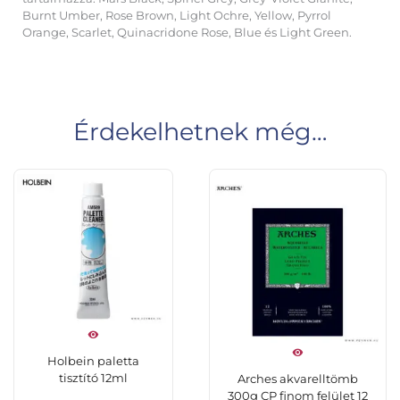
Burnt Umber, Rose Brown, Light Ochre, Yellow, Pyrrol
Orange, Scarlet, Quinacridone Rose, Blue és Light Green.
Érdekelhetnek még…
Holbein paletta
tisztító 12ml
Arches akvarelltömb
300g CP finom felület 12