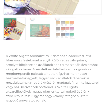
A White Nights Animalistics 12 darabos akvarellkészlet a
híres orosz festékmárka egyik különleges válogatása,
amelyet kifejezetten az állatok és a természet ábrázolásához
válogattak össze. A készletben található színek gondosan
megkomponált palettát alkotnak, így harmonikusan
használhatók együtt, legyen szó vadállatok dinamikus
mozdulatainak megörökítéséről, madarak finom tollazatáról
vagy házi kedvencek portréiról. A White Nights
akvarellfestékek magas pigmenttartalmukról és élénk
színeikről híresek, így már egy vékony rétegben is telt,
ragyogó árnyalatot adnak.