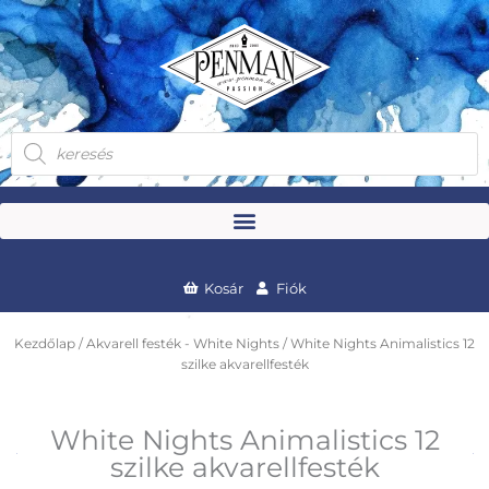
Skip
to
content
Products
search
Kosár
Fiók
Kezdőlap
/
Akvarell festék - White Nights
/ White Nights Animalistics 12
szilke akvarellfesték
White Nights Animalistics 12
szilke akvarellfesték