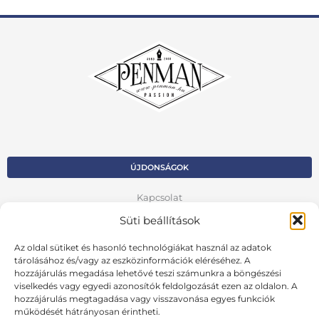
ÚJDONSÁGOK
Kapcsolat
Süti beállítások
Kosár
Az oldal sütiket és hasonló technológiákat használ az adatok
Fiók
tárolásához és/vagy az eszközinformációk eléréséhez. A
Adatvédelmi szabályzat
hozzájárulás megadása lehetővé teszi számunkra a böngészési
viselkedés vagy egyedi azonosítók feldolgozását ezen az oldalon. A
hozzájárulás megtagadása vagy visszavonása egyes funkciók
VISSZA AZ ELŐZŐ OLDALRA
működését hátrányosan érintheti.