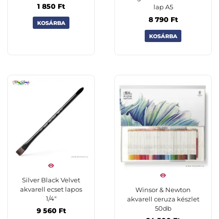
1 850
Ft
lap A5
8 790
Ft
KOSÁRBA
KOSÁRBA
Silver Black Velvet
akvarell ecset lapos
Winsor & Newton
1/4″
akvarell ceruza készlet
50db
9 560
Ft