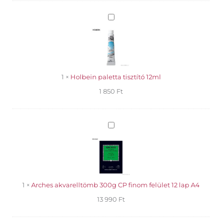
akvarell
5ml
Holbein
tubus
paletta
-
tisztító
Scarlet
12ml
Lake
mennyiség
1
×
Holbein paletta tisztító 12ml
1 850
Ft
Arches
akvarelltömb
300g
CP
finom
felület
12
1
×
Arches akvarelltömb 300g CP finom felület 12 lap A4
lap
13 990
Ft
A4