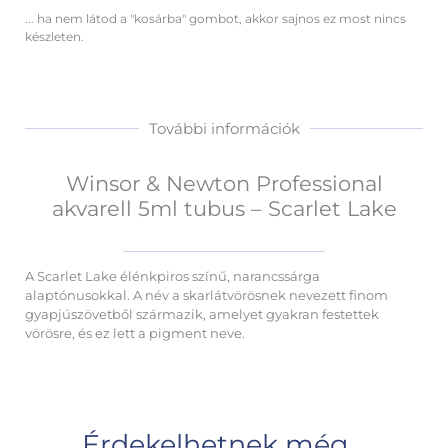
... ha nem látod a "kosárba" gombot, akkor sajnos ez most nincs
készleten.
További információk
Winsor & Newton Professional
akvarell 5ml tubus – Scarlet Lake
A Scarlet Lake élénkpiros színű, narancssárga
alaptónusokkal. A név a skarlátvörösnek nevezett finom
gyapjúszövetből származik, amelyet gyakran festettek
vörösre, és ez lett a pigment neve.
Érdekelhetnek még…