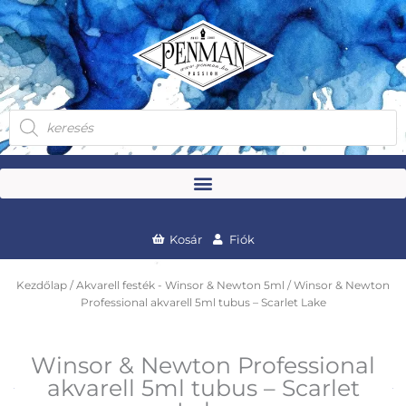
Skip
to
content
Products
search
Kosár
Fiók
Kezdőlap
/
Akvarell festék - Winsor & Newton 5ml
/ Winsor & Newton
Professional akvarell 5ml tubus – Scarlet Lake
Winsor & Newton Professional
akvarell 5ml tubus – Scarlet