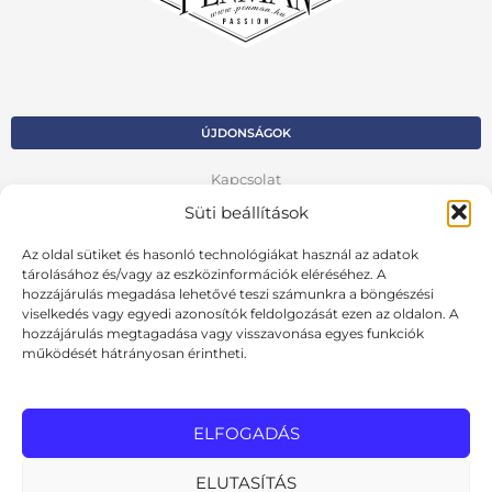
ÚJDONSÁGOK
Kapcsolat
Süti beállítások
Kosár
Az oldal sütiket és hasonló technológiákat használ az adatok
Fiók
tárolásához és/vagy az eszközinformációk eléréséhez. A
hozzájárulás megadása lehetővé teszi számunkra a böngészési
Adatvédelmi szabályzat
viselkedés vagy egyedi azonosítók feldolgozását ezen az oldalon. A
hozzájárulás megtagadása vagy visszavonása egyes funkciók
VISSZA AZ ELŐZŐ OLDALRA
működését hátrányosan érintheti.
Ált. szerződési feltételek
Cookie szabályzat
ELFOGADÁS
Online elállási nyilatkozat
ELUTASÍTÁS