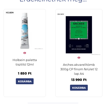
Holbein paletta
tisztító 12ml
Arches akvarelltömb
300g CP finom felület 12
1 850
Ft
lap A4
13 990
Ft
KOSÁRBA
KOSÁRBA