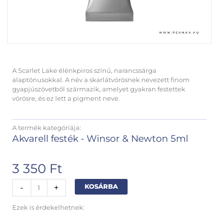
A Scarlet Lake élénkpiros színű, narancssárga
alaptónusokkal. A név a skarlátvörösnek nevezett finom
gyapjúszövetből származik, amelyet gyakran festettek
vörösre, és ez lett a pigment neve.
A termék kategóriája:
Akvarell festék - Winsor & Newton 5ml
3 350
Ft
Winsor
Alternative:
-
+
KOSÁRBA
&
Newton
Ezek is érdekelhetnek:
Professional