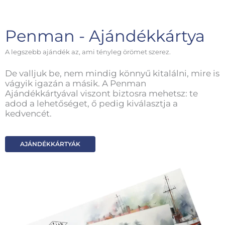
Penman - Ajándékkártya
A legszebb ajándék az, ami tényleg örömet szerez.
De valljuk be, nem mindig könnyű kitalálni, mire is
vágyik igazán a másik. A Penman
Ajándékkártyával viszont biztosra mehetsz: te
adod a lehetőséget, ő pedig kiválasztja a
kedvencét.
AJÁNDÉKKÁRTYÁK