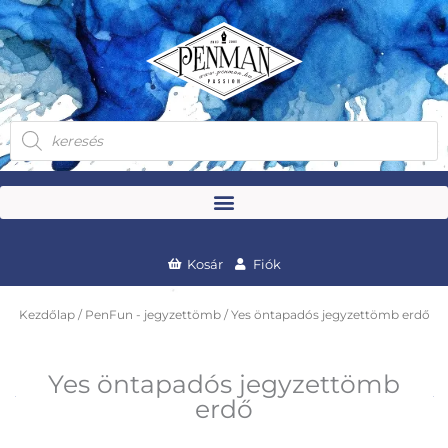
Skip
to
content
Products
search
Kosár
Fiók
Kezdőlap
/
PenFun - jegyzettömb
/ Yes öntapadós jegyzettömb erdő
Yes öntapadós jegyzettömb
erdő