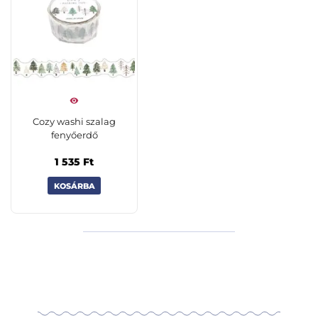
Cozy washi szalag
fenyőerdő
1 535
Ft
KOSÁRBA