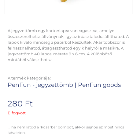
A jegyzettömb egy kartonlapra van ragasztva, amelyet
összeszerelhetsz állványnak, így az íróasztalodra állíthatod. A
lapok kiváló minőségű papírból készültek. Akár többször is
felhasználhatod, átragaszthatod egyik helyről a másikra. A
jegyzettömb 40 lapos, mérete 9 x 6 cm. 4 különböző
mintából választhatsz.
A termék kategóriája:
PenFun - jegyzettömb
|
PenFun goods
280
Ft
Elfogyott
... ha nem látod a "kosárba" gombot, akkor sajnos ez most nincs
készleten.