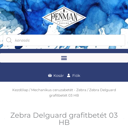
Skip
to
content
Products
search
Kosár
Fiók
Kezdőlap
/
Mechanikus ceruzabetét - Zebra
/ Zebra Delguard
grafitbetét 03 HB
Zebra Delguard grafitbetét 03
HB