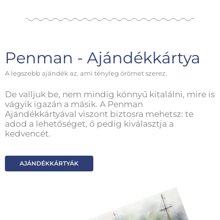
Penman - Ajándékkártya
A legszebb ajándék az, ami tényleg örömet szerez.
De valljuk be, nem mindig könnyű kitalálni, mire is
vágyik igazán a másik. A Penman
Ajándékkártyával viszont biztosra mehetsz: te
adod a lehetőséget, ő pedig kiválasztja a
kedvencét.
AJÁNDÉKKÁRTYÁK