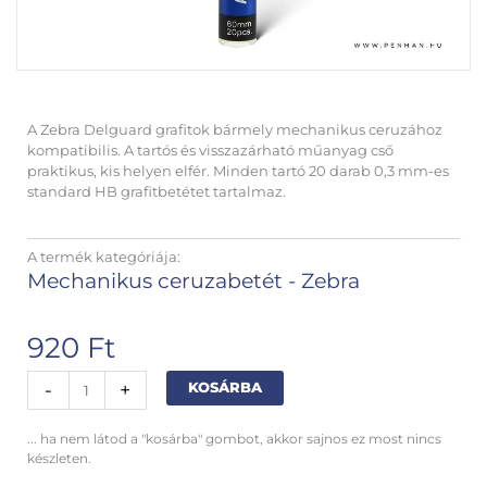
A Zebra Delguard grafitok bármely mechanikus ceruzához
kompatibilis. A tartós és visszazárható műanyag cső
praktikus, kis helyen elfér. Minden tartó 20 darab 0,3 mm-es
standard HB grafitbetétet tartalmaz.
A termék kategóriája:
Mechanikus ceruzabetét - Zebra
920
Ft
Zebra
Alternative:
-
+
KOSÁRBA
Delguard
grafitbetét
... ha nem látod a "kosárba" gombot, akkor sajnos ez most nincs
03
készleten.
HB
mennyiség