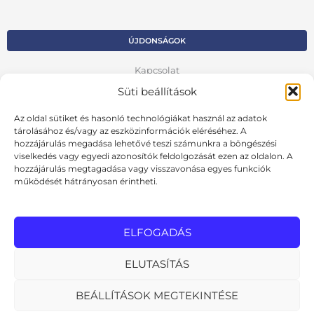
ÚJDONSÁGOK
Kapcsolat
Süti beállítások
Kosár
Az oldal sütiket és hasonló technológiákat használ az adatok
Fiók
tárolásához és/vagy az eszközinformációk eléréséhez. A
hozzájárulás megadása lehetővé teszi számunkra a böngészési
Adatvédelmi szabályzat
viselkedés vagy egyedi azonosítók feldolgozását ezen az oldalon. A
hozzájárulás megtagadása vagy visszavonása egyes funkciók
VISSZA AZ ELŐZŐ OLDALRA
működését hátrányosan érintheti.
Ált. szerződési feltételek
Cookie szabályzat
ELFOGADÁS
Online elállási nyilatkozat
ELUTASÍTÁS
BEÁLLÍTÁSOK MEGTEKINTÉSE
MInden jog fenntartva