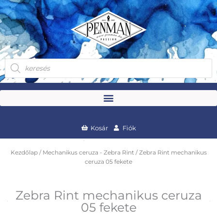
Skip
to
content
Products
search
Kosár
Fiók
Kezdőlap
/
Mechanikus ceruza - Zebra Rint
/ Zebra Rint mechanikus
ceruza 05 fekete
Zebra Rint mechanikus ceruza
05 fekete