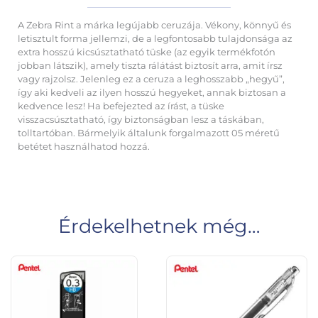
A Zebra Rint a márka legújabb ceruzája. Vékony, könnyű és
letisztult forma jellemzi, de a legfontosabb tulajdonsága az
extra hosszú kicsúsztatható tüske (az egyik termékfotón
jobban látszik), amely tiszta rálátást biztosít arra, amit írsz
vagy rajzolsz. Jelenleg ez a ceruza a leghosszabb „hegyű”,
így aki kedveli az ilyen hosszú hegyeket, annak biztosan a
kedvence lesz! Ha befejezted az írást, a tüske
visszacsúsztatható, így biztonságban lesz a táskában,
tolltartóban. Bármelyik általunk forgalmazott 05 méretű
betétet használhatod hozzá.
Érdekelhetnek még…