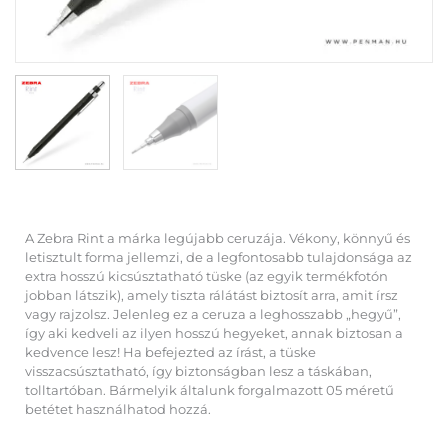
A Zebra Rint a márka legújabb ceruzája. Vékony, könnyű és
letisztult forma jellemzi, de a legfontosabb tulajdonsága az
extra hosszú kicsúsztatható tüske (az egyik termékfotón
jobban látszik), amely tiszta rálátást biztosít arra, amit írsz
vagy rajzolsz. Jelenleg ez a ceruza a leghosszabb „hegyű”,
így aki kedveli az ilyen hosszú hegyeket, annak biztosan a
kedvence lesz! Ha befejezted az írást, a tüske
visszacsúsztatható, így biztonságban lesz a táskában,
tolltartóban. Bármelyik általunk forgalmazott 05 méretű
betétet használhatod hozzá.