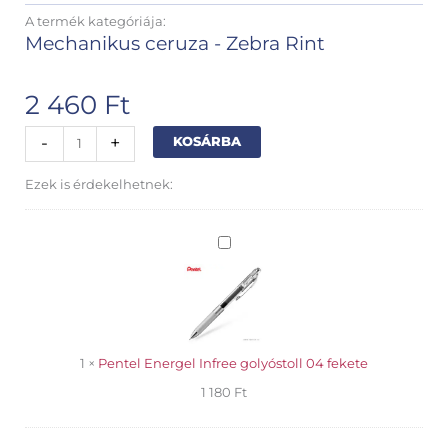
A termék kategóriája:
Mechanikus ceruza - Zebra Rint
2 460
Ft
Zebra
Alternative:
-
+
KOSÁRBA
Rint
mechanikus
Ezek is érdekelhetnek:
ceruza
05
fekete
Pentel
mennyiség
Energel
Infree
golyóstoll
04
fekete
1
×
Pentel Energel Infree golyóstoll 04 fekete
1 180
Ft