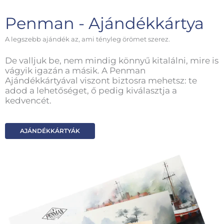
Penman - Ajándékkártya
A legszebb ajándék az, ami tényleg örömet szerez.
De valljuk be, nem mindig könnyű kitalálni, mire is
vágyik igazán a másik. A Penman
Ajándékkártyával viszont biztosra mehetsz: te
adod a lehetőséget, ő pedig kiválasztja a
kedvencét.
AJÁNDÉKKÁRTYÁK