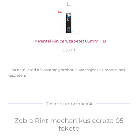
Pentel
Ain
ceruzabetét
03mm
HB
1
×
Pentel Ain ceruzabetét 03mm HB
950
Ft
... ha nem látod a "kosárba" gombot, akkor sajnos ez most nincs
készleten.
További információk
Zebra Rint mechanikus ceruza 05
fekete