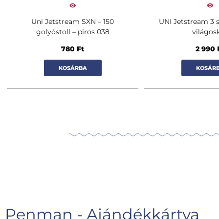
Uni Jetstream SXN – 150
UNI Jetstream 3 s
golyóstoll – piros 038
világos
780
Ft
2 990
KOSÁRBA
KOSÁR
Penman - Ajándékkártya