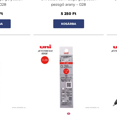
 028
pezsgő arany – 028
Ft
5 250
Ft
BA
KOSÁRBA