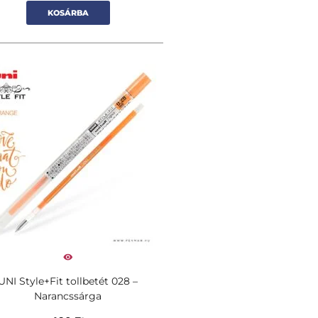
KOSÁRBA
UNI Style+Fit tollbetét 028 –
Narancssárga