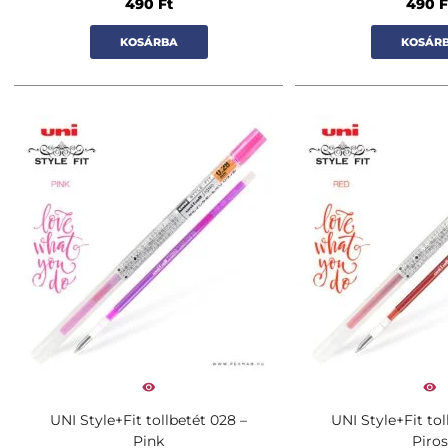
490
Ft
490
F
KOSÁRBA
KOSÁR
UNI Style+Fit tollbetét 028 –
UNI Style+Fit tol
Pink
Piros