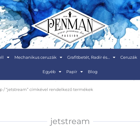
ll
Mechanikus ceruzák
Grafitbetét, Radír és…
Ceruzák
Egyéb
Papír
Blog
ap
/ “jetstream” címkével rendelkező termékek
jetstream