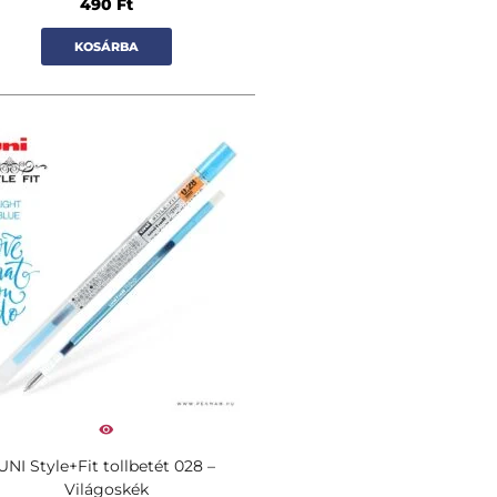
490
Ft
KOSÁRBA
UNI Style+Fit tollbetét 028 –
Világoskék