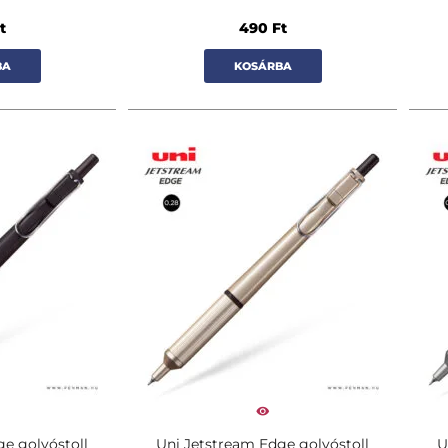
t
490
Ft
BA
KOSÁRBA
e golyóstoll
Uni Jetstream Edge golyóstoll
U