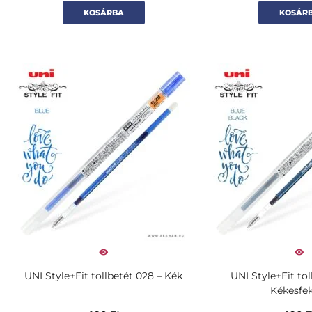
KOSÁRBA
KOSÁR
UNI Style+Fit tollbetét 028 – Kék
UNI Style+Fit tol
Kékesfe