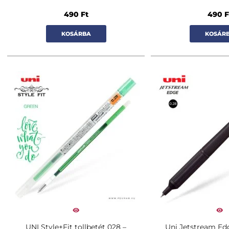
490
Ft
490
F
KOSÁRBA
KOSÁR
UNI Style+Fit tollbetét 028 –
Uni Jetstream Edg