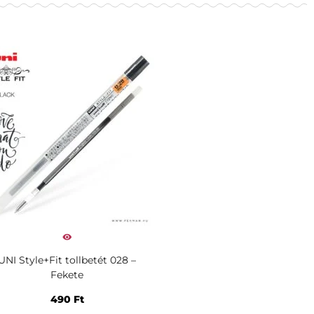
UNI Style+Fit tollbetét 028 –
Fekete
490
Ft