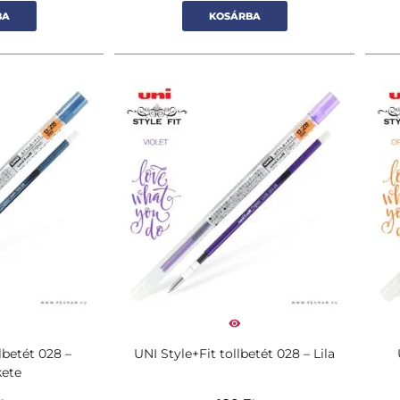
BA
KOSÁRBA
lbetét 028 –
UNI Style+Fit tollbetét 028 – Lila
kete