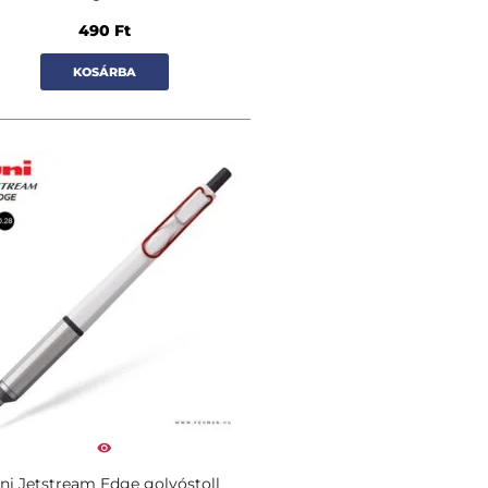
490
Ft
KOSÁRBA
ni Jetstream Edge golyóstoll