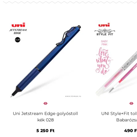
Uni Jetstream Edge golyóstoll
UNI Style+Fit tol
kék 028
Babarózs
5 250
Ft
490
F