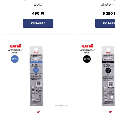
Zöld
fekete –
490
Ft
5 250
KOSÁRBA
KOSÁR