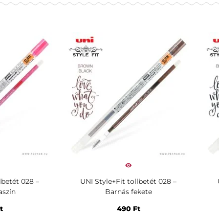
lbetét 028 –
UNI Style+Fit tollbetét 028 –
aszín
Barnás fekete
t
490
Ft