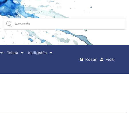
Products
search
Tollak
Kalligráfia
Kosár
Fiók