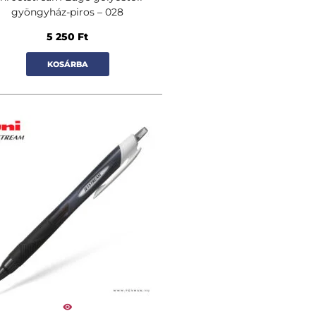
gyöngyház-piros – 028
5 250
Ft
KOSÁRBA