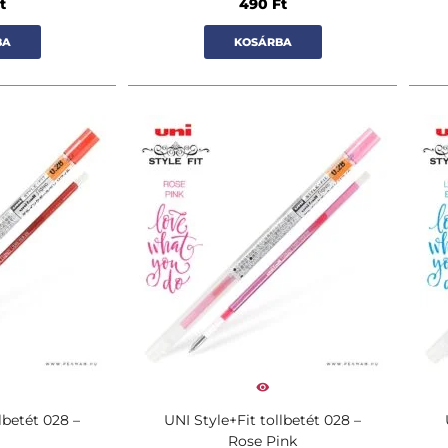
t
490
Ft
BA
KOSÁRBA
lbetét 028 –
UNI Style+Fit tollbetét 028 –
Rose Pink