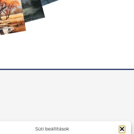
Süti beállítások
F
I
P