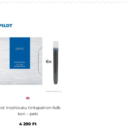
lot Iroshizuku tintapatron 6db
kon – peki
4 290
Ft