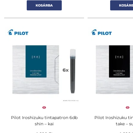
KOSÁRBA
KOSÁR
Pilot Iroshizuku tintapatron 6db
Pilot Iroshizuku t
shin – kai
take – s