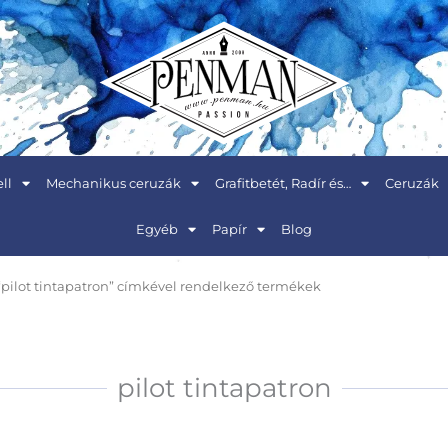
ll
Mechanikus ceruzák
Grafitbetét, Radír és…
Ceruzák
Egyéb
Papír
Blog
“pilot tintapatron” címkével rendelkező termékek
pilot tintapatron