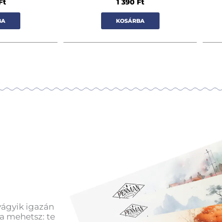
Ft
1 390
Ft
BA
KOSÁRBA
vágyik igazán
a mehetsz: te