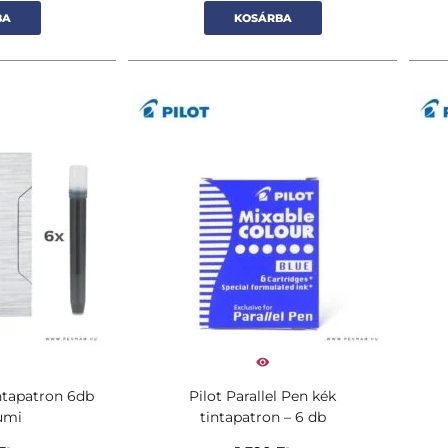
BA
KOSÁRBA
intapatron 6db
Pilot Parallel Pen kék
umi
tintapatron – 6 db