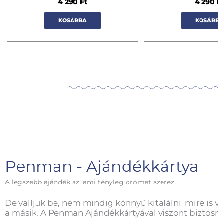
4 290
Ft
4 290
KOSÁRBA
KOSÁR
Penman - Ajándékkártya
A legszebb ajándék az, ami tényleg örömet szerez.
De valljuk be, nem mindig könnyű kitalálni, mire is 
a másik. A Penman Ajándékkártyával viszont biztosr