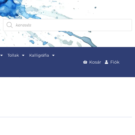
Products
search
Tollak
Kalligráfia
Kosár
Fiók