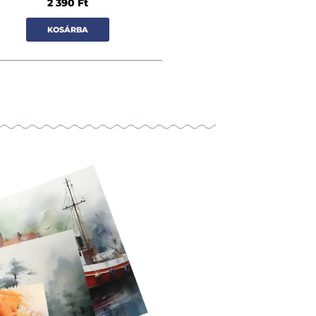
2 390
Ft
KOSÁRBA