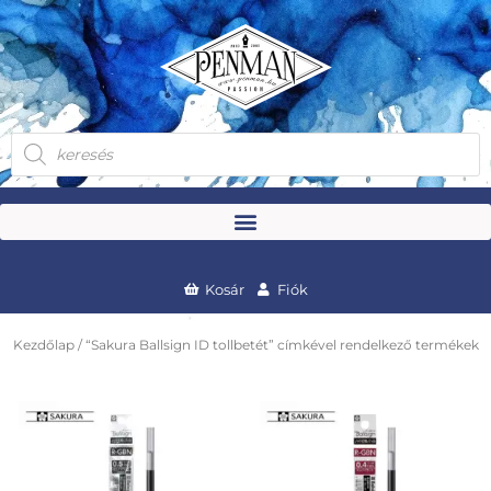
Skip
to
content
Products
search
Kosár
Fiók
Kezdőlap
/ “Sakura Ballsign ID tollbetét” címkével rendelkező termékek