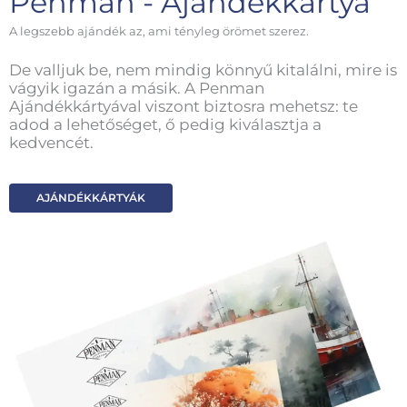
Penman - Ajándékkártya
A legszebb ajándék az, ami tényleg örömet szerez.
De valljuk be, nem mindig könnyű kitalálni, mire is
vágyik igazán a másik. A Penman
Ajándékkártyával viszont biztosra mehetsz: te
adod a lehetőséget, ő pedig kiválasztja a
kedvencét.
AJÁNDÉKKÁRTYÁK