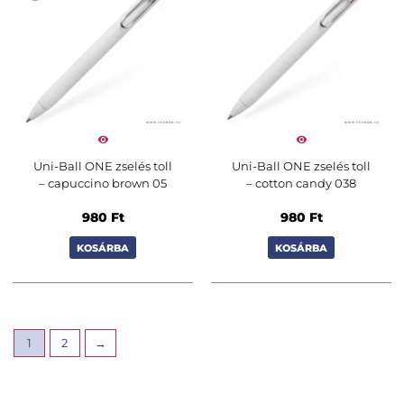
Uni-Ball ONE zselés toll
Uni-Ball ONE zselés toll
– capuccino brown 05
– cotton candy 038
980
Ft
980
Ft
KOSÁRBA
KOSÁRBA
1
2
→