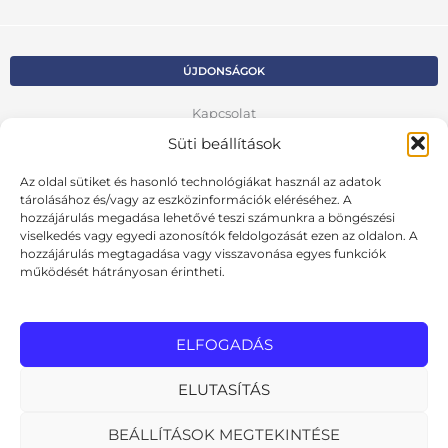
ÚJDONSÁGOK
Kapcsolat
Süti beállítások
Kosár
Az oldal sütiket és hasonló technológiákat használ az adatok
Fiók
tárolásához és/vagy az eszközinformációk eléréséhez. A
hozzájárulás megadása lehetővé teszi számunkra a böngészési
Adatvédelmi szabályzat
viselkedés vagy egyedi azonosítók feldolgozását ezen az oldalon. A
hozzájárulás megtagadása vagy visszavonása egyes funkciók
VISSZA AZ ELŐZŐ OLDALRA
működését hátrányosan érintheti.
Ált. szerződési feltételek
Cookie szabályzat
ELFOGADÁS
Online elállási nyilatkozat
ELUTASÍTÁS
BEÁLLÍTÁSOK MEGTEKINTÉSE
MInden jog fenntartva