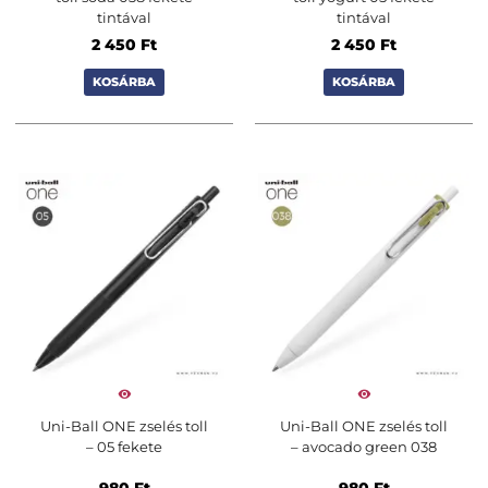
tintával
tintával
2 450
Ft
2 450
Ft
KOSÁRBA
KOSÁRBA
Uni-Ball ONE zselés toll
Uni-Ball ONE zselés toll
– 05 fekete
– avocado green 038
980
Ft
980
Ft