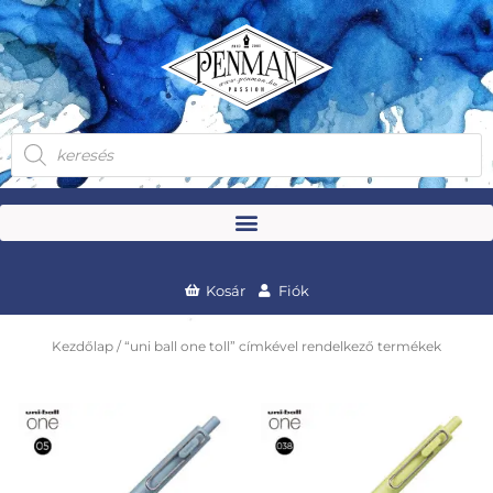
Skip
to
content
Products
search
Kosár
Fiók
Kezdőlap
/ “uni ball one toll” címkével rendelkező termékek