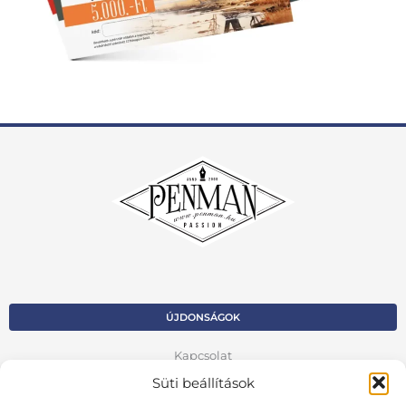
ÚJDONSÁGOK
Kapcsolat
Süti beállítások
Kosár