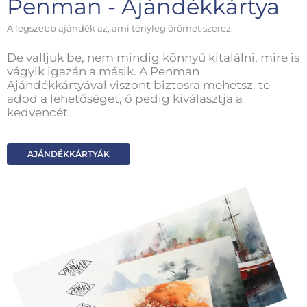
Penman - Ajándékkártya
A legszebb ajándék az, ami tényleg örömet szerez.
De valljuk be, nem mindig könnyű kitalálni, mire is
vágyik igazán a másik. A Penman
Ajándékkártyával viszont biztosra mehetsz: te
adod a lehetőséget, ő pedig kiválasztja a
kedvencét.
AJÁNDÉKKÁRTYÁK