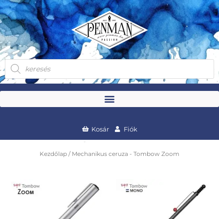
Skip
to
content
Products
search
Kosár
Fiók
Kezdőlap
/ Mechanikus ceruza - Tombow Zoom