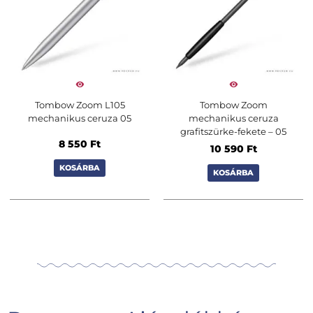
Tombow Zoom L105
Tombow Zoom
mechanikus ceruza 05
mechanikus ceruza
grafitszürke-fekete – 05
8 550
Ft
10 590
Ft
KOSÁRBA
KOSÁRBA