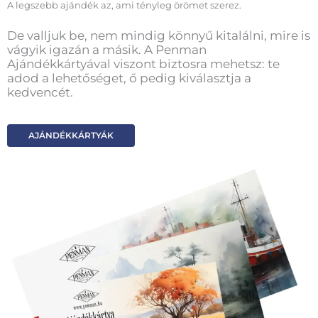
A legszebb ajándék az, ami tényleg örömet szerez.
De valljuk be, nem mindig könnyű kitalálni, mire is
vágyik igazán a másik. A Penman
Ajándékkártyával viszont biztosra mehetsz: te
adod a lehetőséget, ő pedig kiválasztja a
kedvencét.
AJÁNDÉKKÁRTYÁK