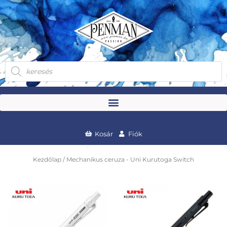
Skip
to
content
Products
search
Kosár
Fiók
Kezdőlap
/ Mechanikus ceruza - Uni Kurutoga Switch