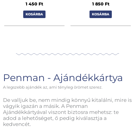
1 450
Ft
1 850
Ft
KOSÁRBA
KOSÁRBA
Penman - Ajándékkártya
A legszebb ajándék az, ami tényleg örömet szerez.
De valljuk be, nem mindig könnyű kitalálni, mire is
vágyik igazán a másik. A Penman
Ajándékkártyával viszont biztosra mehetsz: te
adod a lehetőséget, ő pedig kiválasztja a
kedvencét.