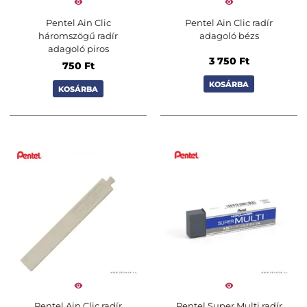
Pentel Ain Clic
Pentel Ain Clic radír
háromszögű radír
adagoló bézs
adagoló piros
3 750
Ft
750
Ft
KOSÁRBA
KOSÁRBA
Pentel Ain Clic radír
Pentel Super Multi radír