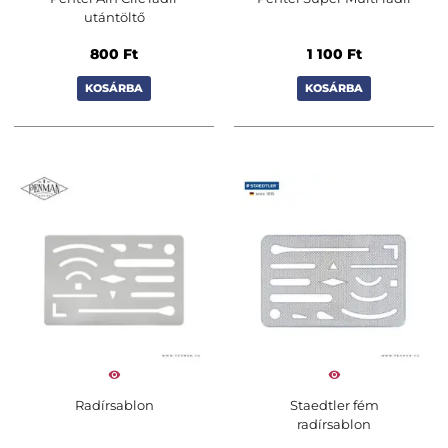
utántöltő
800
Ft
1 100
Ft
KOSÁRBA
KOSÁRBA
Radírsablon
Staedtler fém
radírsablon