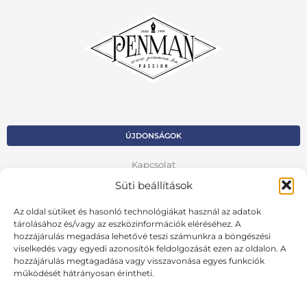
ÚJDONSÁGOK
Kapcsolat
Süti beállítások
Kosár
Az oldal sütiket és hasonló technológiákat használ az adatok
Fiók
tárolásához és/vagy az eszközinformációk eléréséhez. A
hozzájárulás megadása lehetővé teszi számunkra a böngészési
Adatvédelmi szabályzat
viselkedés vagy egyedi azonosítók feldolgozását ezen az oldalon. A
hozzájárulás megtagadása vagy visszavonása egyes funkciók
VISSZA AZ ELŐZŐ OLDALRA
működését hátrányosan érintheti.
Ált. szerződési feltételek