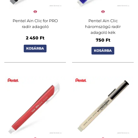
Pentel Ain Clic for PRO
Pentel Ain Clic
radír adagoló
háromszögű radír
adagoló kék
2 450
Ft
750
Ft
KOSÁRBA
KOSÁRBA