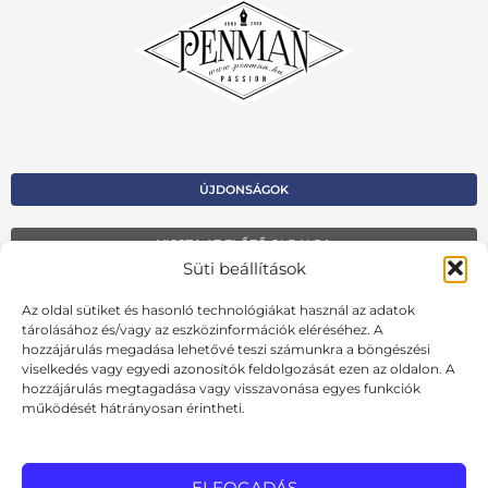
ÚJDONSÁGOK
VISSZA AZ ELŐZŐ OLDALRA
Süti beállítások
Kapcsolat
Az oldal sütiket és hasonló technológiákat használ az adatok
Kosár
tárolásához és/vagy az eszközinformációk eléréséhez. A
hozzájárulás megadása lehetővé teszi számunkra a böngészési
Fiók
viselkedés vagy egyedi azonosítók feldolgozását ezen az oldalon. A
hozzájárulás megtagadása vagy visszavonása egyes funkciók
Adatvédelmi szabályzat
működését hátrányosan érintheti.
Ált. szerződési feltételek
Cookie szabályzat
ELFOGADÁS