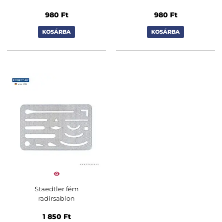
980
Ft
980
Ft
KOSÁRBA
KOSÁRBA
Staedtler fém
radírsablon
1 850
Ft