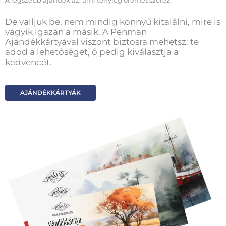
A legszebb ajándék az, ami tényleg örömet szerez.
De valljuk be, nem mindig könnyű kitalálni, mire is
vágyik igazán a másik. A Penman
Ajándékkártyával viszont biztosra mehetsz: te
adod a lehetőséget, ő pedig kiválasztja a
kedvencét.
AJÁNDÉKKÁRTYÁK