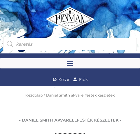
Skip
to
content
Products
search
Kosár
Fiók
Kezdőlap
/ Daniel Smith akvarellfesték készletek
- DANIEL SMITH AKVARELLFESTÉK KÉSZLETEK -