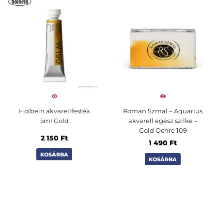
Holbein akvarellfesték
Roman Szmal – Aquarius
5ml Gold
akvarell egész szilke –
Gold Ochre 109
2 150
Ft
1 490
Ft
KOSÁRBA
KOSÁRBA