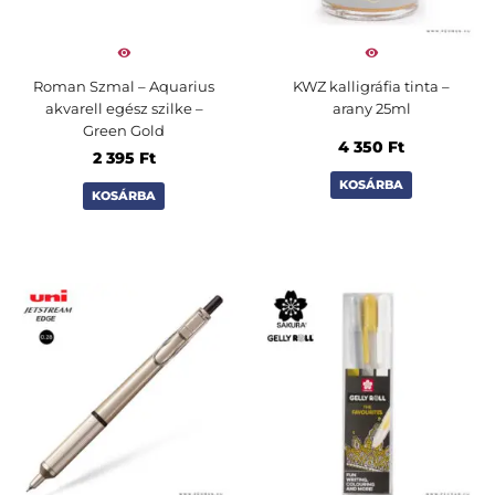
Roman Szmal – Aquarius
KWZ kalligráfia tinta –
akvarell egész szilke –
arany 25ml
Green Gold
4 350
Ft
2 395
Ft
KOSÁRBA
KOSÁRBA