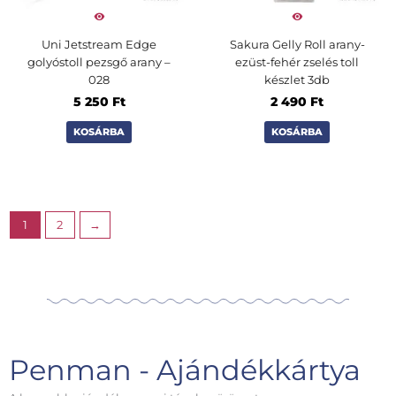
Uni Jetstream Edge
Sakura Gelly Roll arany-
golyóstoll pezsgő arany –
ezüst-fehér zselés toll
028
készlet 3db
5 250
Ft
2 490
Ft
KOSÁRBA
KOSÁRBA
1
2
→
Penman - Ajándékkártya