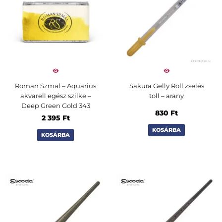
Roman Szmal – Aquarius
Sakura Gelly Roll zselés
akvarell egész szilke –
toll – arany
Deep Green Gold 343
830
Ft
2 395
Ft
KOSÁRBA
KOSÁRBA