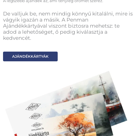
A legszebb ajándék az, ami tényleg örömet szerez.
De valljuk be, nem mindig könnyű kitalálni, mire is
vágyik igazán a másik. A Penman
Ajándékkártyával viszont biztosra mehetsz: te
adod a lehetőséget, ő pedig kiválasztja a
kedvencét.
AJÁNDÉKKÁRTYÁK