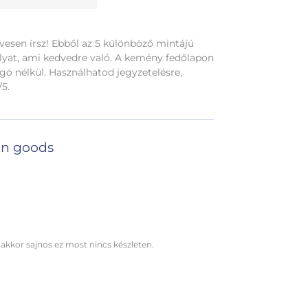
ívesen írsz! Ebből az 5 különböző mintájú
 olyat, ami kedvedre való. A kemény fedőlapon
rgó nélkül. Használhatod jegyzetelésre,
/5.
n goods
 akkor sajnos ez most nincs készleten.