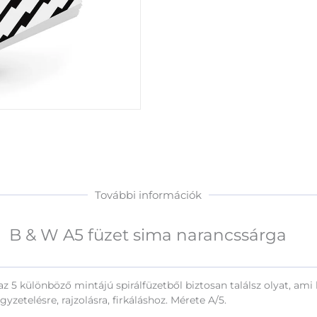
További információk
B & W A5 füzet sima narancssárga
 az 5 különböző mintájú spirálfüzetből biztosan találsz olyat, a
yzetelésre, rajzolásra, firkáláshoz. Mérete A/5.