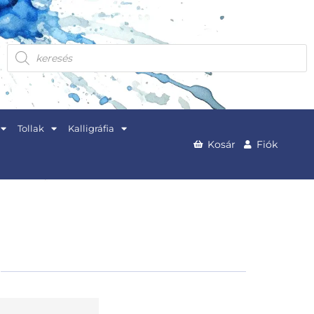
Products
search
Tollak
Kalligráfia
Kosár
Fiók