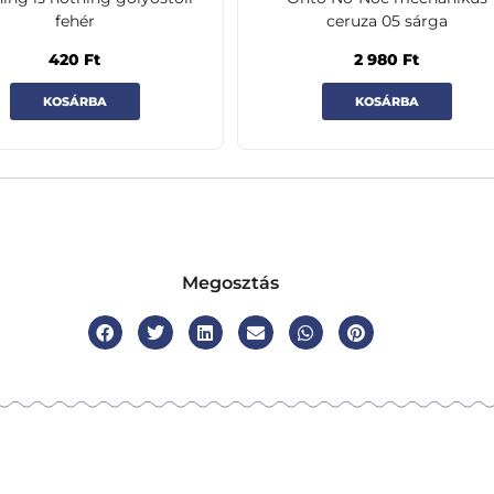
fehér
ceruza 05 sárga
420
Ft
2 980
Ft
KOSÁRBA
KOSÁRBA
Megosztás