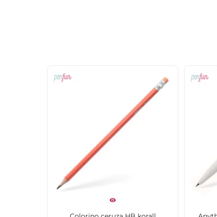
Colorino ceruza HB korall
Anyth