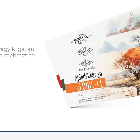
vágyik igazán
a mehetsz: te
.