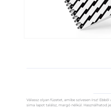
Válassz olyan füzetet, amibe szívesen írsz! Ebből
sima lapot találsz, margó nélkül. Használhatod jeg