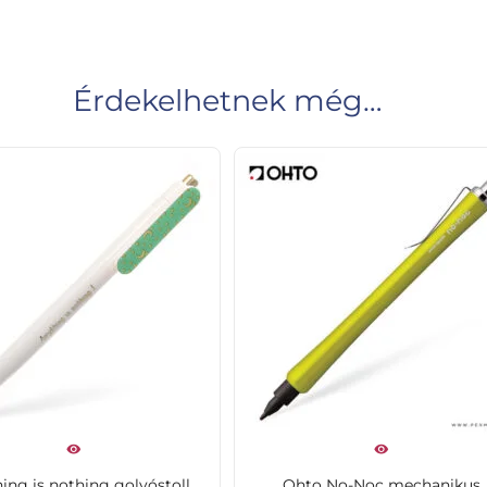
Érdekelhetnek még…
ing is nothing golyóstoll
Ohto No-Noc mechanikus