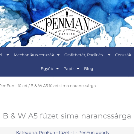
ll
Mechanikus ceruzák
Grafitbetét, Radír és…
Ceruzák
Egyéb
Papír
Blog
PenFun - füzet
/ B & W A5 füzet sima narancssárga
B & W A5 füzet sima narancssárga
Kategória:
PenFun - füzet
- | -
PenFun goods