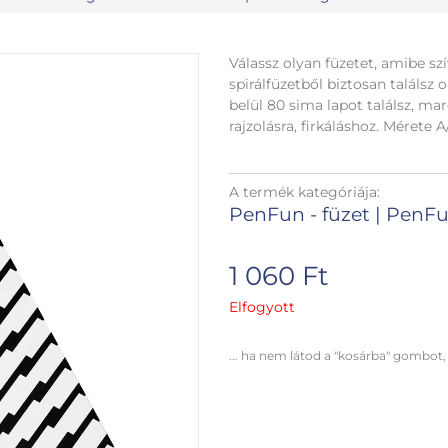
Válassz olyan füzetet, amibe sz
spirálfüzetből biztosan találsz
belül 80 sima lapot találsz, ma
rajzolásra, firkáláshoz. Mérete A
A termék kategóriája:
PenFun - füzet
|
PenFu
1 060
Ft
Elfogyott
... ha nem látod a "kosárba" gombot,