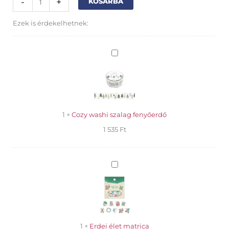
-
+
KOSÁRBA
matrica
B
Ezek is érdekelhetnek:
mennyiség
Cozy
washi
szalag
fenyőerdő
1
×
Cozy washi szalag fenyőerdő
1 535
Ft
Erdei
élet
matrica
1
×
Erdei élet matrica