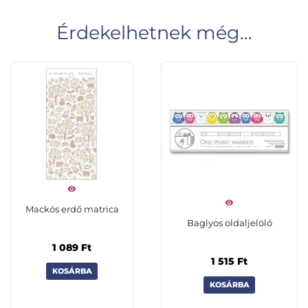
Érdekelhetnek még…
Mackós erdő matrica
Baglyos oldaljelölő
1 089
Ft
1 515
Ft
KOSÁRBA
KOSÁRBA