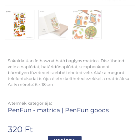
Sokoldalúan felhasználható baglyos matrica. Díszítheted
vele a naplódat, határidőnaplódat, scrapbookodat,
bármilyen füzetedet szebbé teheted vele. Akár a megunt
telefontokodat is újra életre keltheted ezekkel a matricákkal.
Az ív mérete: 6 x 18 cm
A termék kategóriája:
PenFun - matrica
|
PenFun goods
320
Ft
Baglyos
Alternative: