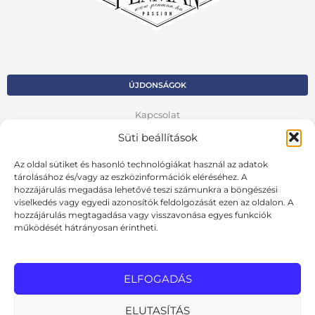
ÚJDONSÁGOK
Kapcsolat
Süti beállítások
Kosár
Fiók
Az oldal sütiket és hasonló technológiákat használ az adatok
tárolásához és/vagy az eszközinformációk eléréséhez. A
Adatvédelmi szabályzat
hozzájárulás megadása lehetővé teszi számunkra a böngészési
viselkedés vagy egyedi azonosítók feldolgozását ezen az oldalon. A
hozzájárulás megtagadása vagy visszavonása egyes funkciók
VISSZA AZ ELŐZŐ OLDALRA
működését hátrányosan érintheti.
Ált. szerződési feltételek
Cookie szabályzat
ELFOGADÁS
Online elállási nyilatkozat
ELUTASÍTÁS