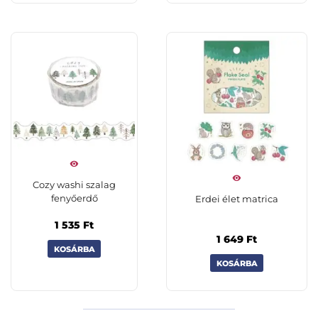
Cozy washi szalag
fenyőerdő
Erdei élet matrica
1 535
Ft
1 649
Ft
KOSÁRBA
KOSÁRBA