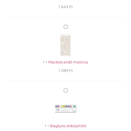
1 649
Ft
Mackós
erdő
matrica
1
×
Mackós erdő matrica
1 089
Ft
Baglyos
oldaljelölő
1
×
Baglyos oldaljelölő