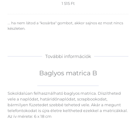
1 515
Ft
... ha nem látod a "kosárba" gombot, akkor sajnos ez most nincs
készleten.
További információk
Baglyos matrica B
Sokoldalúan felhasználható baglyos matrica. Díszítheted
vele a naplódat, határidőnaplódat, scrapbookodat,
bármilyen füzetedet szebbé teheted vele. Akár a megunt
telefontokodat is újra életre keltheted ezekkel a matricákkal.
Az ív mérete: 6 x 18 cm