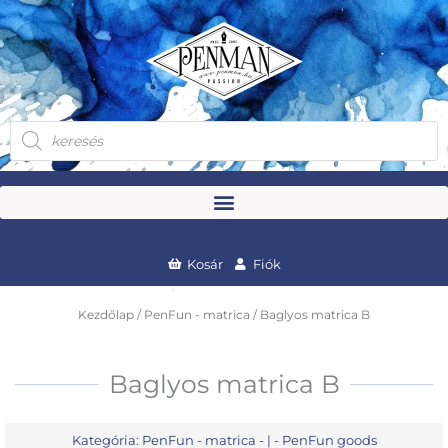
Skip
to
content
Products
search
Kosár
Fiók
Kezdőlap
/
PenFun - matrica
/ Baglyos matrica B
Baglyos matrica B
Kategória:
PenFun - matrica
- | -
PenFun goods