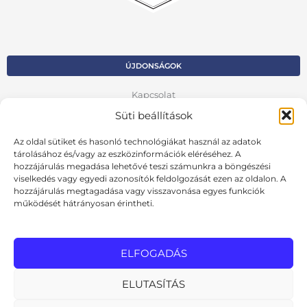
ÚJDONSÁGOK
Kapcsolat
Süti beállítások
Kosár
Az oldal sütiket és hasonló technológiákat használ az adatok
Fiók
tárolásához és/vagy az eszközinformációk eléréséhez. A
hozzájárulás megadása lehetővé teszi számunkra a böngészési
Adatvédelmi szabályzat
viselkedés vagy egyedi azonosítók feldolgozását ezen az oldalon. A
hozzájárulás megtagadása vagy visszavonása egyes funkciók
VISSZA AZ ELŐZŐ OLDALRA
működését hátrányosan érintheti.
Ált. szerződési feltételek
Cookie szabályzat
ELFOGADÁS
Online elállási nyilatkozat
ELUTASÍTÁS