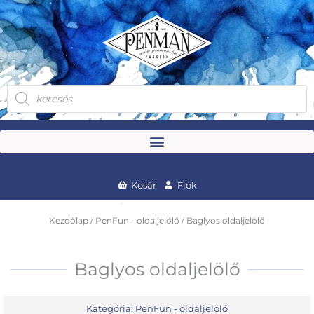
Skip
to
content
Products
search
Kosár
Fiók
Kezdőlap
/
PenFun - oldaljelölő
/ Baglyos oldaljelölő
Baglyos oldaljelölő
Kategória:
PenFun - oldaljelölő