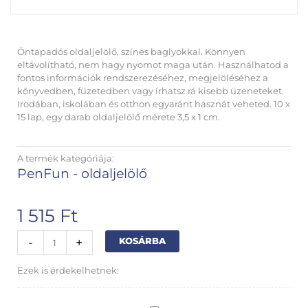
Öntapadós oldaljelölő, színes baglyokkal. Könnyen
eltávolítható, nem hagy nyomot maga után. Használhatod a
fontos információk rendszerezéséhez, megjelöléséhez a
könyvedben, füzetedben vagy írhatsz rá kisebb üzeneteket.
Irodában, iskolában és otthon egyaránt hasznát veheted. 10 x
15 lap, egy darab oldaljelölő mérete 3,5 x 1 cm.
A termék kategóriája:
PenFun - oldaljelölő
1 515
Ft
Baglyos
Alternative:
-
+
KOSÁRBA
oldaljelölő
mennyiség
Ezek is érdekelhetnek: