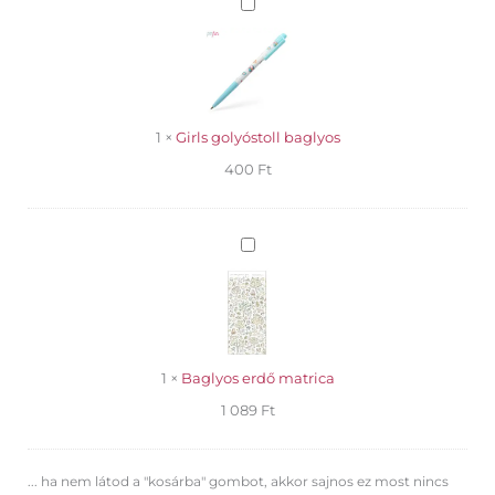
Girls
golyóstoll
baglyos
1
×
Girls golyóstoll baglyos
400
Ft
Baglyos
erdő
matrica
1
×
Baglyos erdő matrica
1 089
Ft
... ha nem látod a "kosárba" gombot, akkor sajnos ez most nincs