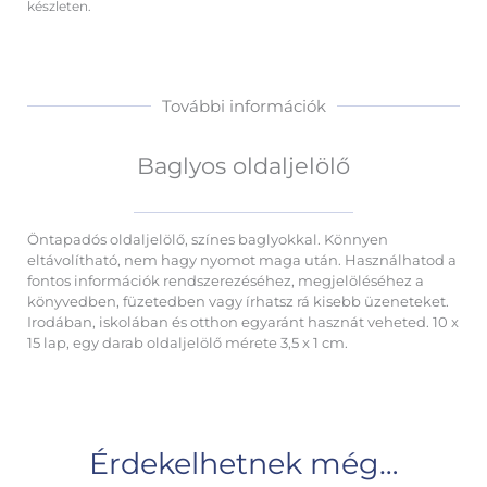
készleten.
További információk
Baglyos oldaljelölő
Öntapadós oldaljelölő, színes baglyokkal. Könnyen
eltávolítható, nem hagy nyomot maga után. Használhatod a
fontos információk rendszerezéséhez, megjelöléséhez a
könyvedben, füzetedben vagy írhatsz rá kisebb üzeneteket.
Irodában, iskolában és otthon egyaránt hasznát veheted. 10 x
15 lap, egy darab oldaljelölő mérete 3,5 x 1 cm.
Érdekelhetnek még…