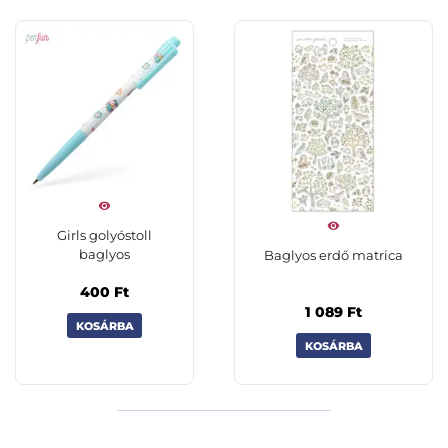
Girls golyóstoll
baglyos
Baglyos erdő matrica
400
Ft
1 089
Ft
KOSÁRBA
KOSÁRBA