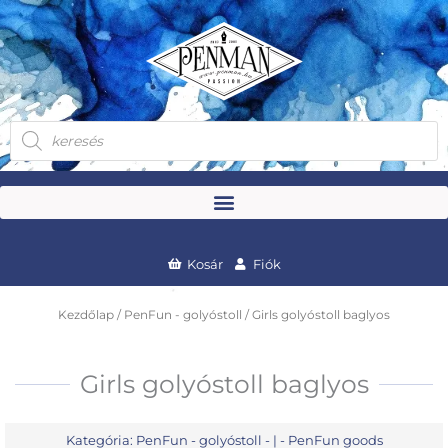
Skip
to
content
Products
search
Kosár
Fiók
Kezdőlap
/
PenFun - golyóstoll
/ Girls golyóstoll baglyos
Girls golyóstoll baglyos
Kategória:
PenFun - golyóstoll
- | -
PenFun goods