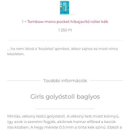
hibajavító
roller
kék
1
×
Tombow mono pocket hibajavító roller kék
1 250
Ft
... ha nem látod a "kosárba" gombot, akkor sajnos ez most nincs
készleten.
További információk
Girls golyóstoll baglyos
Mintás, vékony testű golyóstoll. A vékony test miatt könnyű,
így azok is szeretni fogják, akiknek hamar elfárad a kezük
írás közben. A hegy mérete 0.5 mm a tinta kék színű. Ebből a