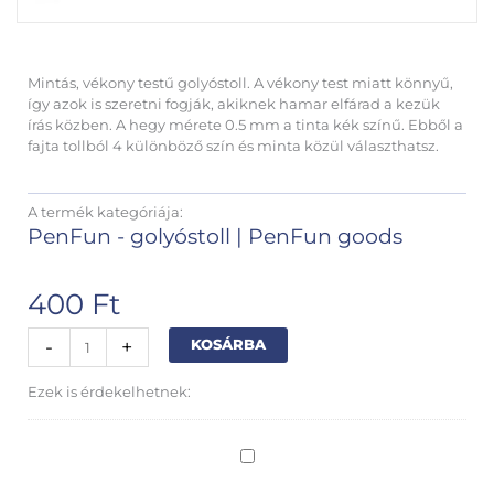
Mintás, vékony testű golyóstoll. A vékony test miatt könnyű,
így azok is szeretni fogják, akiknek hamar elfárad a kezük
írás közben. A hegy mérete 0.5 mm a tinta kék színű. Ebből a
fajta tollból 4 különböző szín és minta közül választhatsz.
A termék kategóriája:
PenFun - golyóstoll
|
PenFun goods
400
Ft
Girls
Alternative:
-
+
KOSÁRBA
golyóstoll
baglyos
Ezek is érdekelhetnek:
mennyiség
Baglyos
oldaljelölő