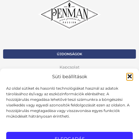
ÚJDONSÁGOK
Kapcsolat
Süti beállítások
Kosár
Az oldal sütiket és hasonló technológiákat használ az adatok
Fiók
tárolásához és/vagy az eszközinformációk eléréséhez. A
hozzájárulás megadása lehetővé teszi számunkra a böngészési
Adatvédelmi szabályzat
viselkedés vagy egyedi azonosítók feldolgozását ezen az oldalon. A
hozzájárulás megtagadása vagy visszavonása egyes funkciók
VISSZA AZ ELŐZŐ OLDALRA
működését hátrányosan érintheti.
Ált. szerződési feltételek
Cookie szabályzat
ELFOGADÁS