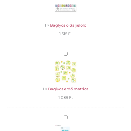
1
×
Baglyos oldaljelölő
1 515
Ft
Baglyos
erdő
matrica
1
×
Baglyos erdő matrica
1 089
Ft
Tombow
mono
pocket