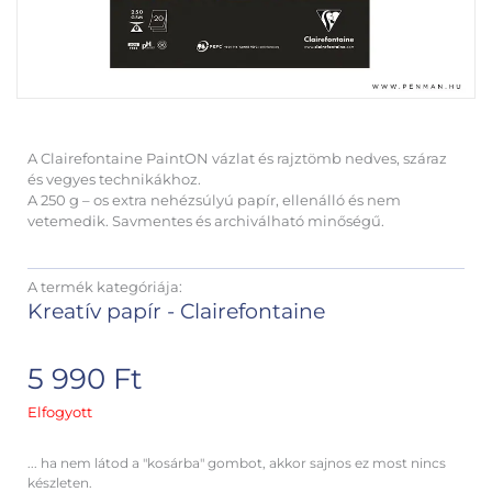
A Clairefontaine PaintON vázlat és rajztömb nedves, száraz
és vegyes technikákhoz.
A 250 g – os extra nehézsúlyú papír, ellenálló és nem
vetemedik. Savmentes és archiválható minőségű.
A termék kategóriája:
Kreatív papír - Clairefontaine
5 990
Ft
Elfogyott
... ha nem látod a "kosárba" gombot, akkor sajnos ez most nincs
készleten.