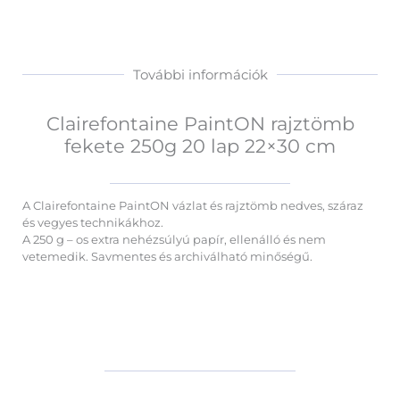
További információk
Clairefontaine PaintON rajztömb
fekete 250g 20 lap 22×30 cm
A Clairefontaine PaintON vázlat és rajztömb nedves, száraz
és vegyes technikákhoz.
A 250 g – os extra nehézsúlyú papír, ellenálló és nem
vetemedik. Savmentes és archiválható minőségű.