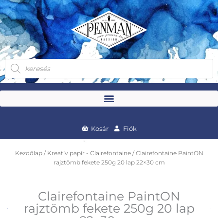
Skip
to
content
Products
search
Kosár
Fiók
Kezdőlap
/
Kreatív papír - Clairefontaine
/ Clairefontaine PaintON
rajztömb fekete 250g 20 lap 22×30 cm
Clairefontaine PaintON
rajztömb fekete 250g 20 lap