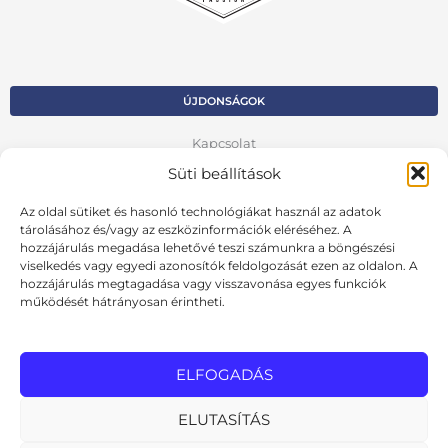
ÚJDONSÁGOK
Kapcsolat
Süti beállítások
Kosár
Az oldal sütiket és hasonló technológiákat használ az adatok
Fiók
tárolásához és/vagy az eszközinformációk eléréséhez. A
hozzájárulás megadása lehetővé teszi számunkra a böngészési
Adatvédelmi szabályzat
viselkedés vagy egyedi azonosítók feldolgozását ezen az oldalon. A
hozzájárulás megtagadása vagy visszavonása egyes funkciók
VISSZA AZ ELŐZŐ OLDALRA
működését hátrányosan érintheti.
Ált. szerződési feltételek
Cookie szabályzat
ELFOGADÁS
Online elállási nyilatkozat
ELUTASÍTÁS