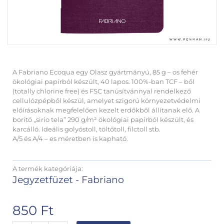
A Fabriano Ecoqua egy Olasz gyártmányú, 85 g – os fehér
ökológiai papírból készült, 40 lapos. 100%-ban TCF – ből
(totally chlorine free) és FSC tanúsítvánnyal rendelkező
cellulózpépből készül, amelyet szigorú környezetvédelmi
előírásoknak megfelelően kezelt erdőkből állítanak elő. A
borító „sirio tela” 290 g/m² ökológiai papírból készült, és
karcálló. Ideális golyóstoll, töltőtoll, filctoll stb.
A/5 és A/4 – es méretben is kapható.
A termék kategóriája:
Jegyzetfüzet - Fabriano
850
Ft