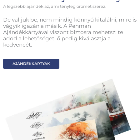
A legszebb ajándék az, ami tényleg örömet szerez.
De valljuk be, nem mindig könnyű kitalálni, mire is
vágyik igazán a másik. A Penman
Ajándékkártyával viszont biztosra mehetsz: te
adod a lehetőséget, ő pedig kiválasztja a
kedvencét.
AJÁNDÉKKÁRTYÁK