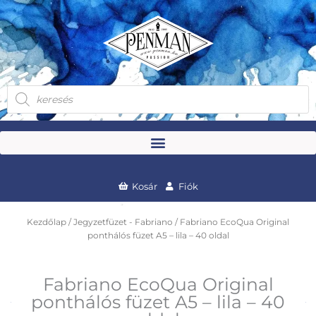
Skip
to
content
Products
search
Kosár
Fiók
Kezdőlap
/
Jegyzetfüzet - Fabriano
/ Fabriano EcoQua Original
ponthálós füzet A5 – lila – 40 oldal
Fabriano EcoQua Original
ponthálós füzet A5 – lila – 40