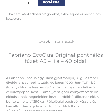
Fabriano
Alternative:
-
+
KOSÁRBA
EcoQua
Original
... ha nem látod a "kosárba" gombot, akkor sajnos ez most nincs
ponthálós
készleten.
füzet
A5
-
lila
-
További információk
40
oldal
mennyiség
Fabriano EcoQua Original ponthálós
füzet A5 – lila – 40 oldal
A Fabriano Ecoqua egy Olasz gyártmányú, 85 g – os fehér
ökológiai papírból készült, 40 lapos. 100%-ban TCF – ből
(totally chlorine free) és FSC tanúsítvánnyal rendelkező
cellulózpépből készül, amelyet szigorú környezetvédelmi
előírásoknak megfelelően kezelt erdőkből állítanak elő. A
borító „sirio tela” 290 g/m² ökológiai papírból készült, és
karcálló. Ideális golyóstoll, töltőtoll, filctoll stb.
A/5 és A/4 – es méretben is kapható.