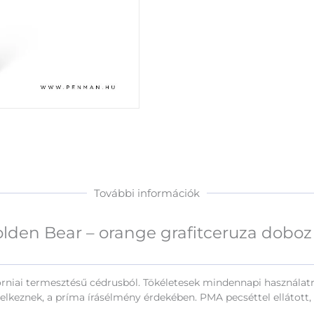
További információk
lden Bear – orange grafitceruza doboz
forniai termesztésű cédrusból. Tökéletesek mindennapi használatra
elkeznek, a príma írásélmény érdekében. PMA pecséttel ellátot