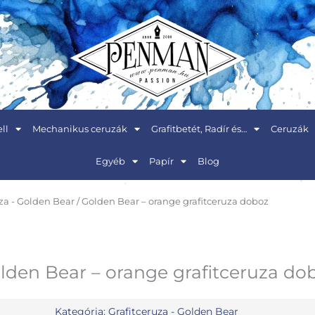
ll
Mechanikus ceruzák
Grafitbetét, Radír és…
Ceruzák
Egyéb
Papír
Blog
uza - Golden Bear
/ Golden Bear – orange grafitceruza doboz
lden Bear – orange grafitceruza do
Kategória:
Grafitceruza - Golden Bear