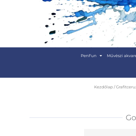
Skip
to
content
PenFun
Művészi akvare
Kezdőlap
/
Grafitcer
Go