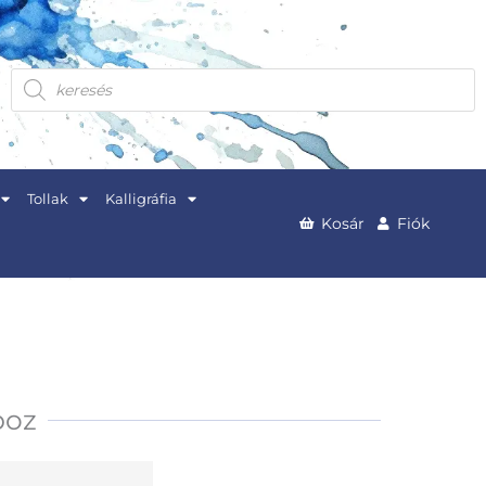
Products
search
Tollak
Kalligráfia
Kosár
Fiók
boz