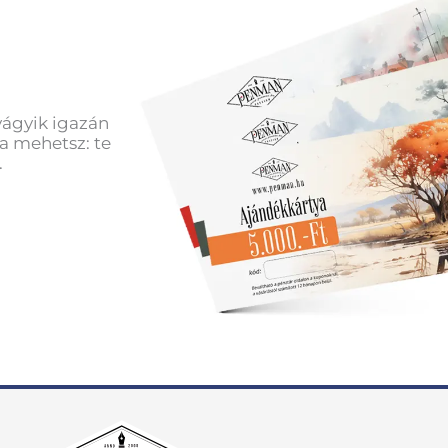
vágyik igazán
a mehetsz: te
.