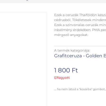
Ezek a ceruzák Thaiföldön készü
cédrusból. Tökéletesek mindenna
Ezek a színvonalas ceruzák min
írásélmény érdekében. PMA pecs
mérgező anyagokat.
A termék kategóriája:
Grafitceruza - Golden 
1 800
Ft
Elfogyott
... ha nem látod a "kosárba" gombot,