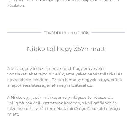
... ha nem látod a "kosárba" gombot, akkor sajnos ez most nincs
matt
készleten.
mennyiség
További információk
Nikko tollhegy 357n matt
A képregény tollak ismertek arról, hogy erős és éles
vonalakat lehet rajzolni velük, amelyeket nehéz tollakkal és
ecsetekkel elkészíteni. Ezek a kemény hegyek nagyszerűek
a rajzok részletességének megvalósításához.
A Nikko egy japán márka, amely világszerte népszerű a
kalligráfusok és illusztrátorok körében, a kalligráfiához és
rajzoláshoz használt termékek minősége és sokoldalúsága
miatt.