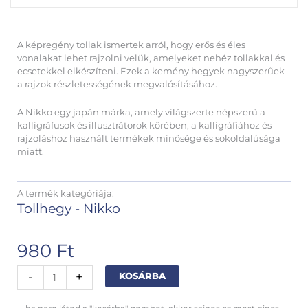
A képregény tollak ismertek arról, hogy erős és éles
vonalakat lehet rajzolni velük, amelyeket nehéz tollakkal és
ecsetekkel elkészíteni. Ezek a kemény hegyek nagyszerűek
a rajzok részletességének megvalósításához.
A Nikko egy japán márka, amely világszerte népszerű a
kalligráfusok és illusztrátorok körében, a kalligráfiához és
rajzoláshoz használt termékek minősége és sokoldalúsága
miatt.
A termék kategóriája:
Tollhegy - Nikko
980
Ft
Nikko
Alternative:
-
+
KOSÁRBA
tollhegy
357n