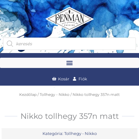
Skip
to
content
Products
search
Kosár
Fiók
Kezdőlap
/
Tollhegy - Nikko
/ Nikko tollhegy 357n matt
Nikko tollhegy 357n matt
Kategória:
Tollhegy - Nikko