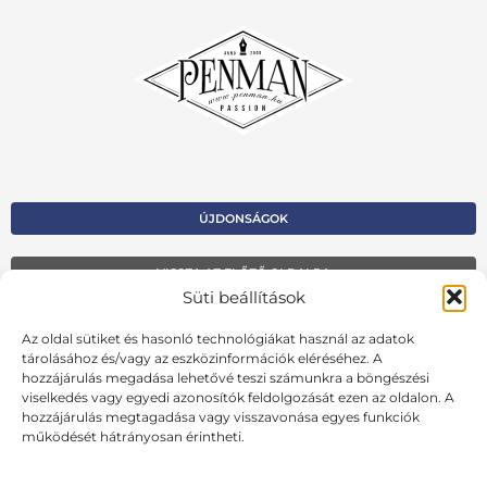
ÚJDONSÁGOK
VISSZA AZ ELŐZŐ OLDALRA
Süti beállítások
Kapcsolat
Az oldal sütiket és hasonló technológiákat használ az adatok
Kosár
tárolásához és/vagy az eszközinformációk eléréséhez. A
hozzájárulás megadása lehetővé teszi számunkra a böngészési
Fiók
viselkedés vagy egyedi azonosítók feldolgozását ezen az oldalon. A
hozzájárulás megtagadása vagy visszavonása egyes funkciók
Adatvédelmi szabályzat
működését hátrányosan érintheti.
Ált. szerződési feltételek