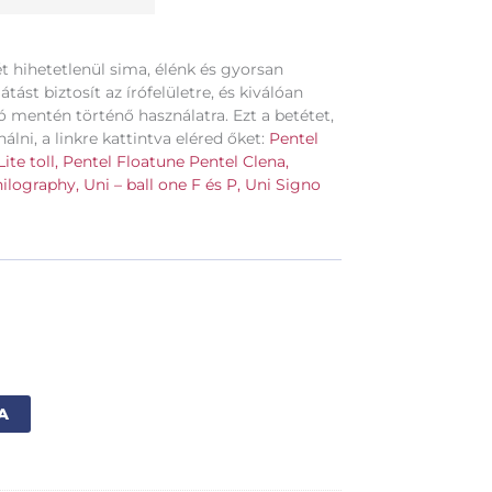
ét hihetetlenül sima, élénk és gyorsan
tást biztosít az írófelületre, és kiválóan
 mentén történő használatra. Ezt a betétet,
lni, a linkre kattintva eléred őket:
Pentel
te toll,
Pentel Floatune
Pentel Clena,
ilography,
Uni – ball one F és P,
Uni Signo
Alternative:
A