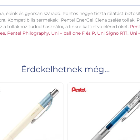
a, élénk és gyorsan száradó. Pontos hegye tiszta rálátást biztosít
. Kompatibilis termékek: Pentel EnerGel Clena zselés tollak, Pe
ez a tollakhoz tudod használni, a linkre kattintva eléred őket:
Pent
ee,
Pentel Philography,
Uni – ball one F és P,
Uni Signo RT1,
Uni –
Érdekelhetnek még…