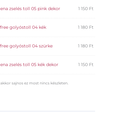
ena zselés toll 05 pink dekor
1 150
Ft
free golyóstoll 04 kék
1 180
Ft
free golyóstoll 04 szürke
1 180
Ft
ena zselés toll 05 kék dekor
1 150
Ft
 akkor sajnos ez most nincs készleten.