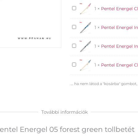
green
tollbetét
Pentel
1
×
Pentel Energel Cl
mennyiség
Energel
Clena
Pentel
1
×
Pentel Energel In
zselés
Energel
toll
Infree
05
Pentel
1
×
Pentel Energel In
golyóstoll
pink
Energel
04
dekor
Infree
kék
Pentel
1
×
Pentel Energel Cl
golyóstoll
Energel
04
Clena
szürke
... ha nem látod a "kosárba" gombot,
zselés
toll
05
kék
dekor
További információk
entel Energel 05 forest green tollbetét