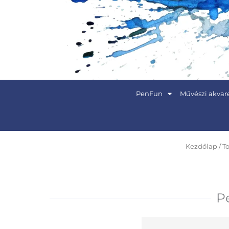
Skip
to
content
PenFun
Művészi akvare
Kezdőlap
/
To
Pe