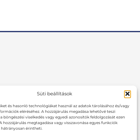
Süti beállítások
F
I
P
a
n
i
tiket és hasonló technológiákat használ az adatok tárolásához és/vagy
c
s
n
formációk eléréséhez. A hozzájárulás megadása lehetővé teszi
e
t
t
 böngészési viselkedés vagy egyedi azonosítók feldolgozását ezen
b
a
e
 A hozzájárulás megtagadása vagy visszavonása egyes funkciók
o
g
r
hátrányosan érintheti.
o
r
e
k
a
s