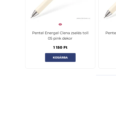
Pentel Energel Clena zselés toll
Pentel
05 pink dekor
1 150
Ft
KOSÁRBA