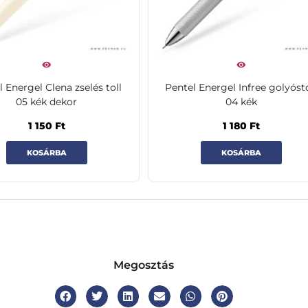
 Energel Clena zselés toll
Pentel Energel Infree golyósto
05 kék dekor
04 kék
1 150
Ft
1 180
Ft
KOSÁRBA
KOSÁRBA
Megosztás