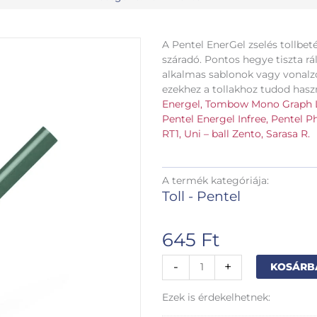
A Pentel EnerGel zselés tollbet
száradó. Pontos hegye tiszta rálá
alkalmas sablonok vagy vonalzó
ezekhez a tollakhoz tudod haszná
Energel,
Tombow Mono Graph Li
Pentel Energel Infree,
Pentel Ph
RT1,
Uni – ball Zento,
Sarasa R.
A termék kategóriája:
Toll - Pentel
645
Ft
Pentel
-
+
KOSÁRB
Energel
05
Ezek is érdekelhetnek:
forest