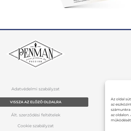
Adatvédelmi szabályzat
Az oldal sü
VISSZA AZ ELŐZŐ OLDALRA
az eszközin
számunkra a
Ált. szerződési feltételek
az oldalon.
működését 
Cookie szabályzat