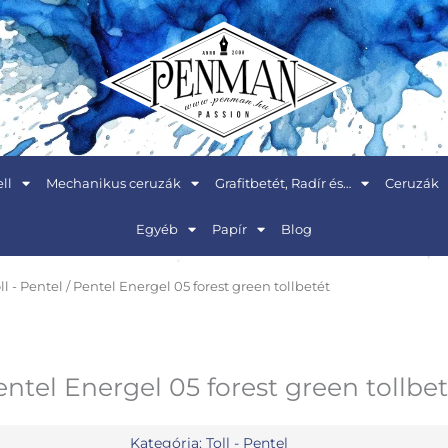
ll
Mechanikus ceruzák
Grafitbetét, Radír és…
Ceruzák
Egyéb
Papír
Blog
ll - Pentel
/ Pentel Energel 05 forest green tollbetét
ntel Energel 05 forest green tollbe
Kategória:
Toll - Pentel