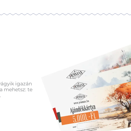
vágyik igazán
a mehetsz: te
.