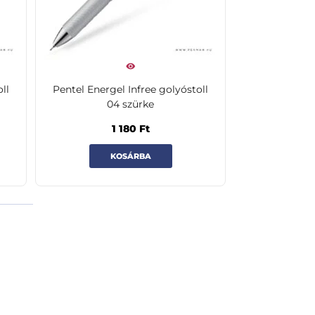
ll
Pentel Energel Infree golyóstoll
04 szürke
1 180
Ft
KOSÁRBA