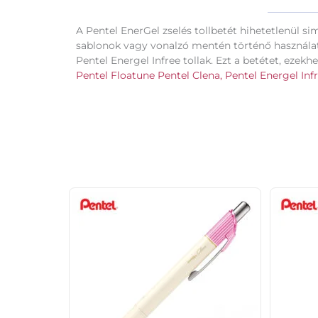
A Pentel EnerGel zselés tollbetét hihetetlenül sim
sablonok vagy vonalzó mentén történő használatra
Pentel Energel Infree tollak. Ezt a betétet, ezekh
Pentel Floatune
Pentel Clena,
Pentel Energel Infr