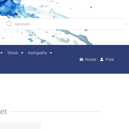
Products
search
Tollak
Kalligráfia
Kosár
Fiók
tét