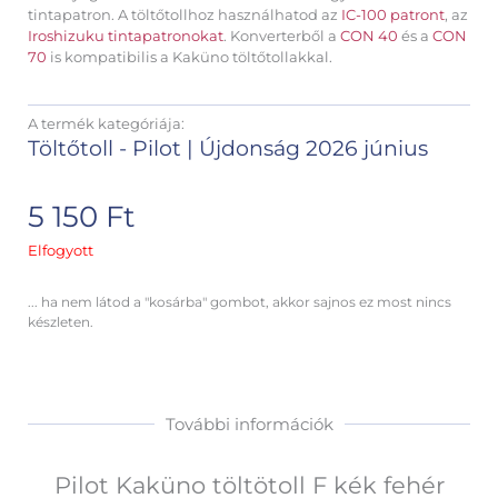
tintapatron. A töltőtollhoz használhatod az
IC-100 patront
, az
Iroshizuku tintapatronokat
. Konverterből a
CON 40
és a
CON
70
is kompatibilis a Kaküno töltőtollakkal.
A termék kategóriája:
Töltőtoll - Pilot
|
Újdonság 2026 június
5 150
Ft
Elfogyott
... ha nem látod a "kosárba" gombot, akkor sajnos ez most nincs
készleten.
További információk
Pilot Kaküno töltötoll F kék fehér