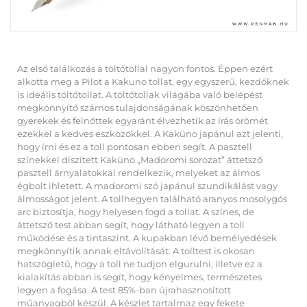
Az első találkozás a töltőtollal nagyon fontos. Éppen ezért
alkotta meg a Pilot a Kakuno tollat, egy egyszerű, kezdőknek
is ideális töltőtollat. A töltőtollak világába való belépést
megkönnyítő számos tulajdonságának köszönhetően
gyerekek és felnőttek egyaránt élvezhetik az írás örömét
ezekkel a kedves eszközökkel. A Kaküno japánul azt jelenti,
hogy írni és ez a toll pontosan ebben segít. A pasztell
színekkel díszített Kaküno „Madoromi sorozat” áttetsző
pasztell árnyalatokkal rendelkezik, melyeket az álmos
égbolt ihletett. A madoromi szó japánul szundikálást vagy
álmosságot jelent. A tollhegyen található aranyos mosolygós
arc biztosítja, hogy helyesen fogd a tollat. A színes, de
áttetsző test abban segít, hogy látható legyen a toll
működése és a tintaszint. A kupakban lévő bemélyedések
megkönnyítik annak eltávolítását. A tolltest is okosan
hatszögletű, hogy a toll ne tudjon elgurulni, illetve ez a
kialakítás abban is segít, hogy kényelmes, természetes
legyen a fogása. A test 85%-ban újrahasznosított
műanyagból készül. A készlet tartalmaz egy fekete