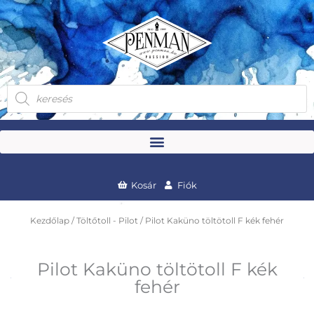
Skip
to
content
Products
search
Kosár
Fiók
Kezdőlap
/
Töltőtoll - Pilot
/ Pilot Kaküno töltötoll F kék fehér
Pilot Kaküno töltötoll F kék
fehér