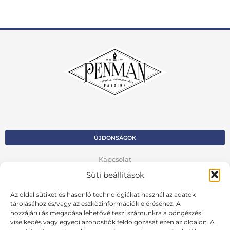
ÚJDONSÁGOK
Kapcsolat
Süti beállítások
Kosár
Az oldal sütiket és hasonló technológiákat használ az adatok
Fiók
tárolásához és/vagy az eszközinformációk eléréséhez. A
hozzájárulás megadása lehetővé teszi számunkra a böngészési
Adatvédelmi szabályzat
viselkedés vagy egyedi azonosítók feldolgozását ezen az oldalon. A