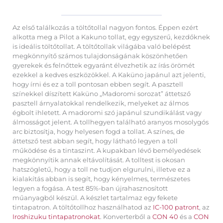
Az első találkozás a töltőtollal nagyon fontos. Éppen ezért
alkotta meg a Pilot a Kakuno tollat, egy egyszerű, kezdőknek
is ideális töltőtollat. A töltőtollak világába való belépést
megkönnyítő számos tulajdonságának köszönhetően
gyerekek és felnőttek egyaránt élvezhetik az írás örömét
ezekkel a kedves eszközökkel. A Kaküno japánul azt jelenti,
hogy írni és ez a toll pontosan ebben segít. A pasztell
színekkel díszített Kaküno „Madoromi sorozat” áttetsző
pasztell árnyalatokkal rendelkezik, melyeket az álmos
égbolt ihletett. A madoromi szó japánul szundikálást vagy
álmosságot jelent. A tollhegyen található aranyos mosolygós
arc biztosítja, hogy helyesen fogd a tollat. A színes, de
áttetsző test abban segít, hogy látható legyen a toll
működése és a tintaszint. A kupakban lévő bemélyedések
megkönnyítik annak eltávolítását. A tolltest is okosan
hatszögletű, hogy a toll ne tudjon elgurulni, illetve ez a
kialakítás abban is segít, hogy kényelmes, természetes
legyen a fogása. A test 85%-ban újrahasznosított
műanyagból készül. A készlet tartalmaz egy fekete
tintapatron. A töltőtollhoz használhatod az
IC-100 patront
, az
Iroshizuku tintapatronokat
. Konverterből a
CON 40
és a
CON