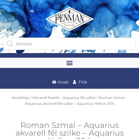
Skip
to
content
Products
search
Kosár
Fiók
Kezdőlap
/
Akvarell festék - Aquarius fél szilke
/ Roman Szmal –
Aquarius akvarell fél szilke – Aquarius Yellow 304
Roman Szmal – Aquarius
akvarell fél szilke – Aquarius