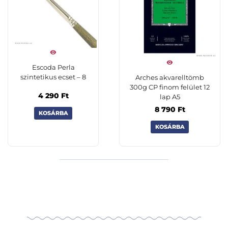
Escoda Perla
szintetikus ecset – 8
Arches akvarelltömb
300g CP finom felület 12
4 290
Ft
lap A5
8 790
Ft
KOSÁRBA
KOSÁRBA