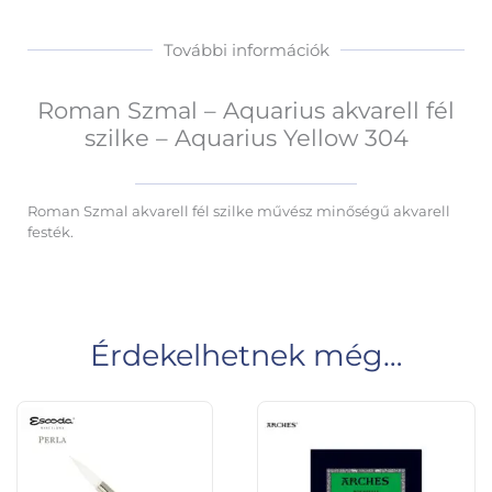
További információk
Roman Szmal – Aquarius akvarell fél
szilke – Aquarius Yellow 304
Roman Szmal akvarell fél szilke művész minőségű akvarell
festék.
Érdekelhetnek még…