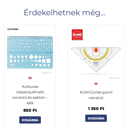
Érdekelhetnek még…
Kutsuwa
összecsukható
KUM Circlet point
vonalzó és sablon –
vonalzó
kék
1 350
Ft
850
Ft
KOSÁRBA
KOSÁRBA