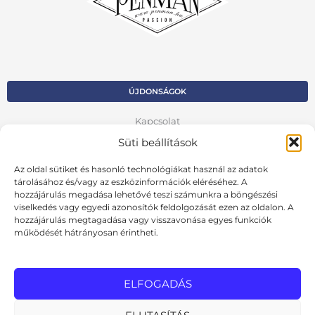
ÚJDONSÁGOK
Kapcsolat
Süti beállítások
Kosár
Az oldal sütiket és hasonló technológiákat használ az adatok
Fiók
tárolásához és/vagy az eszközinformációk eléréséhez. A
hozzájárulás megadása lehetővé teszi számunkra a böngészési
Adatvédelmi szabályzat
viselkedés vagy egyedi azonosítók feldolgozását ezen az oldalon. A
hozzájárulás megtagadása vagy visszavonása egyes funkciók
VISSZA AZ ELŐZŐ OLDALRA
működését hátrányosan érintheti.
Ált. szerződési feltételek
Cookie szabályzat
ELFOGADÁS
Online elállási nyilatkozat