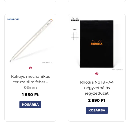
Kokuyo mechanikus
ceruza slim fehér –
Rhodia No 18 – A4
03mm
négyzethálós
jegyzetfüzet
1 550
Ft
2 890
Ft
KOSÁRBA
KOSÁRBA