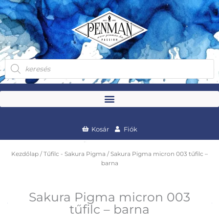
Skip
to
content
Products
search
Kosár
Fiók
Kezdőlap
/
Tűfilc - Sakura Pigma
/ Sakura Pigma micron 003 tűfilc –
barna
Sakura Pigma micron 003
tűfilc – barna