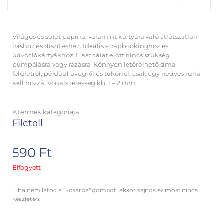
Világos és sötét papírra, valamint kártyára való átlátszatlan
íráshoz és díszítéshez. Ideális scrapbookinghoz és
üdvözlőkártyákhoz. Használat előtt nincs szükség
pumpálásra vagy rázásra. Könnyen letörölhető sima
felületről, például üvegről és tükörről, csak egy nedves ruha
kell hozzá. Vonalszélesség kb. 1 – 2 mm.
A termék kategóriája:
Filctoll
590
Ft
Elfogyott
... ha nem látod a "kosárba" gombot, akkor sajnos ez most nincs
készleten.