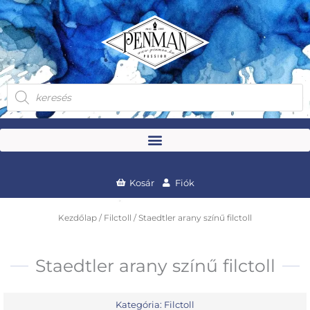
Skip
to
content
Products
search
Kosár
Fiók
Kezdőlap
/
Filctoll
/ Staedtler arany színű filctoll
Staedtler arany színű filctoll
Kategória:
Filctoll