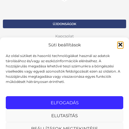
ÚJDONSÁGOK
Kapcsolat
Süti beállítások
Kosár
Az oldal sütiket és hasonló technológiákat használ az adatok
Fiók
tárolásához és/vagy az eszközinformációk eléréséhez. A
hozzájárulás megadása lehetővé teszi számunkra a böngészési
Adatvédelmi szabályzat
viselkedés vagy egyedi azonosítók feldolgozását ezen az oldalon. A
hozzájárulás megtagadása vagy visszavonása egyes funkciók
VISSZA AZ ELŐZŐ OLDALRA
működését hátrányosan érintheti.
Ált. szerződési feltételek
Cookie szabályzat
ELFOGADÁS
Online elállási nyilatkozat
ELUTASÍTÁS
BEÁLLÍTÁSOK MEGTEKINTÉSE