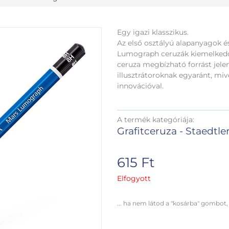
Egy igazi klasszikus.
Az első osztályú alapanyagok és
Lumograph ceruzák kiemelked
ceruza megbízható forrást jele
illusztrátoroknak egyaránt, mi
innovációval.
A termék kategóriája:
Grafitceruza - Staedtle
615
Ft
Elfogyott
... ha nem látod a "kosárba" gombot,