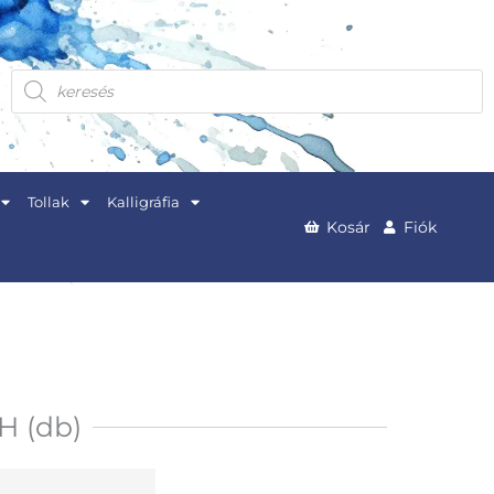
Products
search
Tollak
Kalligráfia
Kosár
Fiók
H (db)