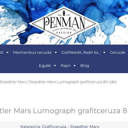
ll
Mechanikus ceruzák
Grafitbetét, Radír és…
Ceruzák
Egyéb
Papír
Blog
 Staedtler Mars
/ Staedtler Mars Lumograph grafitceruza 8H (db)
tler Mars Lumograph grafitceruza 8
Kategória:
Grafitceruza - Staedtler Mars