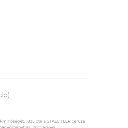
db)
mékminőségét. 1835 óta a STAEDTLER ceruza
a hagyományt az innovációval.