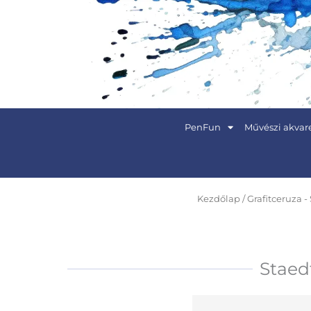
Skip
to
content
PenFun
Művészi akvare
Kezdőlap
/
Grafitceruza -
Staed