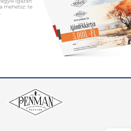
vágyik igazán
a mehetsz: te
.