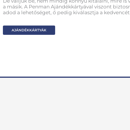
De valljuk be, nem mindig könnyű kitalálni, mire is 
a másik. A Penman Ajándékkártyával viszont biztosr
adod a lehetőséget, ő pedig kiválasztja a kedvencét
AJÁNDÉKKÁRTYÁK