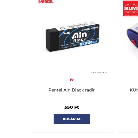
Pentel Ain Black radír
KUM
550
Ft
KOSÁRBA