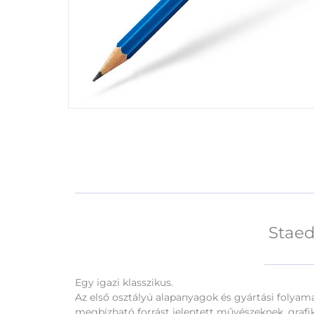
Staed
Egy igazi klasszikus.
Az első osztályú alapanyagok és gyártási folya
megbízható forrást jelentett művészeknek, grafi