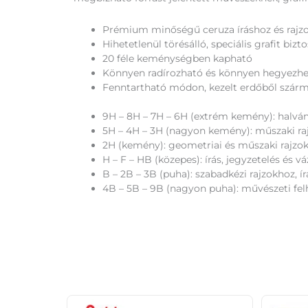
Prémium minőségű ceruza íráshoz és rajz
Hihetetlenül törésálló, speciális grafit biz
20 féle keménységben kapható
Könnyen radírozható és könnyen hegyezh
Fenntartható módon, kezelt erdőből szárma
9H – 8H – 7H – 6H (extrém kemény): halv
5H – 4H – 3H (nagyon kemény): műszaki ra
2H (kemény): geometriai és műszaki rajzo
H – F – HB (közepes): írás, jegyzetelés és v
B – 2B – 3B (puha): szabadkézi rajzokhoz, í
4B – 5B – 9B (nagyon puha): művészeti fel