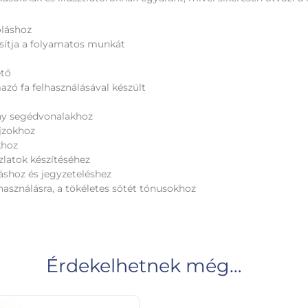
oláshoz
tosítja a folyamatos munkát
ető
zó fa felhasználásával készült
ány segédvonalakhoz
jzokhoz
khoz
ázlatok készítéséhez
ráshoz és jegyzeteléshez
használásra, a tökéletes sötét tónusokhoz
Érdekelhetnek még…