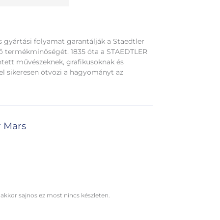
 gyártási folyamat garantálják a Staedtler
ő termékminőségét. 1835 óta a STAEDTLER
ntett művészeknek, grafikusoknak és
vel sikeresen ötvözi a hagyományt az
r Mars
 akkor sajnos ez most nincs készleten.