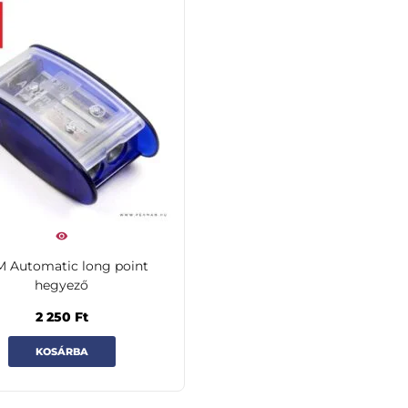
 Automatic long point
hegyező
2 250
Ft
KOSÁRBA