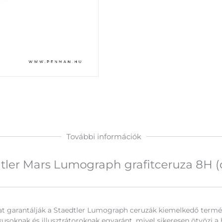
További információk
tler Mars Lumograph grafitceruza 8H (
mat garantálják a Staedtler Lumograph ceruzák kiemelkedő ter
kusoknak és illusztrátoroknak egyaránt, mivel sikeresen ötvözi 