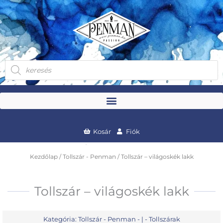
Skip
to
content
Products
search
Kosár
Fiók
Kezdőlap
/
Tollszár - Penman
/ Tollszár – világoskék lakk
Tollszár – világoskék lakk
Kategória:
Tollszár - Penman
- | -
Tollszárak