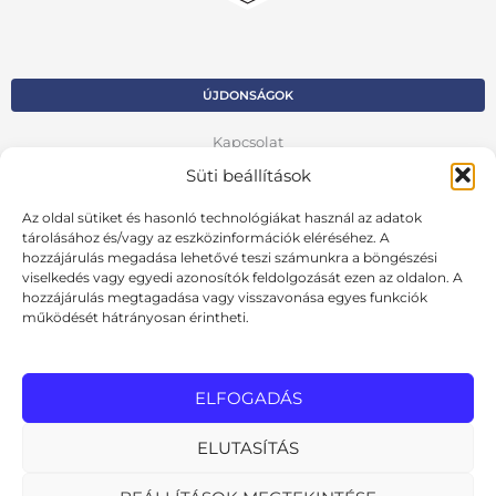
ÚJDONSÁGOK
Kapcsolat
Süti beállítások
Kosár
Az oldal sütiket és hasonló technológiákat használ az adatok
Fiók
tárolásához és/vagy az eszközinformációk eléréséhez. A
hozzájárulás megadása lehetővé teszi számunkra a böngészési
Adatvédelmi szabályzat
viselkedés vagy egyedi azonosítók feldolgozását ezen az oldalon. A
hozzájárulás megtagadása vagy visszavonása egyes funkciók
VISSZA AZ ELŐZŐ OLDALRA
működését hátrányosan érintheti.
Ált. szerződési feltételek
Cookie szabályzat
ELFOGADÁS
Online elállási nyilatkozat
ELUTASÍTÁS